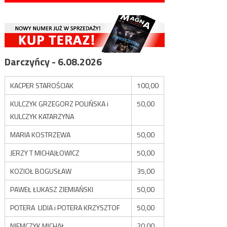
Darczyńcy - 6.08.2026
KACPER STAROŚCIAK
100,00
KULCZYK GRZEGORZ POLIŃSKA i
50,00
KULCZYK KATARZYNA
MARIA KOSTRZEWA
50,00
JERZY T MICHAJŁOWICZ
50,00
KOZIOŁ BOGUSŁAW
35,00
PAWEŁ ŁUKASZ ZIEMIAŃSKI
50,00
POTERA LIDIA i POTERA KRZYSZTOF
50,00
NIEMCZYK MICHAŁ
20,00