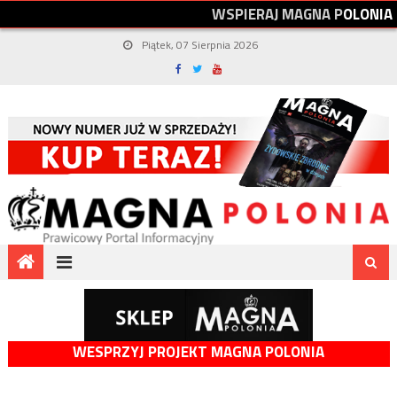
W
S
P
I
E
R
A
J
M
A
G
N
A
P
O
L
O
N
I
A
Piątek, 07 Sierpnia 2026
WESPRZYJ PROJEKT MAGNA POLONIA