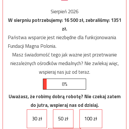
Sierpień 2026
W sierpniu potrzebujemy:
16 500
zł, zebraliśmy:
1351
zł.
Państwa wsparcie jest niezbędne dla funkcjonowania
Fundacji Magna Polonia.
Masz świadomość tego jak ważne jest przetrwanie
niezależnych ośrodków medialnych? Nie zwlekaj więc,
wspieraj nas już od teraz.
8%
Uważasz, że robimy dobrą robotę? Nie czekaj zatem
do jutra, wspieraj nas od dzisiaj.
30 zł
50 zł
100 zł