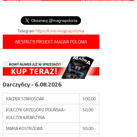
przechodzi po pierwszym
przez „tęczowego”
zawale, choć niektórym
wpisu
prezydenta Poznaniu
potrzebne są dwa
tramwaje jeżdżą z tęczowymi
chorągiewkami
Telegram
https://t.me/magnapolonia
WESPRZYJ PROJEKT MAGNA POLONIA
Darczyńcy - 6.08.2026
KACPER STAROŚCIAK
100,00
KULCZYK GRZEGORZ POLIŃSKA i
50,00
KULCZYK KATARZYNA
MARIA KOSTRZEWA
50,00