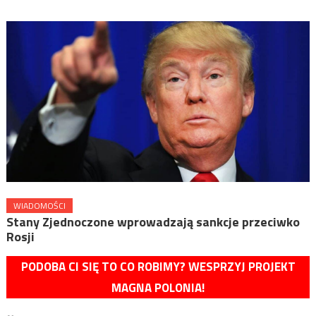
WIADOMOŚCI
Stany Zjednoczone wprowadzają sankcje przeciwko
Rosji
PODOBA CI SIĘ TO CO ROBIMY? WESPRZYJ PROJEKT
MAGNA POLONIA!