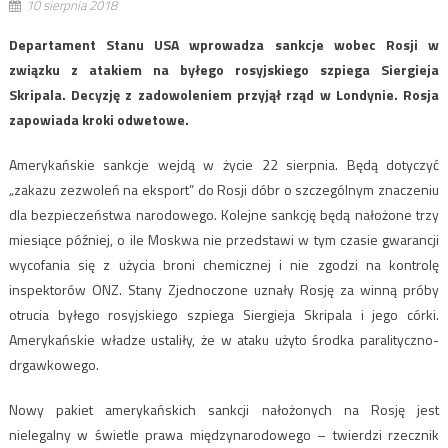
10 sierpnia 2018
Departament Stanu USA wprowadza sankcje wobec Rosji w
związku z atakiem na byłego rosyjskiego szpiega Siergieja
Skripala. Decyzję z zadowoleniem przyjął rząd w Londynie. Rosja
zapowiada kroki odwetowe.
Amerykańskie sankcje wejdą w życie 22 sierpnia. Będą dotyczyć
„zakazu zezwoleń na eksport” do Rosji dóbr o szczególnym znaczeniu
dla bezpieczeństwa narodowego. Kolejne sankcję będą nałożone trzy
miesiące później, o ile Moskwa nie przedstawi w tym czasie gwarancji
wycofania się z użycia broni chemicznej i nie zgodzi na kontrolę
inspektorów ONZ. Stany Zjednoczone uznały Rosję za winną próby
otrucia byłego rosyjskiego szpiega Siergieja Skripala i jego córki.
Amerykańskie władze ustaliły, że w ataku użyto środka paralityczno-
drgawkowego.
Nowy pakiet amerykańskich sankcji nałożonych na Rosję jest
nielegalny w świetle prawa międzynarodowego – twierdzi rzecznik