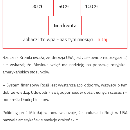
30 zł
50 zł
100 zł
Inna kwota
Zobacz kto wparł nas tym miesiącu:
Tutaj
Rzecznik Kremla uważa, że decyzja USA jest „całkowicie nieprzyjazna”,
ale wskazał, że Moskwa wciąż ma nadzieję na poprawę rosyjsko-
amerykańskich stosunków.
– System finansowy Rosji jest wystarczająco odporny, wszyscy o tym
dobrze wiedzą. Udowodnił swą odporność w dość trudnych czasach –
podkreśla Dmitrij Pieskow.
Politolog prof. Mikołaj Iwanow wskazuje, że ambasada Rosji w USA
nazwała amerykańskie sankcje drakońskimi.