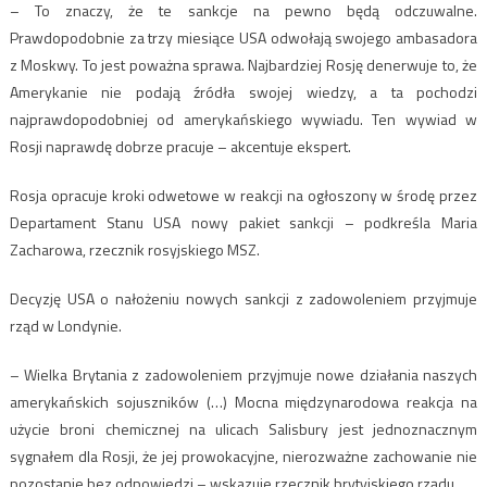
– To znaczy, że te sankcje na pewno będą odczuwalne.
Prawdopodobnie za trzy miesiące USA odwołają swojego ambasadora
z Moskwy. To jest poważna sprawa. Najbardziej Rosję denerwuje to, że
Amerykanie nie podają źródła swojej wiedzy, a ta pochodzi
najprawdopodobniej od amerykańskiego wywiadu. Ten wywiad w
Rosji naprawdę dobrze pracuje – akcentuje ekspert.
Rosja opracuje kroki odwetowe w reakcji na ogłoszony w środę przez
Departament Stanu USA nowy pakiet sankcji – podkreśla Maria
Zacharowa, rzecznik rosyjskiego MSZ.
Decyzję USA o nałożeniu nowych sankcji z zadowoleniem przyjmuje
rząd w Londynie.
– Wielka Brytania z zadowoleniem przyjmuje nowe działania naszych
amerykańskich sojuszników (…) Mocna międzynarodowa reakcja na
użycie broni chemicznej na ulicach Salisbury jest jednoznacznym
sygnałem dla Rosji, że jej prowokacyjne, nierozważne zachowanie nie
pozostanie bez odpowiedzi – wskazuje rzecznik brytyjskiego rządu.