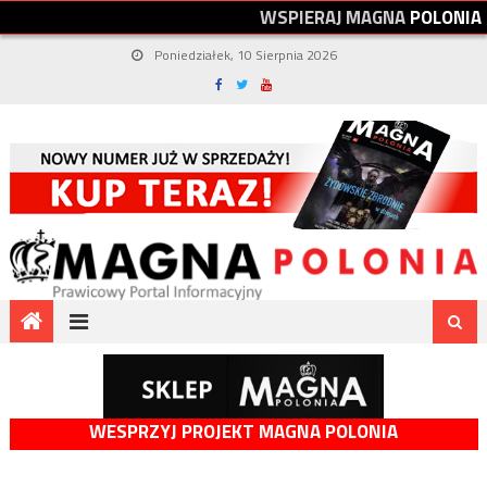
W
S
P
I
E
R
A
J
M
A
G
N
A
P
O
L
O
N
I
A
Poniedziałek, 10 Sierpnia 2026
WESPRZYJ PROJEKT MAGNA POLONIA