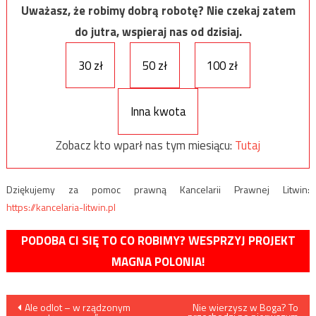
Uważasz, że robimy dobrą robotę? Nie czekaj zatem
do jutra, wspieraj nas od dzisiaj.
30 zł
50 zł
100 zł
Inna kwota
Zobacz kto wparł nas tym miesiącu:
Tutaj
Dziękujemy za pomoc prawną Kancelarii Prawnej Litwin:
https://kancelaria-litwin.pl
PODOBA CI SIĘ TO CO ROBIMY? WESPRZYJ PROJEKT
MAGNA POLONIA!
Nawigacja
Ale odlot – w rządzonym
Nie wierzysz w Boga? To