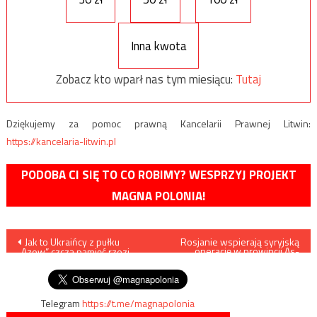
Inna kwota
Zobacz kto wparł nas tym miesiącu:
Tutaj
Dziękujemy za pomoc prawną Kancelarii Prawnej Litwin:
https://kancelaria-litwin.pl
PODOBA CI SIĘ TO CO ROBIMY? WESPRZYJ PROJEKT
MAGNA POLONIA!
Nawigacja
Jak to Ukraińcy z pułku
Rosjanie wspierają syryjską
operację w prowincji As-
„Azow” czczą pamięć rzezi
Suwajda?
wpisu
wołyńskiej
Telegram
https://t.me/magnapolonia