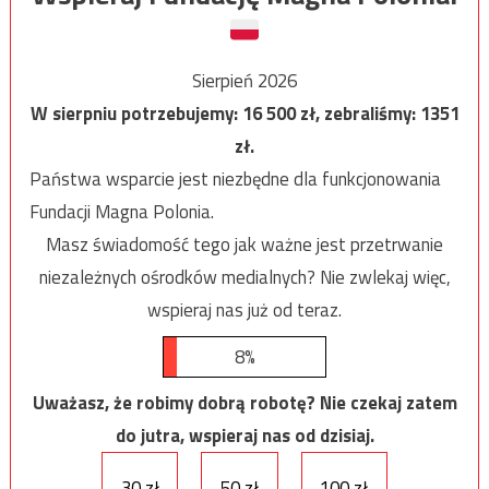
Sierpień 2026
W sierpniu potrzebujemy:
16 500
zł, zebraliśmy:
1351
zł.
Państwa wsparcie jest niezbędne dla funkcjonowania
Fundacji Magna Polonia.
Masz świadomość tego jak ważne jest przetrwanie
niezależnych ośrodków medialnych? Nie zwlekaj więc,
wspieraj nas już od teraz.
8%
Uważasz, że robimy dobrą robotę? Nie czekaj zatem
do jutra, wspieraj nas od dzisiaj.
30 zł
50 zł
100 zł