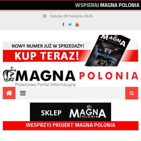
W
S
P
I
E
R
A
J
M
A
G
N
A
P
O
L
O
N
I
A
Sobota, 08 Sierpnia 2026
WESPRZYJ PROJEKT MAGNA POLONIA