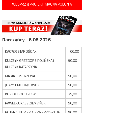
WESPRZYJ PROJEKT MAGNA POLONIA
Darczyńcy - 6.08.2026
KACPER STAROŚCIAK
100,00
KULCZYK GRZEGORZ POLIŃSKA i
50,00
KULCZYK KATARZYNA
MARIA KOSTRZEWA
50,00
JERZY T MICHAJŁOWICZ
50,00
KOZIOŁ BOGUSŁAW
35,00
PAWEŁ ŁUKASZ ZIEMIAŃSKI
50,00
POTERA LIDIA i POTERA KRZYSZTOF
50,00