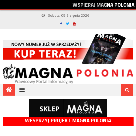
W
S
P
I
E
R
A
J
M
A
G
N
A
P
O
L
O
N
I
A
Sobota, 08 Sierpnia 2026
WESPRZYJ PROJEKT MAGNA POLONIA