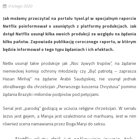
9 lutego 2020
Jak możemy przeczytać na portalu tysol.pl w specjalnym raporcie
Netflix poinformował o usuniętych z platformy produkcjach. Jak
dotąd Netflix usunął kilka swoich produkcji ze względu na żądania
kilku państw. Zapowiada publikację corocznego raportu, w którym
będzie informował o tego typu żądaniach i ich efektach.
Netlix usunął takie produkcje jak „Noc żywych trupów”, na żądanie
niemieckiej komisji ochrony młodzieży czy „Być patriotą – zaprasza
Hasan Minhaj” na żądanie Arabii Saudyjskiej, nie usunął jednak
obraźliwego dla chrześcijan „Pierwszego kuszenia Chrystusa” pomimo
żądania Brazylii i milionów podpisów pod petycjami.
Serial jest „parodią” godzącą w uczucia religijne chrześcijan. W serialu
Jezus jest gejem, a Maryja jest uzależniona od marihuany. Jest w nim
również scena namawiania przez Boga Maryi do seksu.