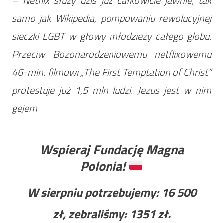
– Netflix służy dziś już całkowicie jawnie, tak
samo jak Wikipedia, pompowaniu rewolucyjnej
sieczki LGBT w głowy młodzieży całego globu.
Przeciw Bożonarodzeniowemu netflixowemu
46-min. filmowi „The First Temptation of Christ”
protestuje już 1,5 mln ludzi. Jezus jest w nim
gejem
Wspieraj Fundację Magna
Polonia!
W sierpniu potrzebujemy:
16 500
zł, zebraliśmy:
1351
zł.