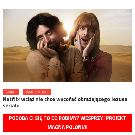
ŚWIAT
WIADOMOŚCI
Netflix wciąż nie chce wycofać obrażającego Jezusa
serialu
PODOBA CI SIĘ TO CO ROBIMY? WESPRZYJ PROJEKT
MAGNA POLONIA!