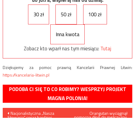
do jutra, wspieraj nas od dzisiaj.
30 zł
50 zł
100 zł
Inna kwota
Zobacz kto wparł nas tym miesiącu:
Tutaj
Dziękujemy za pomoc prawną Kancelarii Prawnej Litwin:
https://kancelaria-litwin.pl
PODOBA CI SIĘ TO CO ROBIMY? WESPRZYJ PROJEKT
MAGNA POLONIA!
Nawigacja
Nacjonalistyczna „Nasza
Orangutan wyciągnął
pomocną dłoń do mężczyzny,
Słowacja” coraz bardziej
który nie mógł wyjść z bagna
wpisu
zyskuje w sondażach