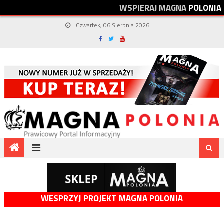
W
S
P
I
E
R
A
J
M
A
G
N
A
P
O
L
O
N
I
A
Czwartek, 06 Sierpnia 2026
WESPRZYJ PROJEKT MAGNA POLONIA