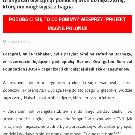
Orangutan wyciągnął pomocną dłoń do mężczyzny,
który nie mógł wyjść z bagna
PODOBA CI SIĘ TO CO ROBIMY? WESPRZYJ PROJEKT
MAGNA POLONIA!
9 lutego 2020
Fotograf, Anil Prabhakar, był z przyjaciółmi na safari na Bornego,
w rezerwacie będącym pod opieką Borneo Orangutan Survival
Foundation (BOS) – organizacji chroniącej siedliska orangutanów.
W pewnym momencie jego oczom ukazała się niesamowita scena.
Zobaczył, jak orangutan wyciąga rękę do stojącego w głębokiej wodzie
mężczyzny. Natychmiast zrobił zdjęcie, które teraz robi futrorę.
– Widziałem, jak orangutan zbliżył się do niego bardzo blisko i po
prostu podał mu rękę – odpowiada fotograf w rozmowie z CNN. Jak
relacjonuje, mężczyźnie trudno było poruszać się w błotnistej, płynącej
wodzie i wydawało się, że orangutan mówi: „Czy mogę ci pomóc?”