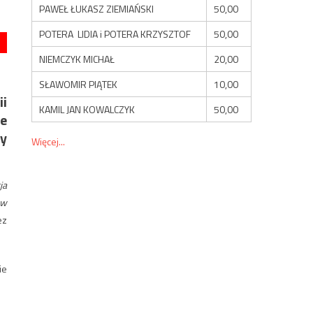
PAWEŁ ŁUKASZ ZIEMIAŃSKI
50,00
POTERA LIDIA i POTERA KRZYSZTOF
50,00
NIEMCZYK MICHAŁ
20,00
SŁAWOMIR PIĄTEK
10,00
ii
KAMIL JAN KOWALCZYK
50,00
he
ny
Więcej...
ja
 w
ez
ie