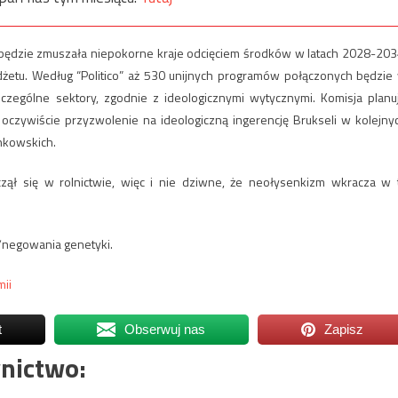
E będzie zmuszała niepokorne kraje odcięciem środków w latach 2028-203
żetu. Według “Politico” aż 530 unijnych programów połączonych będzie
czególne sektory, zgodnie z ideologicznymi wytycznymi. Komisja planu
zywiście przyzwolenie na ideologiczną ingerencję Brukseli w kolejny
nkowskich.
zął się w rolnictwie, więc i nie dziwne, że neołysenkizm wkracza w 
/negowania genetyki.
mii
t
Obserwuj nas
Zapisz
nictwo: