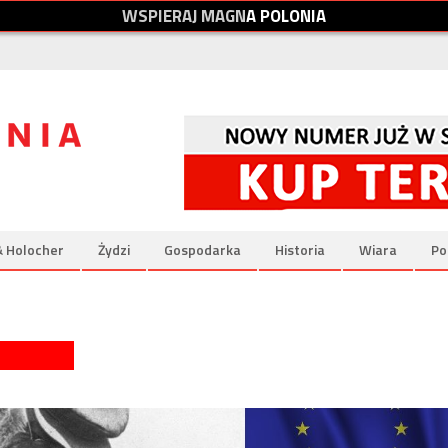
W
S
P
I
E
R
A
J
M
A
G
N
A
P
O
L
O
N
I
A
& Holocher
Żydzi
Gospodarka
Historia
Wiara
Po