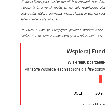
„
Komisja Europejska musi wzmocnić budżetowanie transform
wdrażanie interwencji mających na celu rozwiązanie zid
programów. Należy gromadzić więcej i lepszych danych i oce
którymi mierzą się rolniczki.
Do 2026 r. Komisja Europejska powinna przeprowadzić 
niedostatecznie reprezentowanych grup w rolnictwie”
– czyt
Wspieraj Fund
W sierpniu potrzebu
Państwa wsparcie jest niezbędne dla funkcjonow
30 zł
50 zł
Zobacz kto w