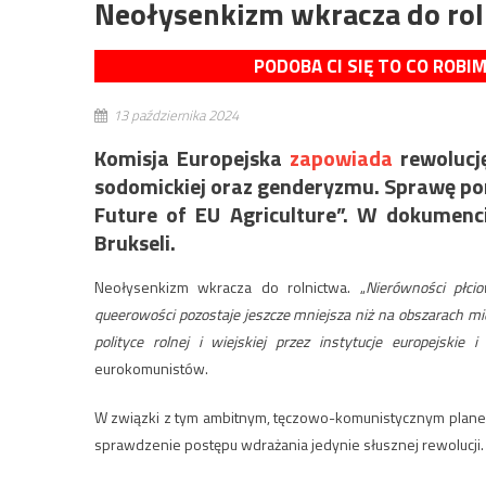
Neołysenkizm wkracza do rol
PODOBA CI SIĘ TO CO ROBI
13 października 2024
Komisja Europejska
zapowiada
rewolucję
sodomickiej oraz genderyzmu. Sprawę por
Future of EU Agriculture”. W dokumenc
Brukseli.
Neołysenkizm wkracza do rolnictwa. „
Nierówności płci
queerowości pozostaje jeszcze mniejsza niż na obszarach mie
polityce rolnej i wiejskiej przez instytucje europejski
eurokomunistów.
W związki z tym ambitnym, tęczowo-komunistycznym planem
sprawdzenie postępu wdrażania jedynie słusznej rewolucji.