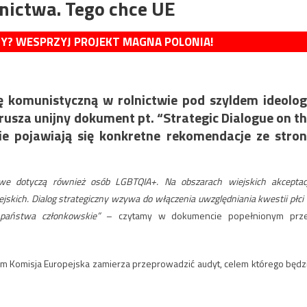
nictwa. Tego chce UE
MY? WESPRZYJ PROJEKT MAGNA POLONIA!
 komunistyczną w rolnictwie pod szyldem ideolog
usza unijny dokument pt. “Strategic Dialogue on t
ie pojawiają się konkretne rekomendacje ze stro
owe dotyczą również osób LGBTQIA+. Na obszarach wiejskich akceptac
jskich. Dialog strategiczny wzywa do włączenia uwzględniania kwestii płci
e i państwa członkowskie”
– czytamy w dokumencie popełnionym prz
 Komisja Europejska zamierza przeprowadzić audyt, celem którego będz