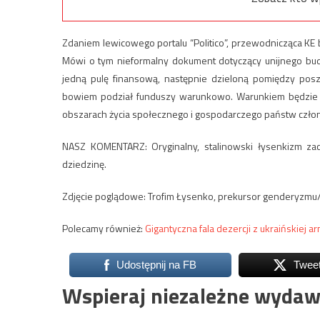
Zdaniem lewicowego portalu “Politico”, przewodnicząca K
Mówi o tym nieformalny dokument dotyczący unijnego bud
jedną pulę finansową, następnie dzieloną pomiędzy posz
bowiem podział funduszy warunkowo. Warunkiem będzie oc
obszarach życia społecznego i gospodarczego państw czło
NASZ KOMENTARZ: Oryginalny, stalinowski łysenkizm zac
dziedzinę.
Zdjęcie poglądowe: Trofim Łysenko, prekursor genderyzmu
Polecamy również:
Gigantyczna fala dezercji z ukraińskiej ar
Udostępnij na FB
Twee
Wspieraj niezależne wydaw