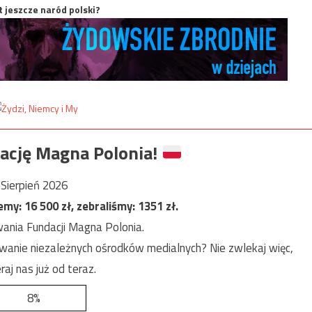
t jeszcze naród polski?
ację Magna Polonia!
Sierpień 2026
jemy:
16 500
zł, zebraliśmy:
1351
zł.
ania Fundacji Magna Polonia.
anie niezależnych ośrodków medialnych? Nie zwlekaj więc,
raj nas już od teraz.
8%