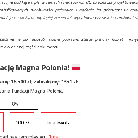
acyjne pod kątem płci w ramach finansowych UE, co oznacza projektowanie
entyfikowanych nierówności płciowych i nadanie im priorytetu w cela
niać je na bieżąco, aby lepiej zrozumieć wyjątkowe wyzwania i możliwości,
badanie, w jaki sposób można poprawić status prawny kobiet i inny
amy w dalszej części dokumentu.
ację Magna Polonia!
jemy:
16 500
zł, zebraliśmy:
1351
zł.
ania Fundacji Magna Polonia.
8%
100 zł
Inna kwota
parł nas tym miesiącu:
Tutaj