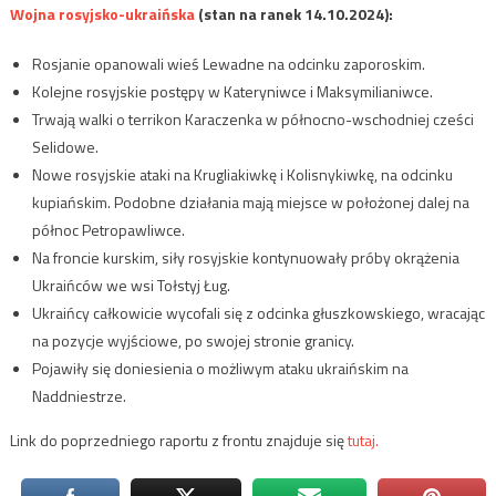
Wojna rosyjsko-ukraińska
(stan na ranek 14.10.2024):
Rosjanie opanowali wieś Lewadne na odcinku zaporoskim.
Kolejne rosyjskie postępy w Kateryniwce i Maksymilianiwce.
Trwają walki o terrikon Karaczenka w północno-wschodniej cześci
Selidowe.
Nowe rosyjskie ataki na Krugliakiwkę i Kolisnykiwkę, na odcinku
kupiańskim. Podobne działania mają miejsce w położonej dalej na
północ Petropawliwce.
Na froncie kurskim, siły rosyjskie kontynuowały próby okrążenia
Ukraińców we wsi Tołstyj Ług.
Ukraińcy całkowicie wycofali się z odcinka głuszkowskiego, wracając
na pozycje wyjściowe, po swojej stronie granicy.
Pojawiły się doniesienia o możliwym ataku ukraińskim na
Naddniestrze.
Link do poprzedniego raportu z frontu znajduje się
tutaj.