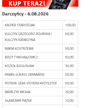
Darczyńcy - 6.08.2026
KACPER STAROŚCIAK
100,00
KULCZYK GRZEGORZ POLIŃSKA i
50,00
KULCZYK KATARZYNA
MARIA KOSTRZEWA
50,00
JERZY T MICHAJŁOWICZ
50,00
KOZIOŁ BOGUSŁAW
35,00
PAWEŁ ŁUKASZ ZIEMIAŃSKI
50,00
POTERA LIDIA i POTERA KRZYSZTOF
50,00
NIEMCZYK MICHAŁ
20,00
SŁAWOMIR PIĄTEK
10,00