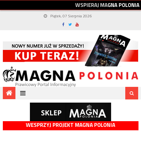
W
S
P
I
E
R
A
J
M
A
G
N
A
P
O
L
O
N
I
A
Piątek, 07 Sierpnia 2026
WESPRZYJ PROJEKT MAGNA POLONIA