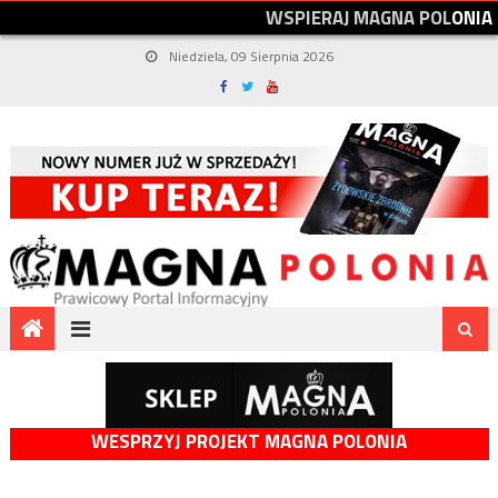
W
S
P
I
E
R
A
J
M
A
G
N
A
P
O
L
O
N
I
A
Niedziela, 09 Sierpnia 2026
WESPRZYJ PROJEKT MAGNA POLONIA