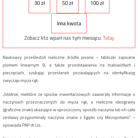
30 zł
50 zł
100 zł
Inna kwota
Zobacz kto wparł nas tym miesiącu:
Tutaj
Naukowcy prześledzili nieliczne źródła pisane – tabliczki zapisane
pismem linearnym B, a także przedstawienia na malowidłach i
pieczęciach, szukając przesłanek pozwalających na identyfikację
zwyczaju mycia rąk.
„Istotnie, niektóre ze spisów inwentarzowych zawierały informacje o
naczyniach przeznaczonych do mycia rąk, a nieliczne ideogramy
(graficzne znaki) ukazujące w uproszczony sposób naczynia lub ich całe
zestawy przypominały naczynia znane z Egiptu czy Mezopotamii” –
opowiada PAP dr Lis.