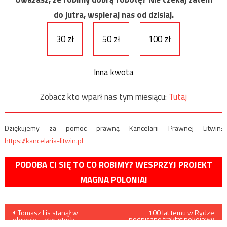
do jutra, wspieraj nas od dzisiaj.
30 zł
50 zł
100 zł
Inna kwota
Zobacz kto wparł nas tym miesiącu:
Tutaj
Dziękujemy za pomoc prawną Kancelarii Prawnej Litwin:
https://kancelaria-litwin.pl
PODOBA CI SIĘ TO CO ROBIMY? WESPRZYJ PROJEKT
MAGNA POLONIA!
Nawigacja
Tomasz Lis stanął w
100 lat temu w Rydze
podpisano traktat pokojowy
obronie… otwartych
pomiędzy Polską a Rosją
kościołów