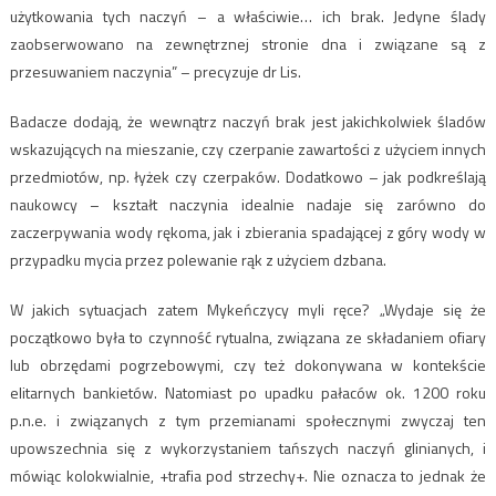
użytkowania tych naczyń – a właściwie… ich brak. Jedyne ślady
zaobserwowano na zewnętrznej stronie dna i związane są z
przesuwaniem naczynia” – precyzuje dr Lis.
Badacze dodają, że wewnątrz naczyń brak jest jakichkolwiek śladów
wskazujących na mieszanie, czy czerpanie zawartości z użyciem innych
przedmiotów, np. łyżek czy czerpaków. Dodatkowo – jak podkreślają
naukowcy – kształt naczynia idealnie nadaje się zarówno do
zaczerpywania wody rękoma, jak i zbierania spadającej z góry wody w
przypadku mycia przez polewanie rąk z użyciem dzbana.
W jakich sytuacjach zatem Mykeńczycy myli ręce? „Wydaje się że
początkowo była to czynność rytualna, związana ze składaniem ofiary
lub obrzędami pogrzebowymi, czy też dokonywana w kontekście
elitarnych bankietów. Natomiast po upadku pałaców ok. 1200 roku
p.n.e. i związanych z tym przemianami społecznymi zwyczaj ten
upowszechnia się z wykorzystaniem tańszych naczyń glinianych, i
mówiąc kolokwialnie, +trafia pod strzechy+. Nie oznacza to jednak że