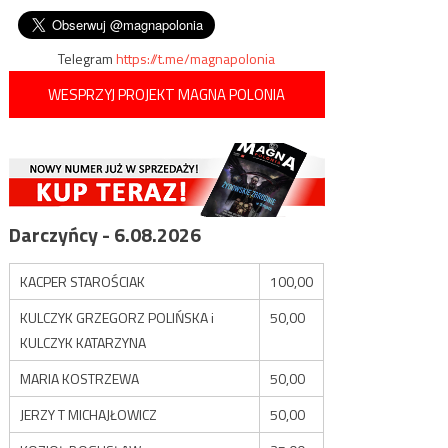
wpisu
sowiecką
Telegram
https://t.me/magnapolonia
WESPRZYJ PROJEKT MAGNA POLONIA
Darczyńcy - 6.08.2026
KACPER STAROŚCIAK
100,00
KULCZYK GRZEGORZ POLIŃSKA i
50,00
KULCZYK KATARZYNA
MARIA KOSTRZEWA
50,00
JERZY T MICHAJŁOWICZ
50,00