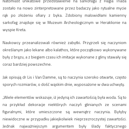
Natomiast unikatowe przedstawienie na sarkofagu z Hagia Triada
zostało na nowo zinterpretowane przez badaczy jako rytualne mycie
rąk po złożeniu ofiary z byka. Zdobiony malowidłami kamienny
sarkofag znajduje się w Muzeum Archeologicznym w Heraklionie na
wyspie Kreta.
Naukowcy przeanalizowali również zabytki. Przyjrzeli się naczyniom
określanym jako lekane albo kalathos, które początkowo wykonywane
były z brązu, a z biegiem czasu ich imitacje wykonane z gliny stawały się
coraz bardziej powszechne.
Jak opisują dr Lis i Van Damme, są to naczynia szeroko otwarte, często
sporych rozmiarów, o dość wąskim dnie, wyposażone w dwa uchwyty.
„Wiele elementów wskazuje, iż jedyną ich zawartością była woda. Są to
na przykład dekoracje niektórych naczyń glinianych ze scenami
figuralnymi, które umieszczone są wewnątrz naczynia. Byłyby
niewidoczne w przypadku jakiejkolwiek nieprzezroczystej zawartości.
Jednak najważniejszym argumentem były ślady faktycznego