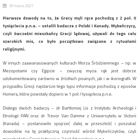
18 marca 2021
Pierwsze dowody na to, że Grecy myli ręce pochodzą z 2 poł. II
tysiąclecia p.n.e. – ustalili badacze z Polski i Kanady. Mykeńczycy,
czyli ówcześni mieszkańcy Grecji lądowej, używali do tego celu
szerokich mis, co było początkowo związane z rytuałami
religijnymi.
W innych zaawanasowanych kulturach Morza Śródziemnego – np. w
Mezopotamii czy Egipcie – zwyczaj mycia rąk jest dobrze
udokumentowany zarówno w źródłach pisanych, jak i w ikonografii. W
przypadku Grecji najstarsze tego typu informacje pochodzą z eposów
Homera, które powstały dopiero w 1 poł. I tysiąclecia p.n.e.
Dlatego dwóch badaczy – dr Bartłomiej Lis z Instytutu Archeologii i
Etnologii PAN oraz dr Trevor Van Damme z Uniwersytetu w Victorii
(Kanada) – postanowiło spojrzeć dalej w przeszłość i poszukać
dowodów na tę praktyczną czynność wśród Mykeńczyków, czyli
mieszkańców Grecji lądowej w 2 poł. II tysiącleciu p.n.e.