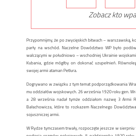
Zobacz kto wpa
Przypomnijmy, że po zwycięskich bitwach – warszawską, k
parły na wschód. Naczelne Dowództwo WP było podówc
walczącymi w południowo – wschodniej Ukrainie wojskami 
Kubania, gdzie mógłby on dokonać uzupełnień. Równoleg
swojej armii ataman Petlura.
Dogrywano w związku z tym temat podporządkowania Wran
mu oddziałów wojskowych. 26 września 1920 roku gen. Wran
a 28 września nadał tymże oddziałom nazwę 3 Armii Ro
Bałachowicza, które to rozkazem Naczelnego Dowództwa
sojuszniczej armii.
W Rydze tymczasem trwały, rozpoczęte jeszcze w sierpniu
podjęcia rozmów pokojowych. 5 października 1920 roku st