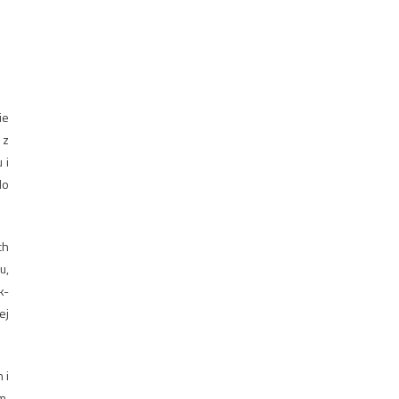
ie
 z
 i
do
ch
u,
k-
ej
 i
m,