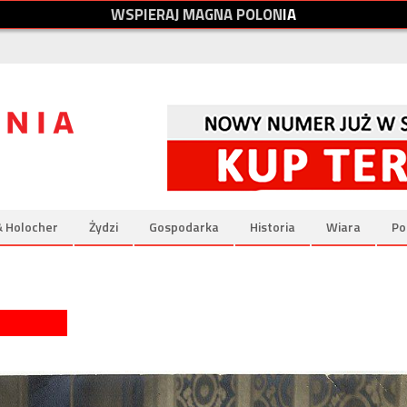
W
S
P
I
E
R
A
J
M
A
G
N
A
P
O
L
O
N
I
A
& Holocher
Żydzi
Gospodarka
Historia
Wiara
Po