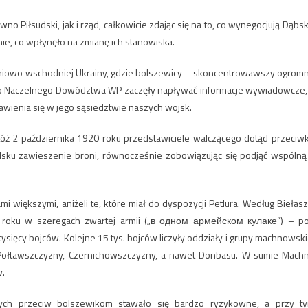
Piłsudski, jak i rząd, całkowicie zdając się na to, co wynegocjują Dąbski
ie, co wpłynęło na zmianę ich stanowiska.
łudniowo wschodniej Ukrainy, gdzie bolszewicy – skoncentrowawszy ogrom
 Do Naczelnego Dowództwa WP zaczęły napływać informacje wywiadowcze,
awienia się w jego sąsiedztwie naszych wojsk.
óż 2 października 1920 roku przedstawiciele walczącego dotąd przeciw
lsku zawieszenie broni, równocześnie zobowiązując się podjąć wspólną
 większymi, aniżeli te, które miał do dyspozycji Petlura. Według Biełasz
roku w szeregach zwartej armii („в одном армейском кулаке”) – p
ęcy bojców. Kolejne 15 tys. bojców liczyły oddziały i grupy machnowski
, Połtawszczyzny, Czernichowszczyzny, a nawet Donbasu. W sumie Mach
w.
nych przeciw bolszewikom stawało się bardzo ryzykowne, a przy t