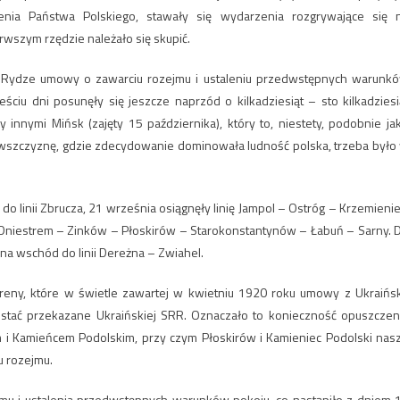
nia Państwa Polskiego, stawały się wydarzenia rozgrywające się 
rwszym rzędzie należało się skupić.
w Rydze umowy o zawarciu rozejmu i ustaleniu przedwstępnych warunk
ciu dni posunęły się jeszcze naprzód o kilkadziesiąt – sto kilkadziesi
innymi Mińsk (zajęty 15 października), który to, niestety, podobnie jak
wszczyznę, gdzie zdecydowanie dominowała ludność polska, trzeba było
o linii Zbrucza, 21 września osiągnęły linię Jampol – Ostróg – Krzemienie
n. Dniestrem – Zinków – Płoskirów – Starokonstantynów – Łabuń – Sarny. 
 na wschód do linii Dereżna – Zwiahel.
reny, które w świetle zawartej w kwietniu 1920 roku umowy z Ukraińs
ostać przekazane Ukraińskiej SRR. Oznaczało to konieczność opuszczen
i Kamieńcem Podolskim, przy czym Płoskirów i Kamieniec Podolski nas
u rozejmu.
jmu i ustalenia przedwstępnych warunków pokoju, co nastąpiło z dniem 