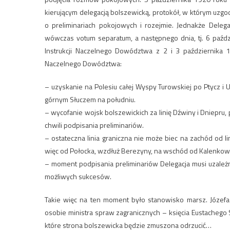
kierującym delegacją bolszewicką, protokół, w którym uzgo
o preliminariach pokojowych i rozejmie. Jednakże Delega
wówczas votum separatum, a następnego dnia, tj. 6 paźd
Instrukcji Naczelnego Dowództwa z 2 i 3 października 
Naczelnego Dowództwa:
– uzyskanie na Polesiu całej Wyspy Turowskiej po Ptycz i
górnym Słuczem na południu.
– wycofanie wojsk bolszewickich za linię Dźwiny i Dniepru, p
chwili podpisania preliminariów.
– ostateczna linia graniczna nie może biec na zachód od 
więc od Połocka, wzdłuż Berezyny, na wschód od Kalenkowi
– moment podpisania preliminariów Delegacja musi uzależn
możliwych sukcesów.
Takie więc na ten moment było stanowisko marsz. Józef
osobie ministra spraw zagranicznych – księcia Eustachego
które strona bolszewicka będzie zmuszona odrzucić…