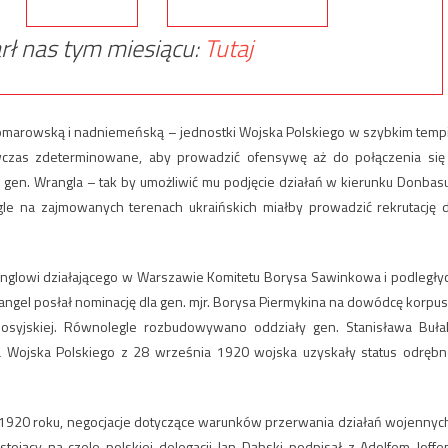
rł nas tym miesiącu:
Tutaj
omarowską i nadniemeńską – jednostki Wojska Polskiego w szybkim temp
zas zdeterminowane, aby prowadzić ofensywę aż do połączenia się
gen. Wrangla – tak by umożliwić mu podjęcie działań w kierunku Donbasu
le na zajmowanych terenach ukraińskich miałby prowadzić rekrutację 
glowi działającego w Warszawie Komitetu Borysa Sawinkowa i podległy
gel posłał nominację dla gen. mjr. Borysa Piermykina na dowódcę korpus
syjskiej. Równolegle rozbudowywano oddziały gen. Stanisława Buła
 Wojska Polskiego z 28 września 1920 wojska uzyskały status odrębn
 1920 roku, negocjacje dotyczące warunków przerwania działań wojennych
ojący na czele polskiej delegacji Jan Dąbski podpisał z Adolfem Joffe