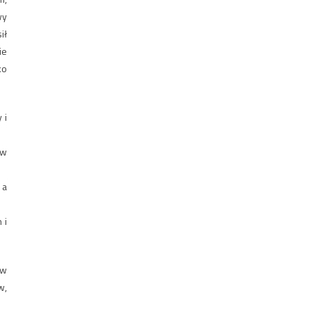
wy
ił
ie
ko
 i
 w
 a
 i
 w
w,