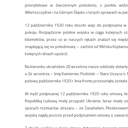
priorytetowe w ówczesnym położeniu, z punktu widze
Wileńszczyźnie i na Górnym Śląsku i na tych sprawach w pie
12 października 1920 roku doszło więc do podpisania 
pokoju. Rozpędzone polskie wojska w ciągu kolejnych sześ
kilometrów, przez co w naszych rękach znalazł się między 
znajdującą się na południowy – zachód od Mińska Kojdano
kolejnych dniach opuścić.
Na kierunku ukraińskim 20 września nasze oddziały dotarły d
a 24 września – linię Kamieniec Podolski – Stara Uszyca 
połowy października 1920 r. linia frontu przesunięta została
W myśl podpisanej 12 października 1920 roku umowy, te
Republiką Ludową miały przypaść Ukrainie, teraz miały z
sporych rozmiarów obszaru – ze Zwiahelem, Płoskirowem 
wojska zajęły jeszcze przed podpisaniem umowy o zawarci
Z chwilą wejścia w życie umowy dotyczącej zawarcia roze