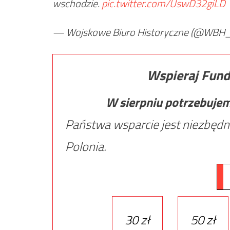
wschodzie.
pic.twitter.com/UswD32giLD
— Wojskowe Biuro Historyczne (@WBH
Wspieraj Fund
W sierpniu potrzebuje
Państwa wsparcie jest niezbędn
Polonia.
30 zł
50 zł