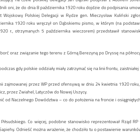
dnili oni, że do dnia 8 października 1920 roku dojdzie do podpisania umo
t Wojskowy Polskiej Delegacji w Rydze gen. Mieczysław Kuliński zgłos
ziernika 1920 roku wręczył on Dąbskiemu pismo, w którym (na podstaw
1920 r., otrzymanych 5 października wieczorem) przedstawił stanowis
 Uborć oraz związanie tego terenu z Górną Berezyną po Dryssę na północy
odczas gdy polskie oddziały miały zatrzymać się na linii frontu, zaistniałej
linii zajmowanej przez WP przed ofensywą w dniu 24 kwietnia 1920 roku,
cz, przez Zwiahel, Latyczów do Nowej Uszycy.
ić od Naczelnego Dowództwa – co do położenia na froncie i osiągniętych
a Piłsudskiego. Co więcej, podobne stanowisko reprezentował Rząd RP
 Sapiehy. Odnieść można wrażenie, że chodziło tu o postawienie warunkó