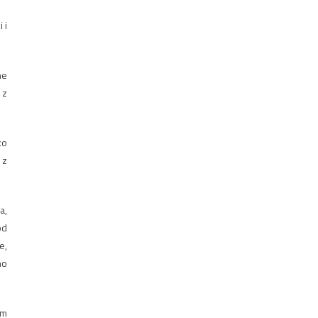
 i
ne
 z
ko
 z
a,
od
e,
no
ym