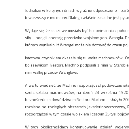
Jednakże w kolejnych dniach wyraźnie odpuszczono – zarówno 
towarzyszące mu osoby. Dlatego właśnie zasadne jest pytan
Wydaje się, że kluczowe musiały być tu doniesienia z po
siły – podjęli operację przeciwko wojskom gen. Wrangla.
których wynikało, iż Wrangel może nie dotrwać do czasu poj
Istotnym czynnikiem okazała się tu wolta machnowców. Ot
bolszewikom Nestora Machno podpisali z nimi w Starobie
nimi walkę przeciw Wranglowi.
A warto wiedzieć, że Machno rozporządzał podówczas siłami
szefa sztabu machnowców, na dzień 23 września 1920 
bezpośrednim dowództwem Nestora Machno – służyło 20 tysi
rozsiane po rozległych obszarach Jekatierinowszczyzny
rozporządzał w tym czasie wojskiem liczącym 35 tys. bojcó
W tych okolicznościach kontynuowanie działań wojen