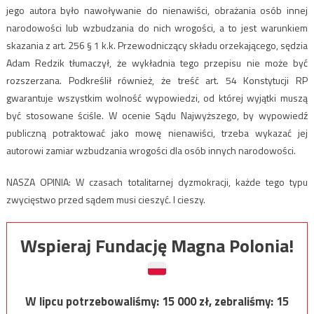
jego autora było nawoływanie do nienawiści, obrażania osób innej
narodowości lub wzbudzania do nich wrogości, a to jest warunkiem
skazania z art. 256 § 1 k.k. Przewodniczący składu orzekającego, sędzia
Adam Redzik tłumaczył, że wykładnia tego przepisu nie może być
rozszerzana. Podkreślił również, że treść art. 54 Konstytucji RP
gwarantuje wszystkim wolność wypowiedzi, od której wyjątki muszą
być stosowane ściśle. W ocenie Sądu Najwyższego, by wypowiedź
publiczną potraktować jako mowę nienawiści, trzeba wykazać jej
autorowi zamiar wzbudzania wrogości dla osób innych narodowości.
NASZA OPINIA: W czasach totalitarnej dyzmokracji, każde tego typu
zwycięstwo przed sądem musi cieszyć. I cieszy.
Wspieraj Fundację Magna Polonia!
W lipcu potrzebowaliśmy:
15 000
zł, zebraliśmy:
15