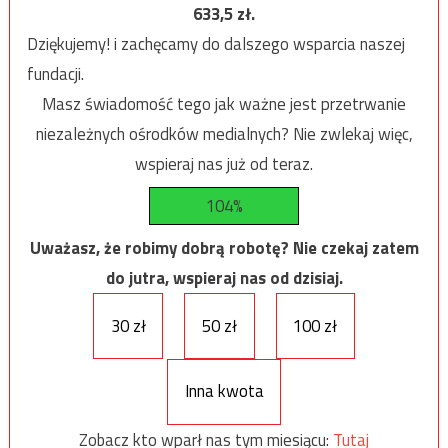
633,5
zł.
Dziękujemy! i zachęcamy do dalszego wsparcia naszej
fundacji.
Masz świadomość tego jak ważne jest przetrwanie
niezależnych ośrodków medialnych? Nie zwlekaj więc,
wspieraj nas już od teraz.
104%
Uważasz, że robimy dobrą robotę? Nie czekaj zatem
do jutra, wspieraj nas od dzisiaj.
30 zł
50 zł
100 zł
Inna kwota
Zobacz kto wparł nas tym miesiącu:
Tutaj