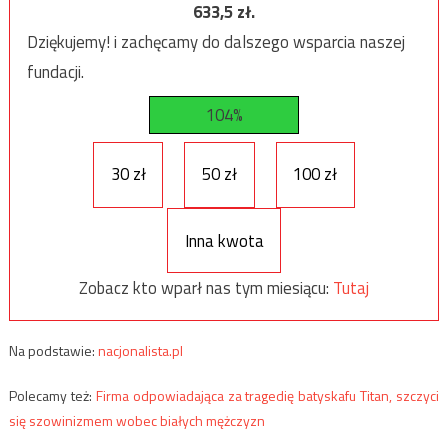
633,5
zł.
Dziękujemy! i zachęcamy do dalszego wsparcia naszej
fundacji.
104%
30 zł
50 zł
100 zł
Inna kwota
Zobacz kto wparł nas tym miesiącu:
Tutaj
Na podstawie:
nacjonalista.pl
Polecamy też:
Firma odpowiadająca za tragedię batyskafu Titan, szczyci
się szowinizmem wobec białych mężczyzn