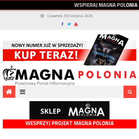
W
S
P
I
E
R
A
J
M
A
G
N
A
P
O
L
O
N
I
A
Czwartek, 06 Sierpnia 2026
WESPRZYJ PROJEKT MAGNA POLONIA