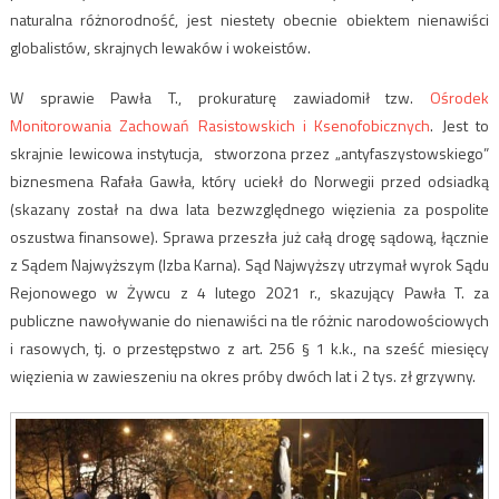
naturalna różnorodność, jest niestety obecnie obiektem nienawiści
globalistów, skrajnych lewaków i wokeistów.
W sprawie Pawła T., prokuraturę zawiadomił tzw.
Ośrodek
Monitorowania Zachowań Rasistowskich i Ksenofobicznych
. Jest to
skrajnie lewicowa instytucja, stworzona przez „antyfaszystowskiego”
biznesmena Rafała Gawła, który uciekł do Norwegii przed odsiadką
(skazany został na dwa lata bezwzględnego więzienia za pospolite
oszustwa finansowe). Sprawa przeszła już całą drogę sądową, łącznie
z Sądem Najwyższym (Izba Karna). Sąd Najwyższy utrzymał wyrok Sądu
Rejonowego w Żywcu z 4 lutego 2021 r., skazujący Pawła T. za
publiczne nawoływanie do nienawiści na tle różnic narodowościowych
i rasowych, tj. o przestępstwo z art. 256 § 1 k.k., na sześć miesięcy
więzienia w zawieszeniu na okres próby dwóch lat i 2 tys. zł grzywny.