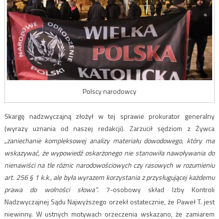
Polscy narodowcy
Skargę nadzwyczajną złożył w tej sprawie prokurator generalny
(wyrazy uznania od naszej redakcji). Zarzucił sędziom z Żywca
„
zaniechanie kompleksowej analizy materiału dowodowego, który ma
wskazywać, że wypowiedź oskarżonego nie stanowiła nawoływania do
nienawiści na tle różnic narodowościowych czy rasowych w rozumieniu
art. 256 § 1 k.k., ale była wyrazem korzystania z przysługującej każdemu
prawa do wolności słowa”
. 7-osobowy skład Izby Kontroli
Nadzwyczajnej Sądu Najwyższego orzekł ostatecznie, że Paweł T. jest
niewinny. W ustnych motywach orzeczenia wskazano, że zamiarem