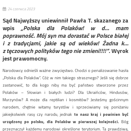
24 czerwca 2023
Sąd Najwyższy uniewinnił Pawła T. skazanego za
wpis
„Polska dla Polaków! w d… mam
poprawność. Mój syn ma dorastać w Polsce białej
i z tradycjami, jakie są od wieków! Żadna k…
z tęczowych polityków tego nie zmieni!!!!”
. Wyrok
jest prawomocny.
Narodowcy odnieśli ważne zwycięstwo. Chodzi o penalizowanie hasła
„Polska dla Polaków”. Cóż w nim takiego strasznego? Jeśli się dobrze
zastanowić, to dla kogo niby ma być państwo stworzone przez
Polaków – Słowian i białych ludzi? Dla Ukraińców, Hindusów,
Murzynów? A może dla reptilian i kosmitów? Jesteśmy gościnnym
narodem, chętnie witamy turystów i sprzeciwiamy się poniżaniu
jakiejkolwiek rasy czy narodu, jednak
to nasz kraj i powinien być
urządzony po polsku, dla Polaków w pierwszej kolejności.
Bóg
przeznaczył każdemu narodowi określone terytorium. Ta prawdziwa,