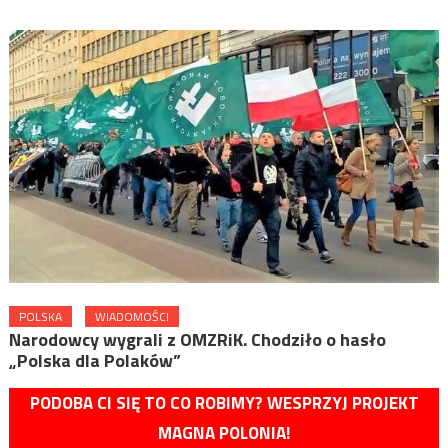
POLSKA
WIADOMOŚCI
Narodowcy wygrali z OMZRiK. Chodziło o hasło
„Polska dla Polaków”
PODOBA CI SIĘ TO CO ROBIMY? WESPRZYJ PROJEKT
MAGNA POLONIA!