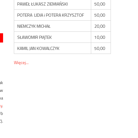
PAWEŁ ŁUKASZ ZIEMIAŃSKI
50,00
POTERA LIDIA i POTERA KRZYSZTOF
50,00
NIEMCZYK MICHAŁ
20,00
SŁAWOMIR PIĄTEK
10,00
KAMIL JAN KOWALCZYK
50,00
Więcej...
ak
ew
na
by
.
rb
).