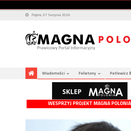
Piątek, 07 Sierpnia 2026
Wiadomości
Felietony
Patlewicz 
WESPRZYJ PROJEKT MAGNA POLONIA