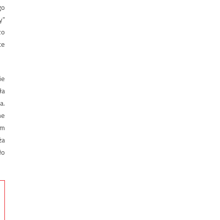
go
y”
zo
ce
ie
ła
a.
ne
um
ża
ło