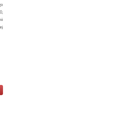
go
0,
ii
ej