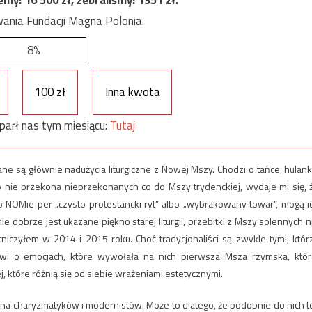
ania Fundacji Magna Polonia.
8%
100 zł
Inna kwota
parł nas tym miesiącu:
Tutaj
ne są głównie nadużycia liturgiczne z Nowej Mszy. Chodzi o tańce, hulanki
 nie przekona nieprzekonanych co do Mszy trydenckiej, wydaje mi się, 
o NOMie per „czysto protestancki ryt” albo „wybrakowany towar”, mogą i
e dobrze jest ukazane piękno starej liturgii, przebitki z Mszy solennych n
niczyłem w 2014 i 2015 roku. Choć tradycjonaliści są zwykle tymi, któr
ówi o emocjach, które wywołała na nich pierwsza Msza rzymska, któr
j, które różnią się od siebie wrażeniami estetycznymi.
mena charyzmatyków i modernistów. Może to dlatego, że podobnie do nich t