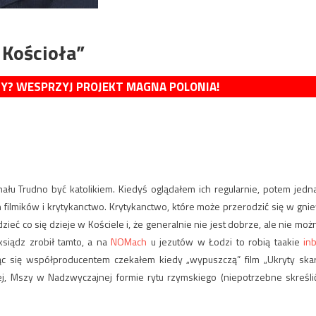
 Kościoła”
MY? WESPRZYJ PROJEKT MAGNA POLONIA!
ału Trudno być katolikiem. Kiedyś oglądałem ich regularnie, potem jedn
 filmików i krytykanctwo. Krytykanctwo, które może przerodzić się w gni
eć co się dzieje w Kościele i, że generalnie nie jest dobrze, ale nie moż
 ksiądz zrobił tamto, a na
NOMach
u jezutów w Łodzi to robią taakie
in
jąc się współproducentem czekałem kiedy „wypuszczą” film „Ukryty ska
j, Mszy w Nadzwyczajnej formie rytu rzymskiego (niepotrzebne skreślić