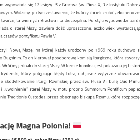
łem wypowiada się 12 księży- 5 z Bractwa św. Piusa X, 3 z Instytutu Dobre
ultowych. Widzimy, po tym zestawieniu, że twórcy chcieli zrobić „ekumeniczn
 twarze, ta wiernych Bractwa i ta diecezjalna. Po stylu wypowiedzi bard
wiada o starej Mszy, zawiera dość uproszczone, aczkolwiek wystarczają
za czasów pontyfikatu Pawła VI.
zyli Nową Mszę, na której każdy urodzony po 1969 roku duchowo s
ie Bugninim. To on kierował posoborową komisją liturgiczną, która stworzy
a. Wróćmy jednak do starej Mszy. W formie komiksu jest pokazana jej histori
rydencki, który potępiając błędy Lutra, dał jasne wytyczne obwarowa
e skodyfikowanie liturgii Rzymskiej przez św. Piusa V i bullę Quo Prim
i „uwolnienie” starej Mszy w motu proprio Summorum Pontificum papie
ie Traditionis Custodes, przez obecnego biskupa Rzymu, które rozpoczę
ację Magna Polonia!
jemy:
16 500
zł, zebraliśmy:
1351
zł.