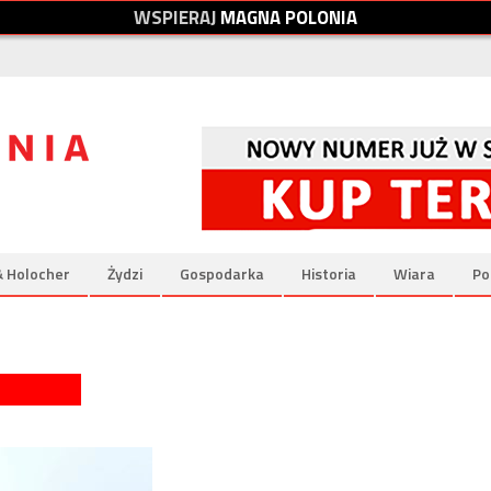
W
S
P
I
E
R
A
J
M
A
G
N
A
P
O
L
O
N
I
A
& Holocher
Żydzi
Gospodarka
Historia
Wiara
Po