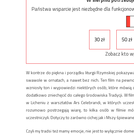
Państwa wsparcie jest niezbędne dla funkcjonow
30 zł
50 zł
Zobacz kto w
W kontrze do piękna i porządku liturgii Rzymskiej pokazywa
swawole w ornatach, a nawet bez nich. Ten film na pewno
wzniosły ton i wypowiedzi niektórych osób, które mówią 
dodatkowo zniechęcić do całego środowiska Tradycji. W filmi
w Licheniu z warsztatów Ars Celebrandi, w których uczest
rozumowo postrzegają wiarę, to kilka osób w filmie m
uczestniczyli. Dotyczy to zarówno cichej jak i Mszy śpiewane
Czyli my tradsi też mamy emocje, nie jest to wyłącznie do