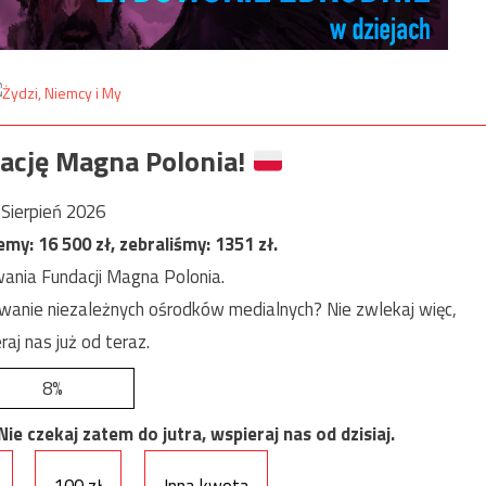
ację Magna Polonia!
Sierpień 2026
jemy:
16 500
zł, zebraliśmy:
1351
zł.
ania Fundacji Magna Polonia.
anie niezależnych ośrodków medialnych? Nie zwlekaj więc,
raj nas już od teraz.
8%
e czekaj zatem do jutra, wspieraj nas od dzisiaj.
100 zł
Inna kwota