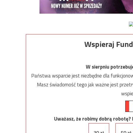
Wspieraj Fund
W sierpniu potrzebu
Państwa wsparcie jest niezbędne dla funkcjonow
Masz świadomość tego jak ważne jest przetrw
wspie
Uważasz, że robimy dobrą robotę? Ni
30 zł
50 zł