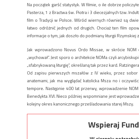
Na początek garść statystyk. W filmie, o ile dobrze policzy
Pasterza, 1 z Bractwa św. Piotra i 3 diecezjalnych tzw. Ind
film o Tradycji w Polsce. Wśród wiernych również są dwie
łatwo odróżnić jednych od drugich. Chociaż ten film opo
informacje o tym, jak doszło do podmiany liturgii Rzymskiej 
Jak wprowadzono Novus Ordo Missae, w skrócie NOM c
„wychował”. Jest sporo o architekcie NOMa czyli arcybiskup
„sfabrykowaną liturgię”, określaną tak przez kard. Ratzinger
Od zapisu pierwszych mszałów z IV wieku, przez sobor T
anatemami, jak ma wyglądać katolicka Msza no i oczywiści
tempore. Następnie 400 lat przerwy, wprowadzenie NOM 
Benedykta XVI. Nieco później wspomniane jest wprowadzen
kolejny okres kanonicznego prześladowania starej Mszy.
Wspieraj Fund
W sierpniu potrzebu