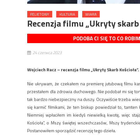
FELIETONY
KULTURA
WIARA
Recenzja filmu „Ukryty skarb
PODOBA CI SIĘ TO CO ROBI
24 czerwca 2023
Wojciech Racz – recenzja filmu „Ukryty Skarb Kościoła”.
Nie ukrywam, że czekałem na premierę jutubową filmu kan
przestałem dla zdrowia duchowego. Nie podobał mi się ton
tak bardzo niebezpieczny na duszy. Oczywiście trzeba wiedzi
się karmić filmikami, że ten biskup powiedział to, tamten
Niemniej wpłaciłem im kiedyś niewielką kwotę, więc sta
Kościoła”, o Mszy świętej wszechczasów, Mszy trydenckie
Postanowiłem sporządzić recenzję tego dzieła.