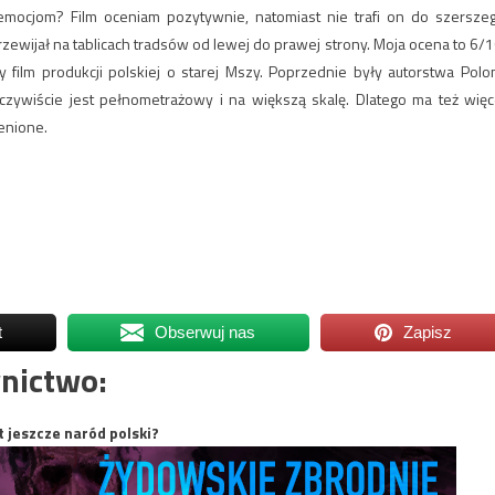
emocjom? Film oceniam pozytywnie, natomiast nie trafi on do szersze
przewijał na tablicach tradsów od lewej do prawej strony. Moja ocena to 6/1
y film produkcji polskiej o starej Mszy. Poprzednie były autorstwa Polon
oczywiście jest pełnometrażowy i na większą skalę. Dlatego ma też więc
enione.
t
Obserwuj nas
Zapisz
nictwo:
t jeszcze naród polski?