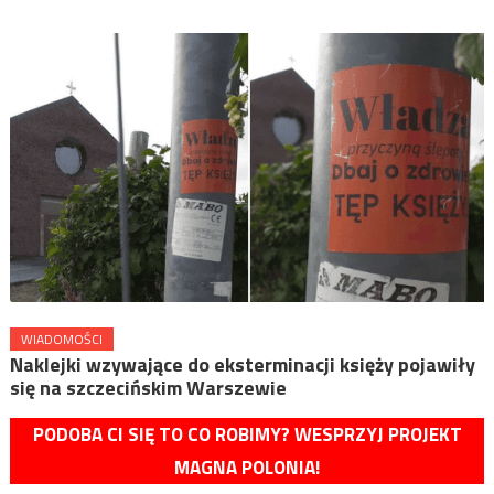
WIADOMOŚCI
Naklejki wzywające do eksterminacji księży pojawiły
się na szczecińskim Warszewie
PODOBA CI SIĘ TO CO ROBIMY? WESPRZYJ PROJEKT
MAGNA POLONIA!