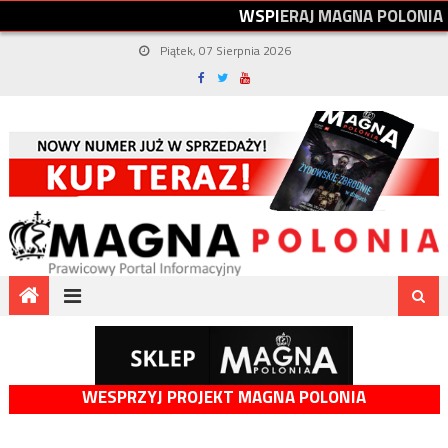
W
S
P
I
E
R
A
J
M
A
G
N
A
P
O
L
O
N
I
A
Piątek, 07 Sierpnia 2026
WESPRZYJ PROJEKT MAGNA POLONIA