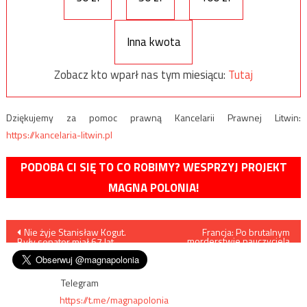
Inna kwota
Zobacz kto wparł nas tym miesiącu:
Tutaj
Dziękujemy za pomoc prawną Kancelarii Prawnej Litwin:
https://kancelaria-litwin.pl
PODOBA CI SIĘ TO CO ROBIMY? WESPRZYJ PROJEKT
MAGNA POLONIA!
Nawigacja
Nie żyje Stanisław Kogut.
Francja: Po brutalnym
morderstwie nauczyciela
Były senator miał 67 lat
nastąpiła fala demonstracji
wpisu
przeciwko muzułmańskiemu
ekstremizmowi
Telegram
https://t.me/magnapolonia