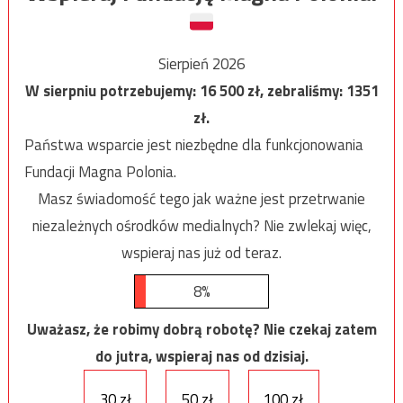
Sierpień 2026
W sierpniu potrzebujemy:
16 500
zł, zebraliśmy:
1351
zł.
Państwa wsparcie jest niezbędne dla funkcjonowania
Fundacji Magna Polonia.
Masz świadomość tego jak ważne jest przetrwanie
niezależnych ośrodków medialnych? Nie zwlekaj więc,
wspieraj nas już od teraz.
8%
Uważasz, że robimy dobrą robotę? Nie czekaj zatem
do jutra, wspieraj nas od dzisiaj.
30 zł
50 zł
100 zł