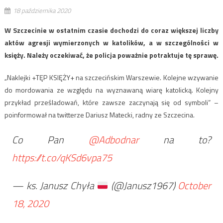
18 października 2020
W Szczecinie w ostatnim czasie dochodzi do coraz większej liczby
aktów agresji wymierzonych w katolików, a w szczególności w
księży. Należy oczekiwać, że policja poważnie potraktuje tę sprawę.
„Naklejki +TĘP KSIĘŻY+ na szczecińskim Warszewie. Kolejne wzywanie
do mordowania ze względu na wyznawaną wiarę katolicką. Kolejny
przykład prześladowań, które zawsze zaczynają się od symboli” –
poinformował na twitterze Dariusz Matecki, radny ze Szczecina.
Co Pan
@Adbodnar
na to?
https://t.co/qKSd6vpa75
— ks. Janusz Chyła
(@Janusz1967)
October
18, 2020