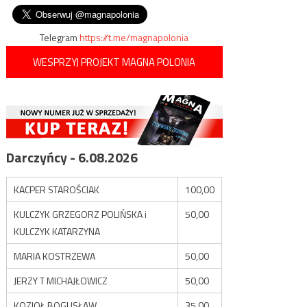
rakietowego na
wpisu
azerbejdżańskie miasta
Telegram
https://t.me/magnapolonia
WESPRZYJ PROJEKT MAGNA POLONIA
Darczyńcy - 6.08.2026
KACPER STAROŚCIAK
100,00
KULCZYK GRZEGORZ POLIŃSKA i
50,00
KULCZYK KATARZYNA
MARIA KOSTRZEWA
50,00
JERZY T MICHAJŁOWICZ
50,00
KOZIOŁ BOGUSŁAW
35,00