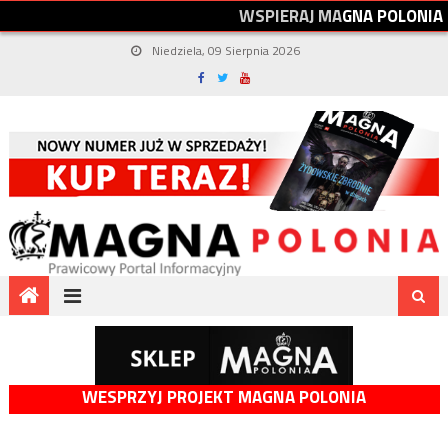
W
S
P
I
E
R
A
J
M
A
G
N
A
P
O
L
O
N
I
A
Niedziela, 09 Sierpnia 2026
WESPRZYJ PROJEKT MAGNA POLONIA