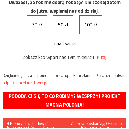
Uważasz, że robimy dobrą robotę? Nie czekaj zatem
do jutra, wspieraj nas od dzisiaj.
30 zł
50 zł
100 zł
Inna kwota
Zobacz kto wparł nas tym miesiącu:
Tutaj
Dziękujemy za pomoc prawną Kancelarii Prawnej Litwin:
https://kancelaria-litwin.pl
PODOBA CI SIĘ TO CO ROBIMY? WESPRZYJ PROJEKT
MAGNA POLONIA!
Nawigacja
Niemcy chcą budować
Azerowie oskarżają Ormian o
dokonanie w nocy ataku
kopalnię na Górnym Śląsku