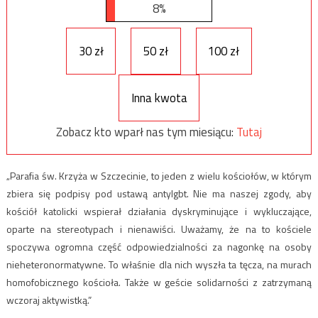
8%
30 zł
50 zł
100 zł
Inna kwota
Zobacz kto wparł nas tym miesiącu:
Tutaj
„Parafia św. Krzyża w Szczecinie, to jeden z wielu kościołów, w którym
zbiera się podpisy pod ustawą antylgbt. Nie ma naszej zgody, aby
kościół katolicki wspierał działania dyskryminujące i wykluczające,
oparte na stereotypach i nienawiści. Uważamy, że na to kościele
spoczywa ogromna część odpowiedzialności za nagonkę na osoby
nieheteronormatywne. To właśnie dla nich wyszła ta tęcza, na murach
homofobicznego kościoła. Także w geście solidarności z zatrzymaną
wczoraj aktywistką.”