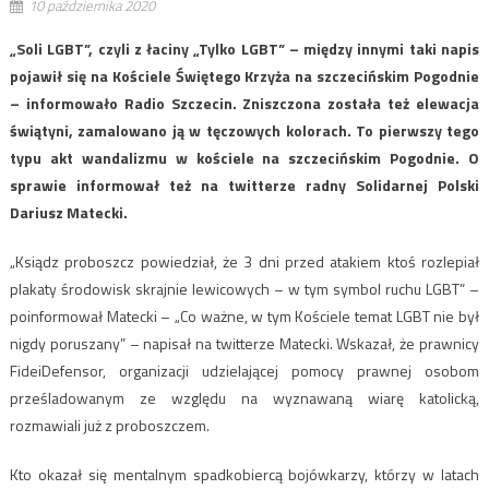
10 października 2020
„Soli LGBT”, czyli z łaciny „Tylko LGBT” – między innymi taki napis
pojawił się na Kościele Świętego Krzyża na szczecińskim Pogodnie
– informowało Radio Szczecin. Zniszczona została też elewacja
świątyni, zamalowano ją w tęczowych kolorach. To pierwszy tego
typu akt wandalizmu w kościele na szczecińskim Pogodnie. O
sprawie informował też na twitterze radny Solidarnej Polski
Dariusz Matecki.
„Ksiądz proboszcz powiedział, że 3 dni przed atakiem ktoś rozlepiał
plakaty środowisk skrajnie lewicowych – w tym symbol ruchu LGBT” –
poinformował Matecki – „Co ważne, w tym Kościele temat LGBT nie był
nigdy poruszany” – napisał na twitterze Matecki. Wskazał, że prawnicy
FideiDefensor, organizacji udzielającej pomocy prawnej osobom
prześladowanym ze względu na wyznawaną wiarę katolicką,
rozmawiali już z proboszczem.
Kto okazał się mentalnym spadkobiercą bojówkarzy, którzy w latach