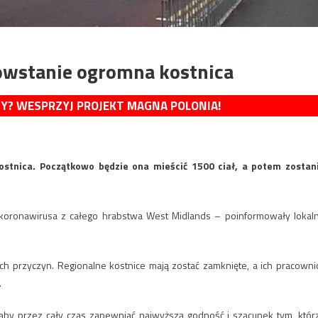
owstanie ogromna kostnica
MY? WESPRZYJ PROJEKT MAGNA POLONIA!
stnica. Początkowo będzie ona mieścić 1500 ciał, a potem zostan
y koronawirusa z całego hrabstwa West Midlands – poinformowały lokal
ych przyczyn. Regionalne kostnice mają zostać zamknięte, a ich pracowni
.
by przez cały czas zapewniać najwyższą godność i szacunek tym, któr