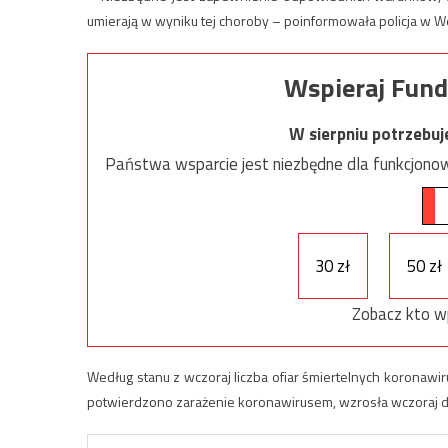
umierają w wyniku tej choroby – poinformowała policja w W
Wspieraj Fund
W sierpniu potrzebu
Państwa wsparcie jest niezbędne dla funkcjonow
30 zł
50 zł
Zobacz kto w
Według stanu z wczoraj liczba ofiar śmiertelnych koronawiru
potwierdzono zarażenie koronawirusem, wzrosła wczoraj do 1