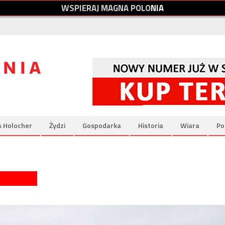
W
S
P
I
E
R
A
J
M
A
G
N
A
P
O
L
O
N
I
A
& Holocher
Żydzi
Gospodarka
Historia
Wiara
Po