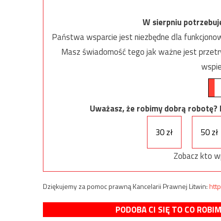
W sierpniu potrzebu
Państwa wsparcie jest niezbędne dla funkcjonow
Masz świadomość tego jak ważne jest przetrw
wspie
Uważasz, że robimy dobrą robotę? Ni
30 zł
50 zł
Zobacz kto w
Dziękujemy za pomoc prawną Kancelarii Prawnej Litwin:
http
PODOBA CI SIĘ TO CO ROBI