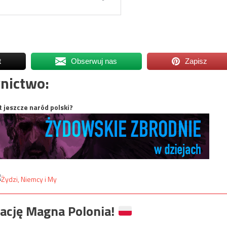
t
Obserwuj nas
Zapisz
nictwo:
t jeszcze naród polski?
ację Magna Polonia!