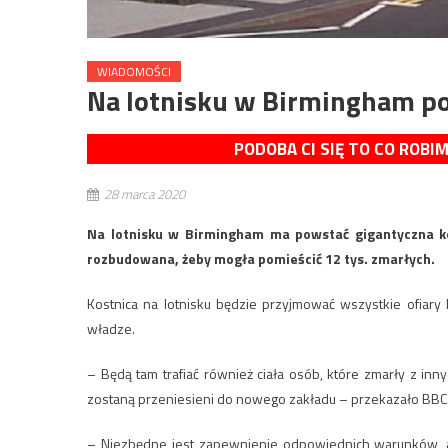
WIADOMOŚCI
Na lotnisku w Birmingham p
PODOBA CI SIĘ TO CO ROBI
28 marca 2020
Na lotnisku w Birmingham ma powstać gigantyczna ko
rozbudowana, żeby mogła pomieścić 12 tys. zmarłych.
Kostnica na lotnisku będzie przyjmować wszystkie ofiar
władze.
– Będą tam trafiać również ciała osób, które zmarły z inn
zostaną przeniesieni do nowego zakładu – przekazało BBC
– Niezbędne jest zapewnienie odpowiednich warunków, a