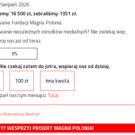
Sierpień 2026
jemy:
16 500
zł, zebraliśmy:
1351
zł.
ania Fundacji Magna Polonia.
anie niezależnych ośrodków medialnych? Nie zwlekaj więc,
raj nas już od teraz.
8%
e czekaj zatem do jutra, wspieraj nas od dzisiaj.
100 zł
Inna kwota
parł nas tym miesiącu:
Tutaj
s://kancelaria-litwin.pl
MY? WESPRZYJ PROJEKT MAGNA POLONIA!