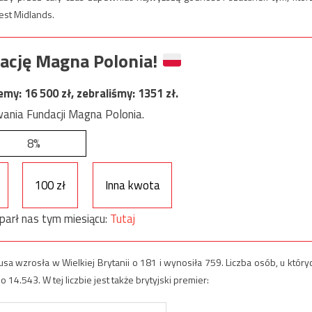
est Midlands.
ację Magna Polonia!
jemy:
16 500
zł, zebraliśmy:
1351
zł.
ania Fundacji Magna Polonia.
8%
100 zł
Inna kwota
parł nas tym miesiącu:
Tutaj
sa wzrosła w Wielkiej Brytanii o 181 i wynosiła 759. Liczba osób, u który
4.543. W tej liczbie jest także brytyjski premier: