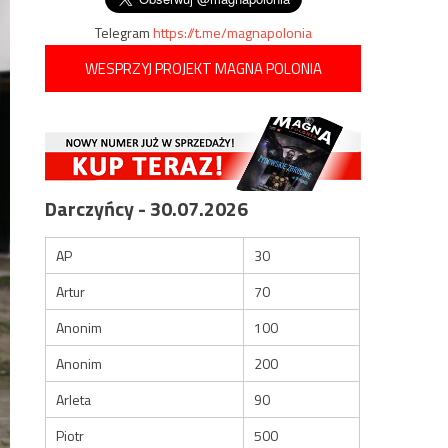
Telegram
https://t.me/magnapolonia
WESPRZYJ PROJEKT MAGNA POLONIA
Darczyńcy - 30.07.2026
AP
30
Artur
70
Anonim
100
Anonim
200
Arleta
90
Piotr
500