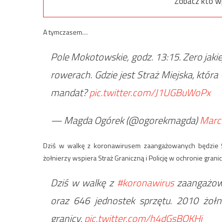
Zobacz kto w
A tymczasem…
Pole Mokotowskie, godz. 13:15. Zero jakie
rowerach. Gdzie jest Straż Miejska, któr
mandat?
pic.twitter.com/J1UGBuWoPx
— Magda Ogórek (@ogorekmagda)
Marc
Dziś w walkę z koronawirusem zaangażowanych będzie 5
żołnierzy wspiera Straż Graniczną i Policję w ochronie gran
Dziś w walkę z
#koronawirus
zaangażowa
oraz 646 jednostek sprzętu. 2010 żołni
granicy.
pic.twitter.com/h4dGsBQKHi