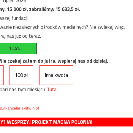
Lipiec 2026
my:
15 000
zł, zebraliśmy:
15 633,5
zł.
szej fundacji.
anie niezależnych ośrodków medialnych? Nie zwlekaj więc,
raj nas już od teraz.
104%
e czekaj zatem do jutra, wspieraj nas od dzisiaj.
100 zł
Inna kwota
parł nas tym miesiącu:
Tutaj
s://kancelaria-litwin.pl
MY? WESPRZYJ PROJEKT MAGNA POLONIA!