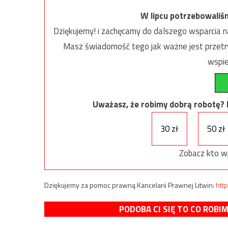
W lipcu potrzebowaliś
Dziękujemy! i zachęcamy do dalszego wsparcia na
Masz świadomość tego jak ważne jest przetrw
wspie
Uważasz, że robimy dobrą robotę? Ni
30 zł
50 zł
Zobacz kto w
Dziękujemy za pomoc prawną Kancelarii Prawnej Litwin:
http
PODOBA CI SIĘ TO CO ROBI