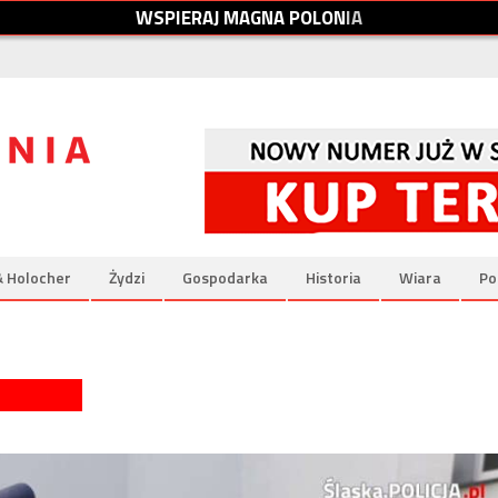
W
S
P
I
E
R
A
J
M
A
G
N
A
P
O
L
O
N
I
A
& Holocher
Żydzi
Gospodarka
Historia
Wiara
Po