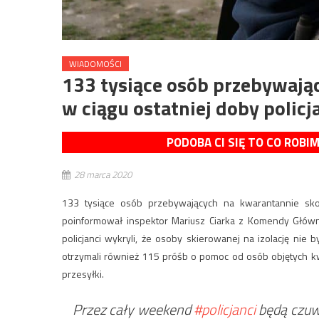
WIADOMOŚCI
133 tysiące osób przebywają
w ciągu ostatniej doby policj
PODOBA CI SIĘ TO CO ROBI
28 marca 2020
133 tysiące osób przebywających na kwarantannie skont
poinformował inspektor Mariusz Ciarka z Komendy Głównej
policjanci wykryli, że osoby skierowanej na izolację nie 
otrzymali również 115 próśb o pomoc od osób objętych kw
przesyłki.
Przez cały weekend
#policjanci
będą czuw