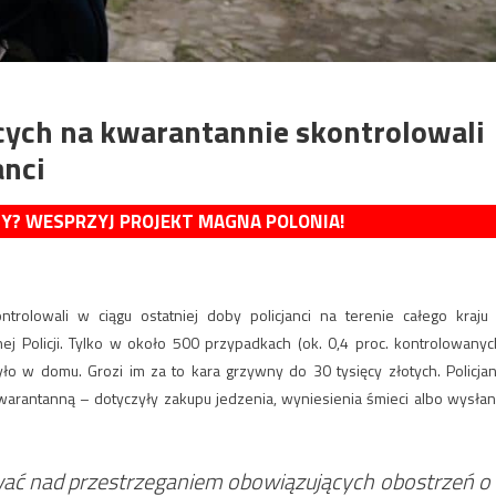
cych na kwarantannie skontrolowali
anci
MY? WESPRZYJ PROJEKT MAGNA POLONIA!
rolowali w ciągu ostatniej doby policjanci na terenie całego kraju
 Policji. Tylko w około 500 przypadkach (ok. 0,4 proc. kontrolowanyc
było w domu. Grozi im za to kara grzywny do 30 tysięcy złotych. Policjan
arantanną – dotyczyły zakupu jedzenia, wyniesienia śmieci albo wysłan
ać nad przestrzeganiem obowiązujących obostrzeń o