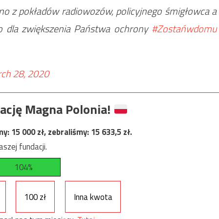
wno z pokładów radiowozów, policyjnego śmigłowca a
ko dla zwiększenia Państwa ochrony
#Zostańwdomu
ch 28, 2020
ację Magna Polonia!
my:
15 000
zł, zebraliśmy:
15 633,5
zł.
szej fundacji.
104%
100 zł
Inna kwota