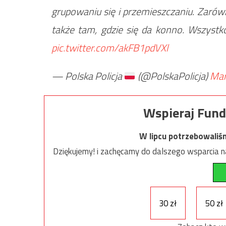
grupowaniu się i przemieszczaniu. Zaró
także tam, gdzie się da konno. Wszyst
pic.twitter.com/akFB1pdVXl
— Polska Policja
(@PolskaPolicja)
Mar
Wspieraj Fund
W lipcu potrzebowaliś
Dziękujemy! i zachęcamy do dalszego wsparcia na
30 zł
50 zł