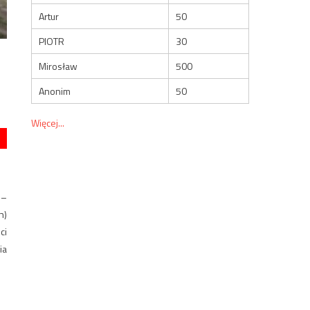
Artur
50
PIOTR
30
Mirosław
500
Anonim
50
Więcej...
 –
h)
ci
ia