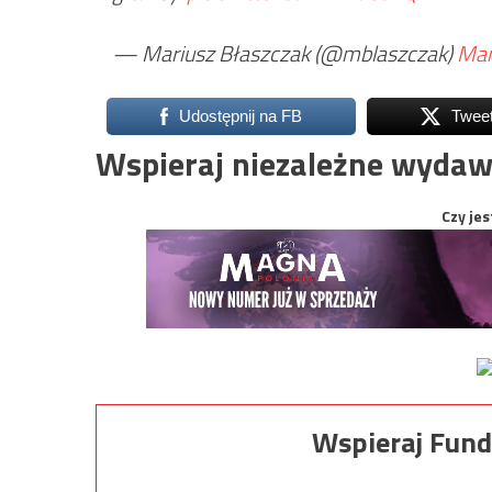
— Mariusz Błaszczak (@mblaszczak)
Mar
Udostępnij na FB
Twee
Wspieraj niezależne wydaw
Czy jes
Wspieraj Fund