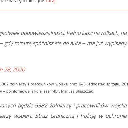
parł nas tym miesiącu:
Tutaj
jkolwiek odpowiedzialności. Pełno ludzi na rolkach, na
a – gdy minutę spóźnisz się do auta – ma już wypisany
h 28, 2020
382 żołnierzy i pracowników wojska oraz 646 jednostek sprzętu. 20
icy – poinformował z kolej szef MON Mariusz Błaszczak.
nych będzie 5382 żołnierzy i pracowników wojska
erzy wspiera Straż Graniczną i Policję w ochronie