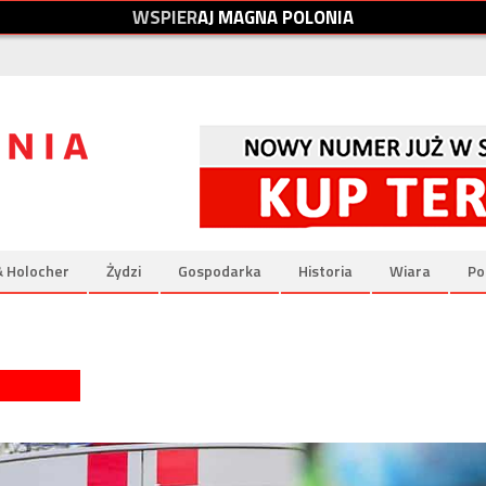
W
S
P
I
E
R
A
J
M
A
G
N
A
P
O
L
O
N
I
A
& Holocher
Żydzi
Gospodarka
Historia
Wiara
Po