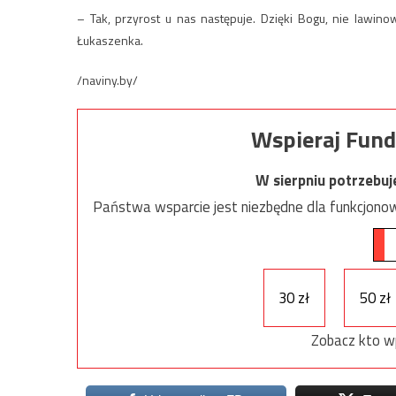
– Tak, przyrost u nas następuje. Dzięki Bogu, nie lawino
Łukaszenka.
/naviny.by/
Wspieraj Fund
W sierpniu potrzebu
Państwa wsparcie jest niezbędne dla funkcjonow
30 zł
50 zł
Zobacz kto w