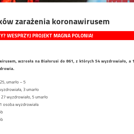
dków zarażenia koronawirusem
MY? WESPRZYJ PROJEKT MAGNA POLONIA!
wirusem, wzrosła na Białorusi do 861, z których 54 wyzdrowiało, a 
drowia.
25, umarło – 5
wyzdrowiała, 3 umarło
 27 wyzdrowiało, 5 umarło
 1 osoba wyzdrowiała
ób
ób