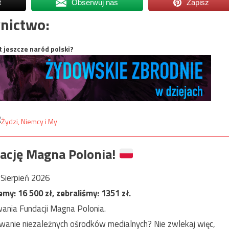
t
Obserwuj nas
Zapisz
nictwo:
t jeszcze naród polski?
ację Magna Polonia!
Sierpień 2026
jemy:
16 500
zł, zebraliśmy:
1351
zł.
ania Fundacji Magna Polonia.
anie niezależnych ośrodków medialnych? Nie zwlekaj więc,