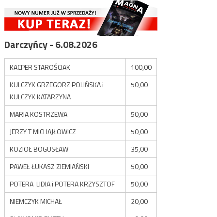
Darczyńcy - 6.08.2026
KACPER STAROŚCIAK
100,00
KULCZYK GRZEGORZ POLIŃSKA i
50,00
KULCZYK KATARZYNA
MARIA KOSTRZEWA
50,00
JERZY T MICHAJŁOWICZ
50,00
KOZIOŁ BOGUSŁAW
35,00
PAWEŁ ŁUKASZ ZIEMIAŃSKI
50,00
POTERA LIDIA i POTERA KRZYSZTOF
50,00
NIEMCZYK MICHAŁ
20,00