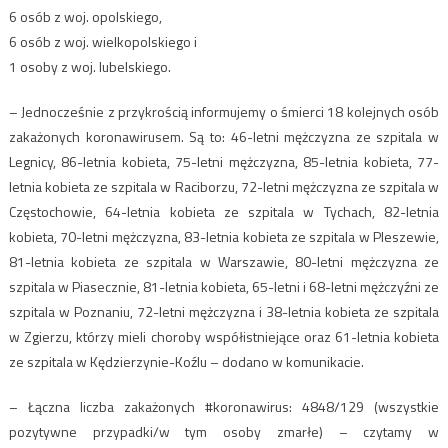
6 osób z woj. opolskiego,
6 osób z woj. wielkopolskiego i
1 osoby z woj. lubelskiego.
– Jednocześnie z przykrością informujemy o śmierci 18 kolejnych osób
zakażonych koronawirusem. Są to: 46-letni mężczyzna ze szpitala w
Legnicy, 86-letnia kobieta, 75-letni mężczyzna, 85-letnia kobieta, 77-
letnia kobieta ze szpitala w Raciborzu, 72-letni mężczyzna ze szpitala w
Częstochowie, 64-letnia kobieta ze szpitala w Tychach, 82-letnia
kobieta, 70-letni mężczyzna, 83-letnia kobieta ze szpitala w Pleszewie,
81-letnia kobieta ze szpitala w Warszawie, 80-letni mężczyzna ze
szpitala w Piasecznie, 81-letnia kobieta, 65-letni i 68-letni mężczyźni ze
szpitala w Poznaniu, 72-letni mężczyzna i 38-letnia kobieta ze szpitala
w Zgierzu, którzy mieli choroby współistniejące oraz 61-letnia kobieta
ze szpitala w Kędzierzynie-Koźlu – dodano w komunikacie.
– Łączna liczba zakażonych #koronawirus: 4848/129 (wszystkie
pozytywne przypadki/w tym osoby zmarłe) – czytamy w