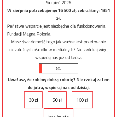
Sierpień 2026
W sierpniu potrzebujemy:
16 500
zł, zebraliśmy:
1351
zł.
Państwa wsparcie jest niezbędne dla funkcjonowania
Fundacji Magna Polonia.
Masz świadomość tego jak ważne jest przetrwanie
niezależnych ośrodków medialnych? Nie zwlekaj więc,
wspieraj nas już od teraz.
8%
Uważasz, że robimy dobrą robotę? Nie czekaj zatem
do jutra, wspieraj nas od dzisiaj.
30 zł
50 zł
100 zł