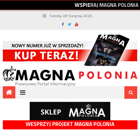
W
S
P
I
E
R
A
J
M
A
G
N
A
P
O
L
O
N
I
A
Sobota, 08 Sierpnia 2026
WESPRZYJ PROJEKT MAGNA POLONIA