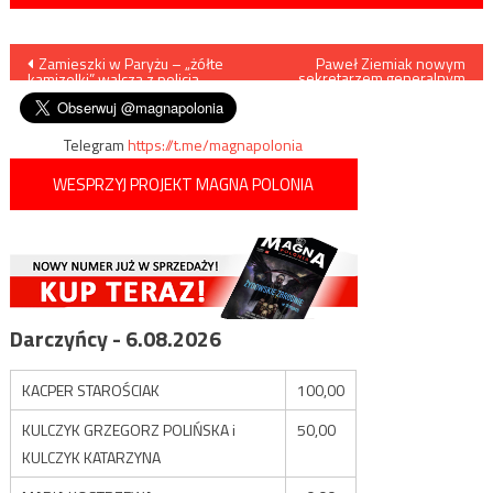
Nawigacja
Zamieszki w Paryżu – „żółte
Paweł Ziemiak nowym
sekretarzem generalnym
kamizelki” walczą z policją
CDU
wpisu
Telegram
https://t.me/magnapolonia
WESPRZYJ PROJEKT MAGNA POLONIA
Darczyńcy - 6.08.2026
KACPER STAROŚCIAK
100,00
KULCZYK GRZEGORZ POLIŃSKA i
50,00
KULCZYK KATARZYNA