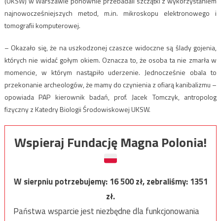
(UKSW) w Warszawie ponownie przebadali szczątki z wykorzystaniem
najnowocześniejszych metod, m.in. mikroskopu elektronowego i
tomografii komputerowej.
– Okazało się, że na uszkodzonej czaszce widoczne są ślady gojenia,
których nie widać gołym okiem. Oznacza to, że osoba ta nie zmarła w
momencie, w którym nastąpiło uderzenie. Jednocześnie obala to
przekonanie archeologów, że mamy do czynienia z ofiarą kanibalizmu –
opowiada PAP kierownik badań, prof. Jacek Tomczyk, antropolog
fizyczny z Katedry Biologii Środowiskowej UKSW.
Wspieraj Fundację Magna Polonia!
W sierpniu potrzebujemy:
16 500
zł, zebraliśmy:
1351
zł.
Państwa wsparcie jest niezbędne dla funkcjonowania