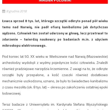
MAGNA POLONIA!
8 grudnia 2018
Łowca sprzed 8 tys. lat, którego szczątki odkryto ponad pół wieku
temu nad Narwią, nie padł ofiarą kanibalizmu jak dotychczas
sądzono. Człowiek ten został uderzony w głowę, lecz przetrwał to
zdarzenie – twierdzą naukowcy po badaniach m.in. z użyciem
mikroskopu elektronowego.
Pod koniec lat 50. XX wieku w Wieliszewie nad Narwią (Mazowieckie)
archeolodzy wydobyli z wydmy pojedyncze kości człowieka. Znaleźli
również pradziejowe narzędzia krzemienne. Z uwagi na to, że odkryte
szczątki były przepalone, a kość czaszki również dodatkowo
mechanicznie uszkodzona, uznano, że było to świadectwo kanibalizmu
z czasu mezolitu (ok. 8 tys. lat) – okresu po zakończeniu ostatniej epoki
lodowcowej.
Teraz badacze z Uniwersytetu im. Kardynała Stefana Wyszyńskiego