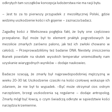
odkrytych tam szczątków koncepcja ludożerstwa nie ma racji bytu.
– Jest to za to pierwszy przypadek z mezolitycznej Polski, gdzie
widzimy uszkodzenie kości i ich gojenie – zaznacza badacz.
Zagadkę kości z Wieliszewa pogłębia fakt, że były one częściowo
przepalone. Być może był to element praktyk pogrzebowych (w
mezolicie zmarłych zarówno palono, jak też ich zwłoki chowano w
całości). – Przeprowadziliśmy też badanie DNA. Niestety zniszczenia
tkanek powstałe na skutek wysokich temperatur uniemożliwiły nam
uzyskanie wiarygodnych wyników – dodaje naukowiec.
Badacze szacują, że zmarły był najprawdopodobniej mężczyzną w
wieku 20-30 lat. Uszkodzenie czaszki na kości czołowej wskazuje ich
zdaniem, że nie był to wypadek. –Być może otrzymał cios ostrym
narzędziem, brzegi uszkodzenia są regularne – dodaje antropolog.
Zmarły mógł być łowcą, o czym świadczą odkryte w sąsiedztwie kości
narzędzia krzemienne.