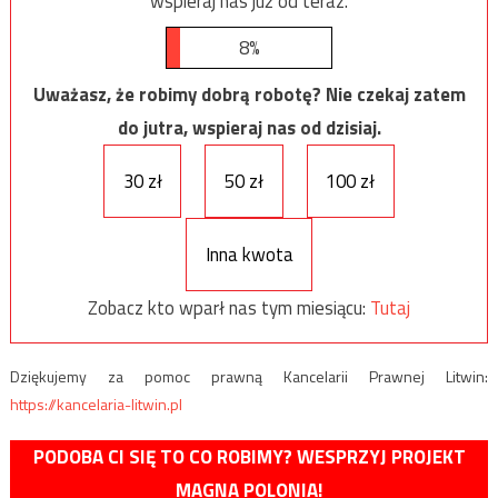
wspieraj nas już od teraz.
8%
Uważasz, że robimy dobrą robotę? Nie czekaj zatem
do jutra, wspieraj nas od dzisiaj.
30 zł
50 zł
100 zł
Inna kwota
Zobacz kto wparł nas tym miesiącu:
Tutaj
Dziękujemy za pomoc prawną Kancelarii Prawnej Litwin:
https://kancelaria-litwin.pl
PODOBA CI SIĘ TO CO ROBIMY? WESPRZYJ PROJEKT
MAGNA POLONIA!