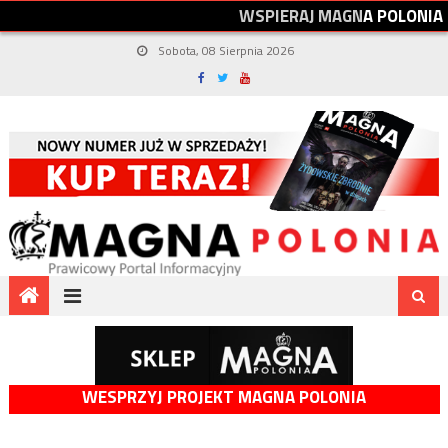
W
S
P
I
E
R
A
J
M
A
G
N
A
P
O
L
O
N
I
A
Sobota, 08 Sierpnia 2026
WESPRZYJ PROJEKT MAGNA POLONIA