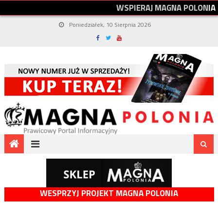
W
S
P
I
E
R
A
J
M
A
G
N
A
P
O
L
O
N
I
A
Poniedziałek, 10 Sierpnia 2026
WESPRZYJ PROJEKT MAGNA POLONIA