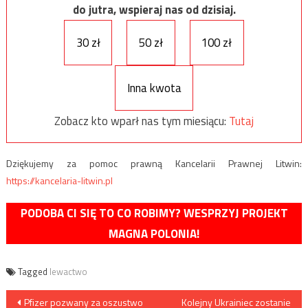
do jutra, wspieraj nas od dzisiaj.
30 zł
50 zł
100 zł
Inna kwota
Zobacz kto wparł nas tym miesiącu:
Tutaj
Dziękujemy za pomoc prawną Kancelarii Prawnej Litwin:
https://kancelaria-litwin.pl
PODOBA CI SIĘ TO CO ROBIMY? WESPRZYJ PROJEKT
MAGNA POLONIA!
Tagged
lewactwo
Nawigacja
Pfizer pozwany za oszustwo
Kolejny Ukrainiec zostanie