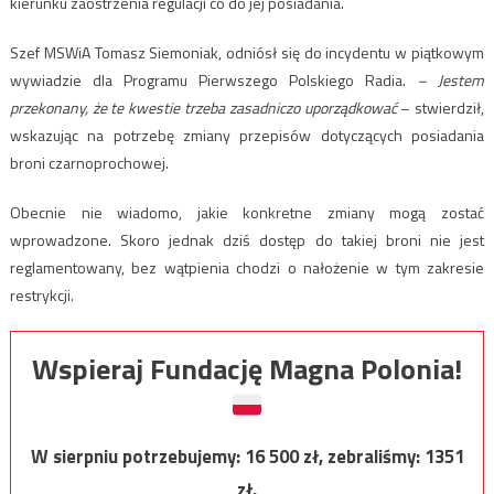
kierunku zaostrzenia regulacji co do jej posiadania.
Szef MSWiA Tomasz Siemoniak, odniósł się do incydentu w piątkowym
wywiadzie dla Programu Pierwszego Polskiego Radia.
– Jestem
przekonany, że te kwestie trzeba zasadniczo uporządkować
– stwierdził,
wskazując na potrzebę zmiany przepisów dotyczących posiadania
broni czarnoprochowej.
Obecnie nie wiadomo, jakie konkretne zmiany mogą zostać
wprowadzone. Skoro jednak dziś dostęp do takiej broni nie jest
reglamentowany, bez wątpienia chodzi o nałożenie w tym zakresie
restrykcji.
Wspieraj Fundację Magna Polonia!
W sierpniu potrzebujemy:
16 500
zł, zebraliśmy:
1351
zł.