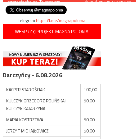
deportowany za łamanie
szczepionkowe. To przełom
prawa
wpisu
Telegram
https://t.me/magnapolonia
WESPRZYJ PROJEKT MAGNA POLONIA
Darczyńcy - 6.08.2026
KACPER STAROŚCIAK
100,00
KULCZYK GRZEGORZ POLIŃSKA i
50,00
KULCZYK KATARZYNA
MARIA KOSTRZEWA
50,00
JERZY T MICHAJŁOWICZ
50,00