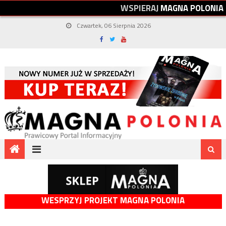
W
S
P
I
E
R
A
J
M
A
G
N
A
P
O
L
O
N
I
A
Czwartek, 06 Sierpnia 2026
WESPRZYJ PROJEKT MAGNA POLONIA