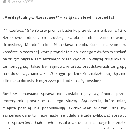
3 czerwca 2026
„Mord rytualny w Rzeszowie?” – książka o zbrodni sprzed lat
11 czerwca 1945 roku w piwnicy budynku przy ul. Tannenbauma 12 w
Rzeszowie odnalezione zostały zwłoki okrutnie zamordowanej
Bronisławy Mendoń, córki Stanisława i Zofii. Ciało znaleziono w
komórce lokatorskiej, która przynależała do jednego z dwóch mieszkań
na drugim piętrze, zamieszkałego przez Żydów. Co więcej, drugi lokal w
tej kondygnacji także był zajmowany przez przedstawicieli tej grupy
narodowo-wyznaniowej. W kręgu podejrzeń znalazło się łącznie
kilkunastu dorosłych mężczyzn pochodzenia żydowskiego.
Niestety, omawiana sprawa nie została nigdy wyjaśniona przez
teoretycznie powołane do tego służby. Wydarzenia, które miały
miejsce później, nie pozostawiają jakichkolwiek złudzeń. Ktoś był
zainteresowany tym, aby nigdy nie udało się zidentyfikować sprawcy
(lub sprawców). Ciało było oskalpowane, a na nogach denatki