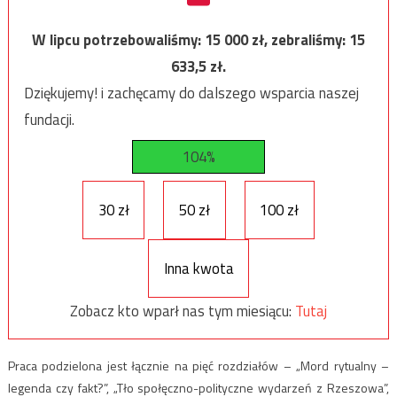
W lipcu potrzebowaliśmy:
15 000
zł, zebraliśmy:
15
633,5
zł.
Dziękujemy! i zachęcamy do dalszego wsparcia naszej
fundacji.
104%
30 zł
50 zł
100 zł
Inna kwota
Zobacz kto wparł nas tym miesiącu:
Tutaj
Praca podzielona jest łącznie na pięć rozdziałów – „Mord rytualny –
legenda czy fakt?”, „Tło społęczno-polityczne wydarzeń z Rzeszowa”,