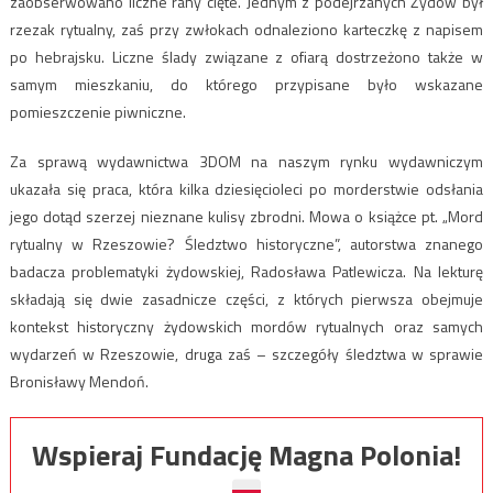
zaobserwowano liczne rany cięte. Jednym z podejrzanych Żydów był
rzezak rytualny, zaś przy zwłokach odnaleziono karteczkę z napisem
po hebrajsku. Liczne ślady związane z ofiarą dostrzeżono także w
samym mieszkaniu, do którego przypisane było wskazane
pomieszczenie piwniczne.
Za sprawą wydawnictwa 3DOM na naszym rynku wydawniczym
ukazała się praca, która kilka dziesięcioleci po morderstwie odsłania
jego dotąd szerzej nieznane kulisy zbrodni. Mowa o książce pt. „Mord
rytualny w Rzeszowie? Śledztwo historyczne”, autorstwa znanego
badacza problematyki żydowskiej, Radosława Patlewicza. Na lekturę
składają się dwie zasadnicze części, z których pierwsza obejmuje
kontekst historyczny żydowskich mordów rytualnych oraz samych
wydarzeń w Rzeszowie, druga zaś – szczegóły śledztwa w sprawie
Bronisławy Mendoń.
Wspieraj Fundację Magna Polonia!