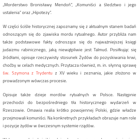
„Morderstwo Bronisławy Mendoń”, „Komuniści a śledztwo i jego
ustalenia” oraz „Hipotezy”.
W części ściśle historycznej zapoznamy się z aktualnym stanem badań
odnoszącym się do zjawiska mordu rytualnego. Autor przybliża nam
także podstawowe fakty odnoszące się do najważniejszej księgi
judaizmu rabinicznego, jaką niewątpliwie jest Talmud. Posiłkując się
źródłami, opisuje rzeczywisty stosunek Żydów do pozyskiwania krwi,
choćby w celach medycznych. Przytacza również, m. in. słynną sprawę
św. Szymona z Trydentu
z XV wieku i zeznania, jakie złożono w
prowadzonym wówczas procesie.
Opisuje także dzieje mordów rytualnych w Polsce. Następnie
przechodzi do bezpośredniego tła historycznego wydarzeń w
Rzeszowie. Omawia realia krótko powojennej Polski, gdzie władze
przejmowali komuniści. Na konkretnych przykładach obrazuje nam role
i pozycje żydów w ówczesnym systemie rządów.