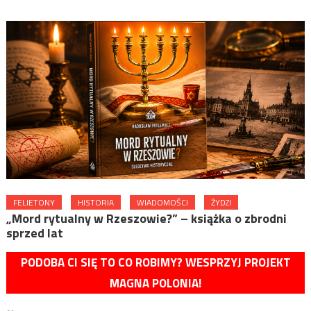
FELIETONY
HISTORIA
WIADOMOŚCI
ŻYDZI
„Mord rytualny w Rzeszowie?” – książka o zbrodni
sprzed lat
PODOBA CI SIĘ TO CO ROBIMY? WESPRZYJ PROJEKT
MAGNA POLONIA!