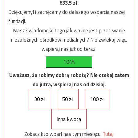
633,5
zł.
Dziękujemy! i zachęcamy do dalszego wsparcia naszej
fundacji.
Masz świadomość tego jak ważne jest przetrwanie
niezależnych ośrodków medialnych? Nie zwlekaj więc,
wspieraj nas już od teraz.
104%
Uważasz, że robimy dobrą robotę? Nie czekaj zatem
do jutra, wspieraj nas od dzisiaj.
30 zł
50 zł
100 zł
Inna kwota
Zobacz kto wparł nas tym miesiącu:
Tutaj