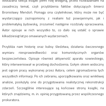
Wskazana sekcja książki pełni rolę wstępną, przed rozważaniami na
zasadniczy temat, czyli przybliżenia faktów dotyczących śmierci
Bronisławy Mendoń. Pomaga ona czytelnikowi, który może nie być
wystarczająco zaznajomiony z realiami tuż powojennymi, jak i
problematyką żydowską, zrozumieć następne rozdziały opracowania.
Autor opisuje w nich wszystko to, co dało się ustalić o sprawie
kilkadziesiąt lat po omawianych wydarzeniach.
Przybliża nam historię oraz kulisy śledztwa, działania ówczesnego
wymiaru niesprawiedliwości oraz komunistycznych organów
bezpieczeństwa. Opisuje również aktywność aparatu sowieckiego,
który interweniował w przebieg dochodzenia. Gołym okiem widoczny
jest ogrom pracy wykonanej przez Autora, celem zgromadzenia tych
wszystkich informacji. Po ich zebraniu, uporządkowaniu oraz wnikliwej
analizie, posłużyły one do przygotowania realistycznej rekonstrukcji
zdarzeń. Szczególnie interesujące są końcowe strony książki, na
których znajdziemy, m. in. opinię przygotowaną przez współczesnego
prokuratora.