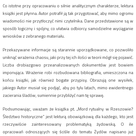
Co istotne przy opracowaniu o silnie analitycznym charakterze, lektura
książki jest płynna. Autor potrafił ją tak przygotować, aby mimo ogromu
wiadomości nie przytłoczyć nimi czytelnika. Dane przedstawione są w
sposób logiczny i spójny, co ułatwia odbiorcy samodzielne wyciąganie
wniosków z zebranego materiału.
Przekazywane informacje są starannie uporządkowane, co pozwoliło
uniknąć wrażenia chaosu, jaki przy tej ich ilości w teorii mógł się pojawić.
Liczba drobiazgowo przeanalizowanych dokumentów jest bowiem
imponująca. Wrażenie robi rozbudowana bibliografia, umieszczona na
końcu książki, jak również bogate przypisy. Obrazują one wysiłek,
jakiego Autor musiał się podjąć, aby po tylu latach, mimo ewidentnego
zacierania śladów, sumiennie przybliżyć nam tę sprawę.
Podsumowując, uważam że książka pt. „Mord rytualny w Rzeszowie?
Śledztwo historyczne” jest lekturą obowiązkową dla każdego, kto jest
rzeczywiście zainteresowany problematyką żydowską. O ile
opracowań odnoszących się ściśle do tematu Żydów napisano już