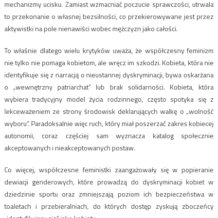
mechanizmy ucisku. Zamiast wzmacniać poczucie sprawczości, utrwala
to przekonanie o własnej bezsilności, co przekierowywane jest przez
aktywistki na pole nienawiści wobec mężczyzn jako całości.
To właśnie dlatego wielu krytyków uważa, że współczesny feminizm
nie tylko nie pomaga kobietom, ale wręcz im szkodzi. Kobieta, która nie
identyfikuje się z narracją o nieustannej dyskryminacji, bywa oskarżana
o „wewnętrzny patriarchat” lub brak solidarności. Kobieta, która
wybiera tradycyjny model życia rodzinnego, często spotyka się z
lekceważeniem ze strony środowisk deklarujących walkę o „wolność
wyboru”. Paradoksalnie więc ruch, który miał poszerzać zakres kobiecej
autonomii, coraz częściej sam wyznacza katalog społecznie
akceptowanych i nieakceptowanych postaw.
Co więcej, współczesne feministki zaangażowały się w popieranie
dewiacji genderowych, które prowadzą do dyskryminacji kobiet w
dziedzinie sportu oraz zmniejszają poziom ich bezpieczeństwa w
toaletach i przebieralniach, do których dostęp zyskują zboczeńcy