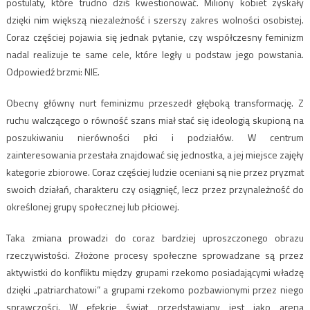
postulaty, które trudno dziś kwestionować. Miliony kobiet zyskały
dzięki nim większą niezależność i szerszy zakres wolności osobistej.
Coraz częściej pojawia się jednak pytanie, czy współczesny feminizm
nadal realizuje te same cele, które legły u podstaw jego powstania.
Odpowiedź brzmi: NIE.
Obecny główny nurt feminizmu przeszedł głęboką transformację. Z
ruchu walczącego o równość szans miał stać się ideologią skupioną na
poszukiwaniu nierówności płci i podziałów. W centrum
zainteresowania przestała znajdować się jednostka, a jej miejsce zajęły
kategorie zbiorowe. Coraz częściej ludzie oceniani są nie przez pryzmat
swoich działań, charakteru czy osiągnięć, lecz przez przynależność do
określonej grupy społecznej lub płciowej.
Taka zmiana prowadzi do coraz bardziej uproszczonego obrazu
rzeczywistości. Złożone procesy społeczne sprowadzane są przez
aktywistki do konfliktu między grupami rzekomo posiadającymi władzę
dzięki „patriarchatowi” a grupami rzekomo pozbawionymi przez niego
sprawczości. W efekcie świat przedstawiany jest jako arena