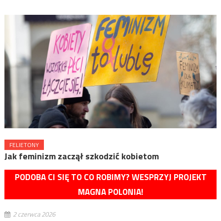
FELIETONY
Jak feminizm zaczął szkodzić kobietom
PODOBA CI SIĘ TO CO ROBIMY? WESPRZYJ PROJEKT
MAGNA POLONIA!
2 czerwca 2026