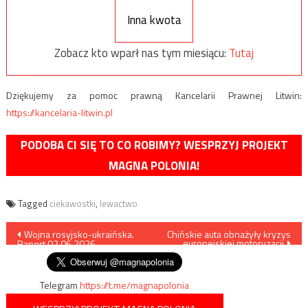
Inna kwota
Zobacz kto wparł nas tym miesiącu:
Tutaj
Dziękujemy za pomoc prawną Kancelarii Prawnej Litwin:
https://kancelaria-litwin.pl
PODOBA CI SIĘ TO CO ROBIMY? WESPRZYJ PROJEKT
MAGNA POLONIA!
Tagged
ciekawostki
,
lewactwo
Nawigacja
Wojna rosyjsko-ukraińska.
Chińskie auta obnażyły kryzys
europejskiej motoryzacji
Raport 02.06.2026
wpisu
Telegram
https://t.me/magnapolonia