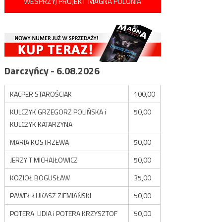
WESPRZYJ PROJEKT MAGNA POLONIA
Darczyńcy - 6.08.2026
KACPER STAROŚCIAK
100,00
KULCZYK GRZEGORZ POLIŃSKA i
50,00
KULCZYK KATARZYNA
MARIA KOSTRZEWA
50,00
JERZY T MICHAJŁOWICZ
50,00
KOZIOŁ BOGUSŁAW
35,00
PAWEŁ ŁUKASZ ZIEMIAŃSKI
50,00
POTERA LIDIA i POTERA KRZYSZTOF
50,00