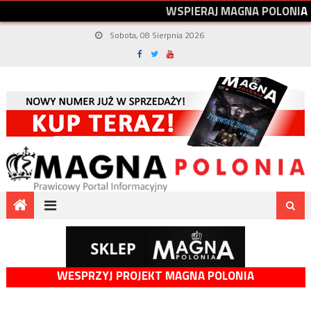
W
S
P
I
E
R
A
J
M
A
G
N
A
P
O
L
O
N
I
A
Sobota, 08 Sierpnia 2026
WESPRZYJ PROJEKT MAGNA POLONIA