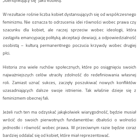
„identyfikujący się” jako kobiety.
W rezultacie rośnie liczba kobiet dystansujących się od współczesnego
feminizmu. Nie oznacza to odrzucenia idei równości wobec prawa czy
szacunku dla kobiet, ale raczej sprzeciw wobec ideologii, która
zastąpiła emancypację polityką akceptacji dewiacji, a odpowiedzialność
osobistą – kulturą permanentnego poczucia krzywdy wobec drugiej
płci.
Historia zna wiele ruchów społecznych, które po osiągnięciu swoich
najważniejszych celów utraciły zdolność do redefiniowania własnej
roli. Zamiast uznać sukces, zaczęły poszukiwać nowych konfliktów
uzasadniających dalsze swoje istnienie. Tak właśnie dzieje się z
feminizmem obecnej fali.
Jeżeli ruch ten ma odzyskać jakąkolwiek wiarygodność, będzie musiał
wrócić do swoich pierwotnych fundamentów: dbałości o wolności
jednostki i równość wobec prawa. W przeciwnym razie będzie coraz
bardziej oddalać się od kobiet, które miał reprezentować.