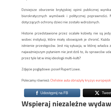
Dzisiejsze oburzenie brytyjskiej opinii publicznej wyn
biurokratycznych wymówek i politycznej poprawności. 
dotyczących ochrony dzieci nie zostało wdrożonych.
Historie przedstawione przez ocalałe kobiety nie są je
wobec instytucji, które miały obowiązek je chronić. Każd
istnienie przestępców. Jest nią sytuacja, w której władza
najważniejszym pytaniem nie jest dziś to, ilu sprawców uda
przez tyle lat w imię ideologii multi-kulti?
Zdjęcie poglądowe: poseł Rupert Lowe.
Polecamy również:
Chińskie auta obnażyły kryzys europejski
Udostępnij na FB
Twee
Wspieraj niezależne wydaw