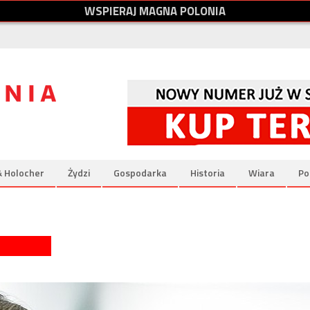
W
S
P
I
E
R
A
J
M
A
G
N
A
P
O
L
O
N
I
A
& Holocher
Żydzi
Gospodarka
Historia
Wiara
Po