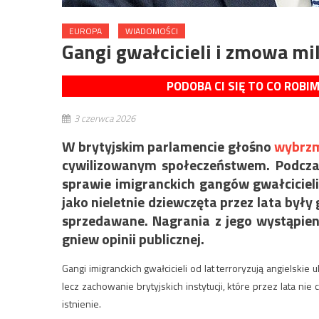
EUROPA
WIADOMOŚCI
Gangi gwałcicieli i zmowa mi
PODOBA CI SIĘ TO CO ROBI
3 czerwca 2026
W brytyjskim parlamencie głośno
wybrzm
cywilizowanym społeczeństwem. Podczas
sprawie imigranckich gangów gwałcicieli,
jako nieletnie dziewczęta przez lata był
sprzedawane. Nagrania z jego wystąpieni
gniew opinii publicznej.
Gangi imigranckich gwałcicieli od lat terroryzują angielski
lecz zachowanie brytyjskich instytucji, które przez lata ni
istnienie.