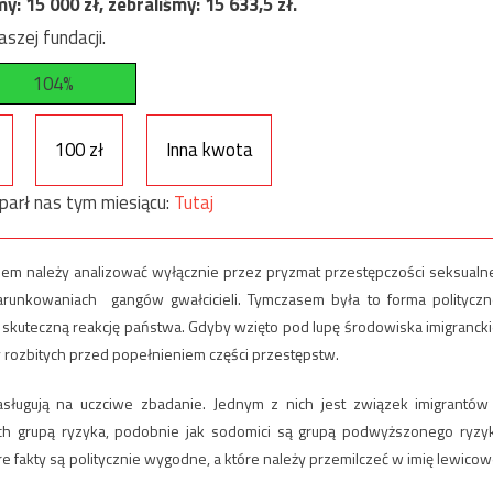
my:
15 000
zł, zebraliśmy:
15 633,5
zł.
szej fundacji.
104%
100 zł
Inna kwota
parł nas tym miesiącu:
Tutaj
oblem należy analizować wyłącznie przez pryzmat przestępczości seksualne
arunkowaniach gangów gwałcicieli. Tymczasem była to forma polityczn
i skuteczną reakcję państwa. Gdyby wzięto pod lupę środowiska imigrancki
rozbitych przed popełnieniem części przestępstw.
ugują na uczciwe zbadanie. Jednym z nich jest związek imigrantów
ich grupą ryzyka, podobnie jak sodomici są grupą podwyższonego ryzy
 fakty są politycznie wygodne, a które należy przemilczeć w imię lewicow