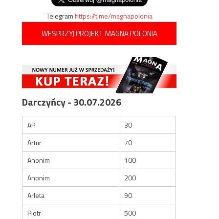
Telegram
https://t.me/magnapolonia
WESPRZYJ PROJEKT MAGNA POLONIA
Darczyńcy - 30.07.2026
AP
30
Artur
70
Anonim
100
Anonim
200
Arleta
90
Piotr
500