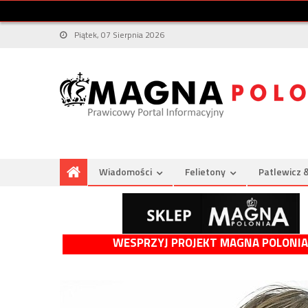
Piątek, 07 Sierpnia 2026
Wiadomości
Felietony
Patlewicz 
WESPRZYJ PROJEKT MAGNA POLONIA