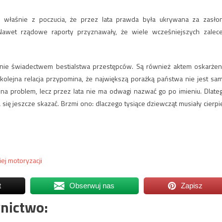
ika właśnie z poczucia, że przez lata prawda była ukrywana za zasło
Nawet rządowe raporty przyznawały, że wiele wcześniejszych zalec
dynie świadectwem bestialstwa przestępców. Są również aktem oskarżen
a kolejna relacja przypomina, że największą porażką państwa nie jest sa
 zna problem, lecz przez lata nie ma odwagi nazwać go po imieniu. Dlate
 się jeszcze skazać. Brzmi ono: dlaczego tysiące dziewcząt musiały cierpi
ej motoryzacji
t
Obserwuj nas
Zapisz
nictwo: