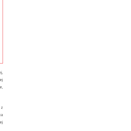
j,
ej
e,
 z
ka
ej