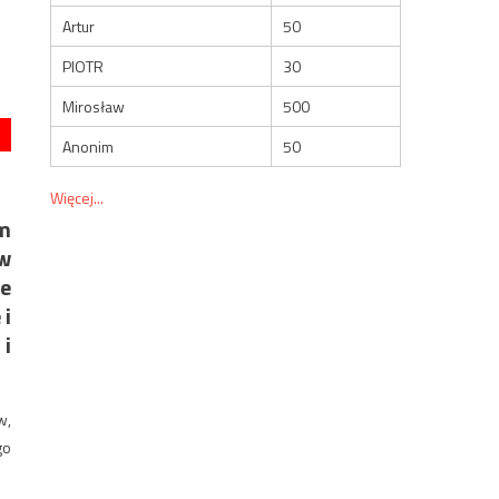
Artur
50
PIOTR
30
Mirosław
500
Anonim
50
Więcej...
ym
 w
re
 i
 i
w,
go