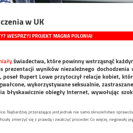
lczenia w UK
MY? WESPRZYJ PROJEKT MAGNA POLONIA!
iały
świadectwa, które powinny wstrząsnąć każd
 prezentacji wyników niezależnego dochodzenia
 poseł Rupert Lowe przytoczył relacje kobiet, któ
y gwałcone, wykorzystywane seksualnie, zastraszane
a błyskawicznie obiegły Internet, wywołując szok
e ulice. Najbardziej przerażające jest jednak nie samo okrucieństwo sprawcó
e chciały zmierzyć się z prawdą i zwalczyć proceder. Co więcej, negowały je