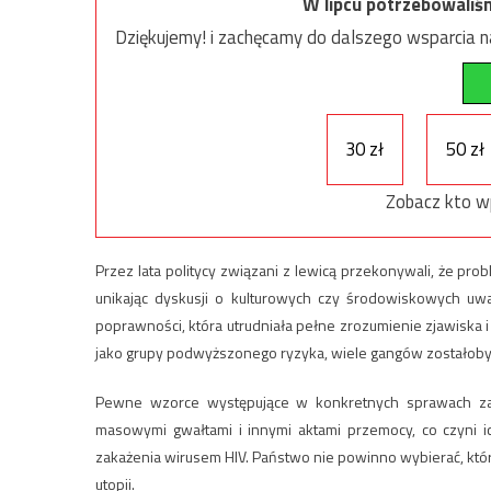
W lipcu potrzebowaliś
Dziękujemy! i zachęcamy do dalszego wsparcia na
30 zł
50 zł
Zobacz kto w
Przez lata politycy związani z lewicą przekonywali, że pr
unikając dyskusji o kulturowych czy środowiskowych uw
poprawności, która utrudniała pełne zrozumienie zjawiska 
jako grupy podwyższonego ryzyka, wiele gangów zostałoby 
Pewne wzorce występujące w konkretnych sprawach zasł
masowymi gwałtami i innymi aktami przemocy, co czyni 
zakażenia wirusem HIV. Państwo nie powinno wybierać, które
utopii.