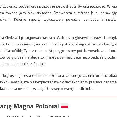
pracownicy socjalni oraz politycy ignorowali sygnały ostrzegawcze. W wie
 traktowano jako niewiarygodne. Dziewczęta określano jako „sprawiają
karni. Kolejne raporty wykazywały poważne zaniedbania instytuc
ia śledztw i postępowań karnych. W licznych głośnych sprawach, międ
h dominowali mężczyźni pochodzenia pakistańskiego. Przez lata każdy, k
m lub islamofobię. Tymczasem audyt przygotowany pod kierownictwem Loui
w były przez instytucje „omijane”, a zamiast rzetelnego badania proble
o utrudnienia działań policji.
bec brytyjskiego establishmentu. Ochrona własnego wizerunku oraz oba
dników ważniejsze niż bezpieczeństwo dzieci i kobiet. W praktyce oznacza
wiano same sobie, w imię fałszywej tolerancji i multi-kulti.
ację Magna Polonia!