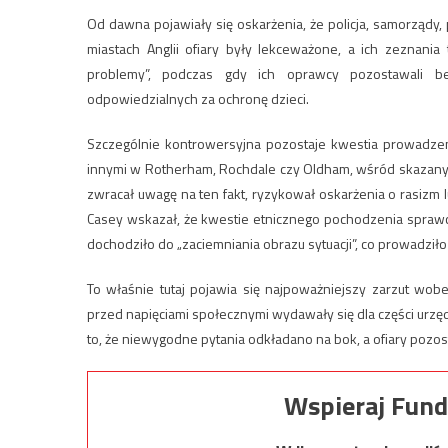
Od dawna pojawiały się oskarżenia, że policja, samorządy, 
miastach Anglii ofiary były lekceważone, a ich zeznania
problemy”, podczas gdy ich oprawcy pozostawali bez
odpowiedzialnych za ochronę dzieci.
Szczególnie kontrowersyjna pozostaje kwestia prowadzen
innymi w Rotherham, Rochdale czy Oldham, wśród skazanyc
zwracał uwagę na ten fakt, ryzykował oskarżenia o rasiz
Casey wskazał, że kwestie etnicznego pochodzenia sprawcó
dochodziło do „zaciemniania obrazu sytuacji”, co prowadziło d
To właśnie tutaj pojawia się najpoważniejszy zarzut wo
przed napięciami społecznymi wydawały się dla części urzę
to, że niewygodne pytania odkładano na bok, a ofiary pozosta
Wspieraj Fund