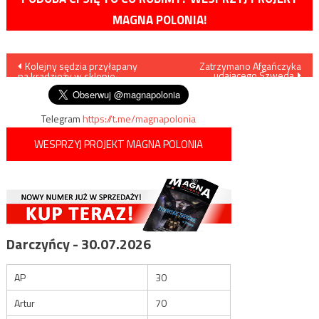
MAGNA POLONIA!
Nawigacja
Kolejny sędzia przyłapany
Zatrzymano Afgańczyka
udającego Szweda
na kradzieży w sklepie
wpisu
Telegram
https://t.me/magnapolonia
WESPRZYJ PROJEKT MAGNA POLONIA
Darczyńcy - 30.07.2026
AP
30
Artur
70