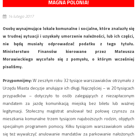
MAGNA POLONIA!
14 lutego 2017
Osoby wynajmujące lokale komunalne i socjalne, które znalazły się
w trudnej sytuacji i uzyskały umorzenie należności, lub ich części,
nie będą musiały odprowadzać podatku z tego tytułu.
Ministerstwo Finansów kierowane przez Mateusza
Morawieckiego wycofało się z pomysłu, o którym wcześniej
pisaliśmy.
Przypomnijmy:
W zeszłym roku 32 tysiące warszawiaków otrzymało z
Urzędu Miasta decyzje anulujące ich długi. Najczęściej – w 20 tysiącach
przypadków – dotyczyło to osób zalegających z niezapłaconym
mandatem za jazdę komunikacją miejską bez biletu lub ważnej
legitymacji. Stołeczny magistrat anulował też połowę czynszu za
mieszkania komunalne trzem tysiącom najuboższych rodzin, objętych
specjalnym programem pomocy. Kilku tysiącom warszawiakom udało
się też wywalczyć anulowanie mandatów za parkowanie nałożonych