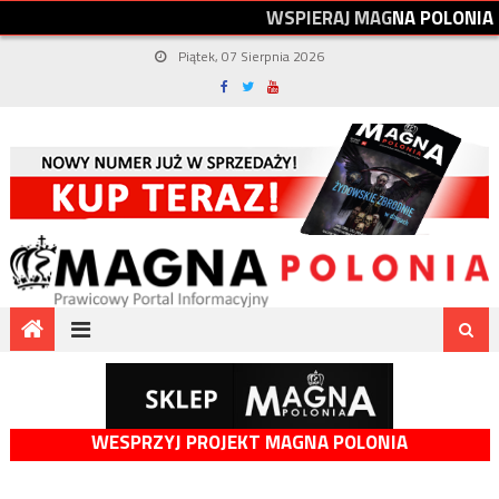
W
S
P
I
E
R
A
J
M
A
G
N
A
P
O
L
O
N
I
A
Piątek, 07 Sierpnia 2026
WESPRZYJ PROJEKT MAGNA POLONIA