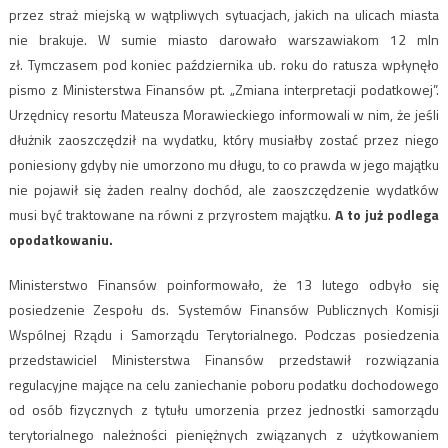
przez straż miejską w wątpliwych sytuacjach, jakich na ulicach miasta
nie brakuje. W sumie miasto darowało warszawiakom 12 mln
zł. Tymczasem pod koniec października ub. roku do ratusza wpłynęło
pismo z Ministerstwa Finansów pt. „Zmiana interpretacji podatkowej”.
Urzędnicy resortu Mateusza Morawieckiego informowali w nim, że jeśli
dłużnik zaoszczędził na wydatku, który musiałby zostać przez niego
poniesiony gdyby nie umorzono mu długu, to co prawda w jego majątku
nie pojawił się żaden realny dochód, ale zaoszczędzenie wydatków
musi być traktowane na równi z przyrostem majątku.
A to już podlega
opodatkowaniu.
Ministerstwo Finansów poinformowało, że 13 lutego odbyło się
posiedzenie Zespołu ds. Systemów Finansów Publicznych Komisji
Wspólnej Rządu i Samorządu Terytorialnego. Podczas posiedzenia
przedstawiciel Ministerstwa Finansów przedstawił rozwiązania
regulacyjne mające na celu zaniechanie poboru podatku dochodowego
od osób fizycznych z tytułu umorzenia przez jednostki samorządu
terytorialnego należności pieniężnych związanych z użytkowaniem