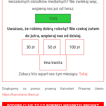
niezależnych ośrodków medialnych? Nie zwlekaj więc,
wspieraj nas już od teraz.
104%
Uważasz, że robimy dobrą robotę? Nie czekaj zatem
do jutra, wspieraj nas od dzisiaj.
30 zł
50 zł
100 zł
Inna kwota
Zobacz kto wparł nas tym miesiącu:
Tutaj
Dziękujemy za pomoc prawną Kancelarii Prawnej Litwin:
https://kancelaria-litwin.pl
PODOBA CI SIĘ TO CO ROBIMY? WESPRZYJ PROJEKT