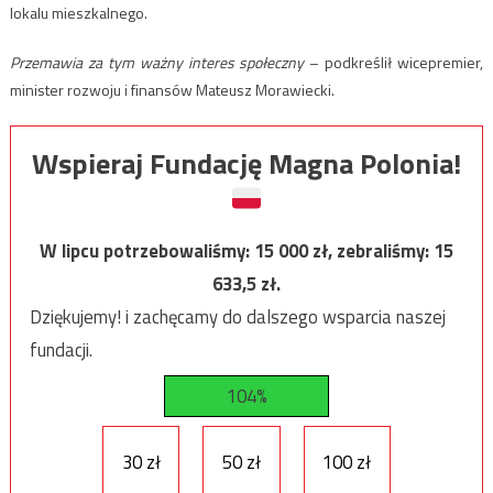
lokalu mieszkalnego.
Przemawia za tym ważny interes społeczny
– podkreślił wicepremier,
minister rozwoju i finansów Mateusz Morawiecki.
Wspieraj Fundację Magna Polonia!
W lipcu potrzebowaliśmy:
15 000
zł, zebraliśmy:
15
633,5
zł.
Dziękujemy! i zachęcamy do dalszego wsparcia naszej
fundacji.
104%
30 zł
50 zł
100 zł