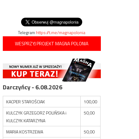
podatku od umorzonego
wpisu
że nienawidzę PiS-u.
długu
Nienawidzę tych ludzi. Robi mi
się niedobrze, kiedy patrzę na
ich paskudne gęby”
Telegram
https://t.me/magnapolonia
WESPRZYJ PROJEKT MAGNA POLONIA
Darczyńcy - 6.08.2026
KACPER STAROŚCIAK
100,00
KULCZYK GRZEGORZ POLIŃSKA i
50,00
KULCZYK KATARZYNA
MARIA KOSTRZEWA
50,00