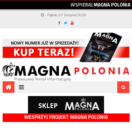
W
S
P
I
E
R
A
J
M
A
G
N
A
P
O
L
O
N
I
A
Piątek, 07 Sierpnia 2026
WESPRZYJ PROJEKT MAGNA POLONIA