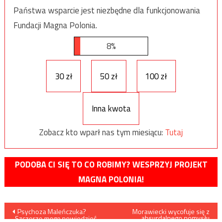
Państwa wsparcie jest niezbędne dla funkcjonowania
Fundacji Magna Polonia.
8%
30 zł
50 zł
100 zł
Inna kwota
Zobacz kto wparł nas tym miesiącu:
Tutaj
PODOBA CI SIĘ TO CO ROBIMY? WESPRZYJ PROJEKT
MAGNA POLONIA!
Nawigacja
Psychoza Maleńczuka?
Morawiecki wycofuje się z
absurdalnego pomysłu
„Szczerze mogę powiedzieć,