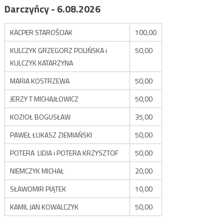
Darczyńcy - 6.08.2026
KACPER STAROŚCIAK
100,00
KULCZYK GRZEGORZ POLIŃSKA i
50,00
KULCZYK KATARZYNA
MARIA KOSTRZEWA
50,00
JERZY T MICHAJŁOWICZ
50,00
KOZIOŁ BOGUSŁAW
35,00
PAWEŁ ŁUKASZ ZIEMIAŃSKI
50,00
POTERA LIDIA i POTERA KRZYSZTOF
50,00
NIEMCZYK MICHAŁ
20,00
SŁAWOMIR PIĄTEK
10,00
KAMIL JAN KOWALCZYK
50,00