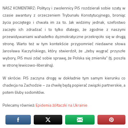
NASZ KOMENTARZ: Politycy i zwolennicy PiS rozdzierali sobie szaty w
czasie awantury z orzeczeniem Trybunału Konstytucyjnego, broniąc
życia poczętego i chwała im za to. Jak widzimy jednak, szefostwo
zaczęło ich zdradzać i to tylko dlatego, że zgodnie z naszymi
przewidywaniami wahadełko dyzmokratyczne przekręciło się w drugą
stronę. Warto też w tym kontekście przypomnieć niedawne słowa
Jarosława Kaczyńskiego, który stwierdził, że „żeby wygrać przyszłe
wybory, PiS musi zdać sobie sprawę, że Polska się zmieniła” (tj. poszła
w stronę lewicowo-liberalną).
W skrócie: PiS zaczyna drogę w dokładnie tym samym kierunku co
chadecja na Zachodzie – za chwilę będą popierać związki partnerskie, a
potem śluby sodomitów.
Polecamy również:
Epidemia żółtaczki na Ukrainie