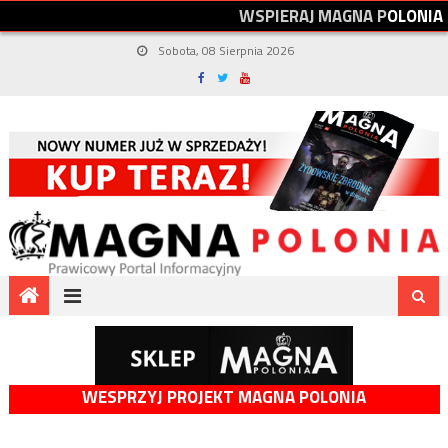
W
S
P
I
E
R
A
J
M
A
G
N
A
P
O
L
O
N
I
A
Sobota, 08 Sierpnia 2026
WESPRZYJ PROJEKT MAGNA POLONIA