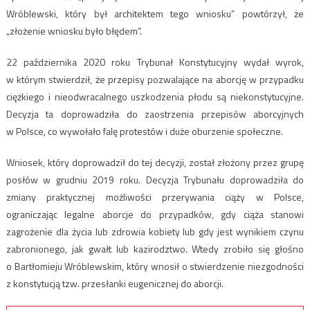
Wróblewski, który był architektem tego wniosku” powtórzył, że
„złożenie wniosku było błędem”.
22 października 2020 roku Trybunał Konstytucyjny wydał wyrok,
w którym stwierdził, że przepisy pozwalające na aborcję w przypadku
ciężkiego i nieodwracalnego uszkodzenia płodu są niekonstytucyjne.
Decyzja ta doprowadziła do zaostrzenia przepisów aborcyjnych
w Polsce, co wywołało falę protestów i duże oburzenie społeczne.
Wniosek, który doprowadził do tej decyzji, został złożony przez grupę
posłów w grudniu 2019 roku. Decyzja Trybunału doprowadziła do
zmiany praktycznej możliwości przerywania ciąży w Polsce,
ograniczając legalne aborcje do przypadków, gdy ciąża stanowi
zagrożenie dla życia lub zdrowia kobiety lub gdy jest wynikiem czynu
zabronionego, jak gwałt lub kazirodztwo. Wtedy zrobiło się głośno
o Bartłomieju Wróblewskim, który wnosił o stwierdzenie niezgodności
z konstytucją tzw. przesłanki eugenicznej do aborcji.