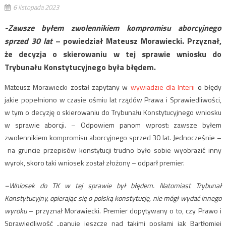
6 listopada 2023
-Zawsze byłem zwolennikiem kompromisu aborcyjnego
sprzed 30 lat
– powiedział Mateusz Morawiecki. Przyznał,
że decyzja o skierowaniu w tej sprawie wniosku do
Trybunału Konstytucyjnego była błędem.
Mateusz Morawiecki został zapytany w
wywiadzie dla Interii
o błędy
jakie popełniono w czasie ośmiu lat rządów Prawa i Sprawiedliwości,
w tym o decyzję o skierowaniu do Trybunału Konstytucyjnego wniosku
w sprawie aborcji. – Odpowiem panom wprost: zawsze byłem
zwolennikiem kompromisu aborcyjnego sprzed 30 lat. Jednocześnie –
na gruncie przepisów konstytucji trudno było sobie wyobrazić inny
wyrok, skoro taki wniosek został złożony – odparł premier.
–Wniosek do TK w tej sprawie był błędem. Natomiast Trybunał
Konstytucyjny, opierając się o polską konstytucję, nie mógł wydać innego
wyroku
– przyznał Morawiecki. Premier dopytywany o to, czy Prawo i
Sprawiedliwość „panuje jeszcze nad takimi posłami jak Bartłomiej