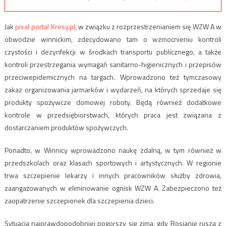
Jak
pisał portal Kresy.pl
, w związku z rozprzestrzenianiem się WZW A w
obwodzie winnickim, zdecydowano tam o wzmocnieniu kontroli
czystości i dezynfekcji w środkach transportu publicznego, a także
kontroli przestrzegania wymagań sanitarno-higienicznych i przepisów
przeciwepidemicznych na targach. Wprowadzono też tymczasowy
zakaz organizowania jarmarków i wydarzeń, na których sprzedaje się
produkty spożywcze domowej roboty. Będą również dodatkowe
kontrole w przedsiębiorstwach, których praca jest związana z
dostarczaniem produktów spożywczych.
Ponadto, w Winnicy wprowadzono naukę zdalną, w tym również w
przedszkolach oraz klasach sportowych i artystycznych. W regionie
trwa szczepienie lekarzy i innych pracowników służby zdrowia,
zaangażowanych w eliminowanie ognisk WZW A. Zabezpieczono też
zaopatrzenie szczepionek dla szczepienia dzieci.
Sytuacja najprawdopodobniej pogorszy się zimą, gdy Rosjanie ruszą z