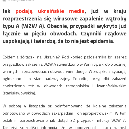
Jak
podają ukraińskie media
, już w kraju
rozprzestrzenia się wirusowe zapalenie wątroby
typu A (WZW A). Obecnie, przypadki wykryto już
łącznie w pięciu obwodach. Czynniki rządowe
uspokajają i twierdzą, że to nie jest epidemia.
Epidemia żółtaczki na Ukrainie? Pod koniec października br. szereg
przypadków zakażenia WZW A stwierdzono w Winnicy, a krotko później
w innych miejscowościach obwodu winnickiego. W związku z sytuacją,
ogłoszono tam stan nadzwyczajny. Ponadto, przypadki zakażeń
stwierdzono też w obwodach tarnopolskim i iwanofrakiwskim
(stanisławowskim).
W sobotę 4 listopada br. poinformowano, że kolejne zakażenia
odnotowano w obwodach zakarpackim i dniepropietrowskim. W tym
ostatnim zarejestrowano jak dotąd 32 przypadki infekcji WZW A.
Tamtejsi specjaliści informują, że w poprzednich latach wzrost