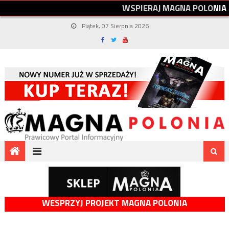
W
S
P
I
E
R
A
J
M
A
G
N
A
P
O
L
O
N
I
A
Piątek, 07 Sierpnia 2026
WESPRZYJ PROJEKT MAGNA POLONIA