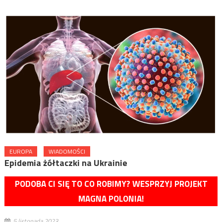
EUROPA
WIADOMOŚCI
Epidemia żółtaczki na Ukrainie
PODOBA CI SIĘ TO CO ROBIMY? WESPRZYJ PROJEKT
MAGNA POLONIA!
5 listopada 2023