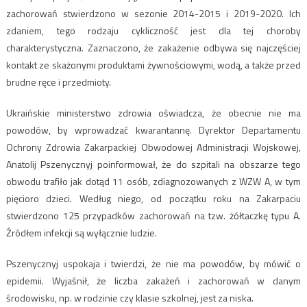
zachorowań stwierdzono w sezonie 2014-2015 i 2019-2020. Ich
zdaniem, tego rodzaju cykliczność jest dla tej choroby
charakterystyczna. Zaznaczono, że zakażenie odbywa się najczęściej
kontakt ze skażonymi produktami żywnościowymi, wodą, a także przed
brudne ręce i przedmioty.
Ukraińskie ministerstwo zdrowia oświadcza, że obecnie nie ma
powodów, by wprowadzać kwarantannę. Dyrektor Departamentu
Ochrony Zdrowia Zakarpackiej Obwodowej Administracji Wojskowej,
Anatolij Pszenycznyj poinformował, że do szpitali na obszarze tego
obwodu trafiło jak dotąd 11 osób, zdiagnozowanych z WZW A, w tym
pięcioro dzieci. Według niego, od początku roku na Zakarpaciu
stwierdzono 125 przypadków zachorowań na tzw. żółtaczkę typu A.
Źródłem infekcji są wyłącznie ludzie.
Pszenycznyj uspokaja i twierdzi, że nie ma powodów, by mówić o
epidemii. Wyjaśnił, że liczba zakażeń i zachorowań w danym
środowisku, np. w rodzinie czy klasie szkolnej, jest za niska.