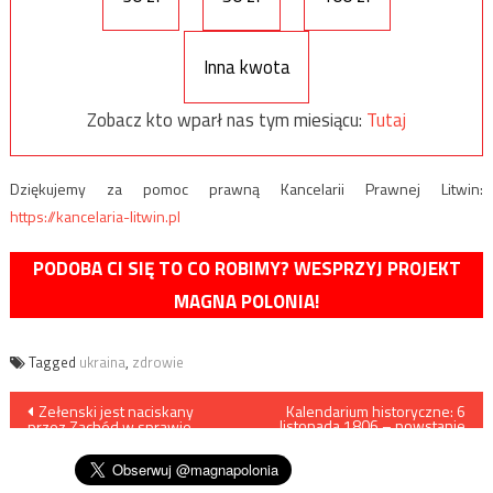
Inna kwota
Zobacz kto wparł nas tym miesiącu:
Tutaj
Dziękujemy za pomoc prawną Kancelarii Prawnej Litwin:
https://kancelaria-litwin.pl
PODOBA CI SIĘ TO CO ROBIMY? WESPRZYJ PROJEKT
MAGNA POLONIA!
Tagged
ukraina
,
zdrowie
Nawigacja
Zełenski jest naciskany
Kalendarium historyczne: 6
listopada 1806 – powstanie
przez Zachód w sprawie
wielkopolskie
wpisu
rozmów pokojowych?