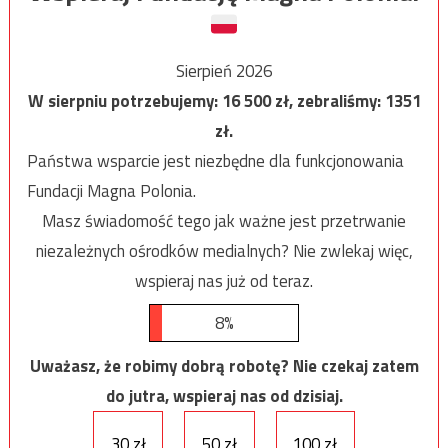
Sierpień 2026
W sierpniu potrzebujemy:
16 500
zł, zebraliśmy:
1351
zł.
Państwa wsparcie jest niezbędne dla funkcjonowania
Fundacji Magna Polonia.
Masz świadomość tego jak ważne jest przetrwanie
niezależnych ośrodków medialnych? Nie zwlekaj więc,
wspieraj nas już od teraz.
8%
Uważasz, że robimy dobrą robotę? Nie czekaj zatem
do jutra, wspieraj nas od dzisiaj.
30 zł
50 zł
100 zł