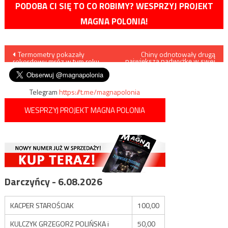
PODOBA CI SIĘ TO CO ROBIMY? WESPRZYJ PROJEKT
MAGNA POLONIA!
Nawigacja
Termometry pokazały
Chiny odnotowały drugą
największą nadwyżkę w swej
rekordowy mróz w tym roku
historii
wpisu
Telegram
https://t.me/magnapolonia
WESPRZYJ PROJEKT MAGNA POLONIA
Darczyńcy - 6.08.2026
KACPER STAROŚCIAK
100,00
KULCZYK GRZEGORZ POLIŃSKA i
50,00