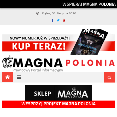
W
S
P
I
E
R
A
J
M
A
G
N
A
P
O
L
O
N
I
A
Piątek, 07 Sierpnia 2026
WESPRZYJ PROJEKT MAGNA POLONIA