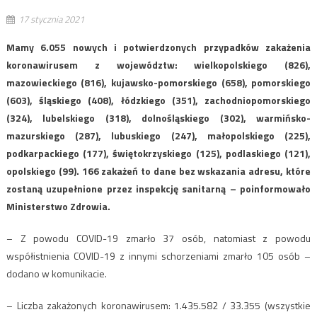
17 stycznia 2021
Mamy 6.055 nowych i potwierdzonych przypadków zakażenia
koronawirusem z województw: wielkopolskiego (826),
mazowieckiego (816), kujawsko-pomorskiego (658), pomorskiego
(603), śląskiego (408), łódzkiego (351), zachodniopomorskiego
(324), lubelskiego (318), dolnośląskiego (302), warmińsko-
mazurskiego (287), lubuskiego (247), małopolskiego (225),
podkarpackiego (177), świętokrzyskiego (125), podlaskiego (121),
opolskiego (99). 166 zakażeń to dane bez wskazania adresu, które
zostaną uzupełnione przez inspekcję sanitarną – poinformowało
Ministerstwo Zdrowia.
– Z powodu COVID-19 zmarło 37 osób, natomiast z powodu
współistnienia COVID-19 z innymi schorzeniami zmarło 105 osób –
dodano w komunikacie.
– Liczba zakażonych koronawirusem: 1.435.582 / 33.355 (wszystkie