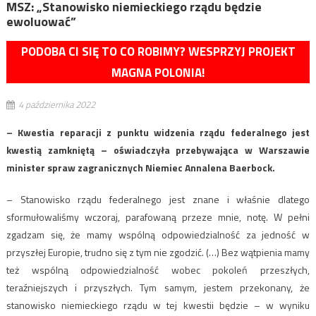
MSZ: „Stanowisko niemieckiego rządu będzie
ewoluować”
PODOBA CI SIĘ TO CO ROBIMY? WESPRZYJ PROJEKT
MAGNA POLONIA!
4 października 2022
– Kwestia reparacji z punktu widzenia rządu federalnego jest
kwestią zamkniętą – oświadczyła przebywająca w Warszawie
minister spraw zagranicznych Niemiec Annalena Baerbock.
– Stanowisko rządu federalnego jest znane i właśnie dlatego
sformułowaliśmy wczoraj, parafowaną przeze mnie, notę. W pełni
zgadzam się, że mamy wspólną odpowiedzialność za jedność w
przyszłej Europie, trudno się z tym nie zgodzić. (…) Bez wątpienia mamy
też wspólną odpowiedzialność wobec pokoleń przeszłych,
teraźniejszych i przyszłych. Tym samym, jestem przekonany, że
stanowisko niemieckiego rządu w tej kwestii będzie – w wyniku