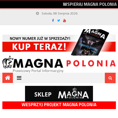
W
S
P
I
E
R
A
J
M
A
G
N
A
P
O
L
O
N
I
A
Sobota, 08 Sierpnia 2026
WESPRZYJ PROJEKT MAGNA POLONIA