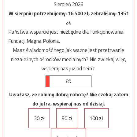
Sierpień 2026
W sierpniu potrzebujemy:
16 500
zł, zebraliśmy:
1351
zł.
Państwa wsparcie jest niezbędne dla funkcjonowania
Fundacji Magna Polonia.
Masz świadomość tego jak ważne jest przetrwanie
niezależnych ośrodków medialnych? Nie zwlekaj więc,
wspieraj nas już od teraz.
8%
Uważasz, że robimy dobrą robotę? Nie czekaj zatem
do jutra, wspieraj nas od dzisiaj.
30 zł
50 zł
100 zł