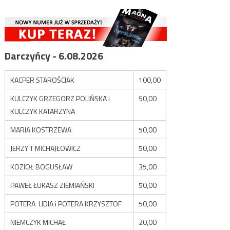
Darczyńcy - 6.08.2026
KACPER STAROŚCIAK
100,00
KULCZYK GRZEGORZ POLIŃSKA i
50,00
KULCZYK KATARZYNA
MARIA KOSTRZEWA
50,00
JERZY T MICHAJŁOWICZ
50,00
KOZIOŁ BOGUSŁAW
35,00
PAWEŁ ŁUKASZ ZIEMIAŃSKI
50,00
POTERA LIDIA i POTERA KRZYSZTOF
50,00
NIEMCZYK MICHAŁ
20,00