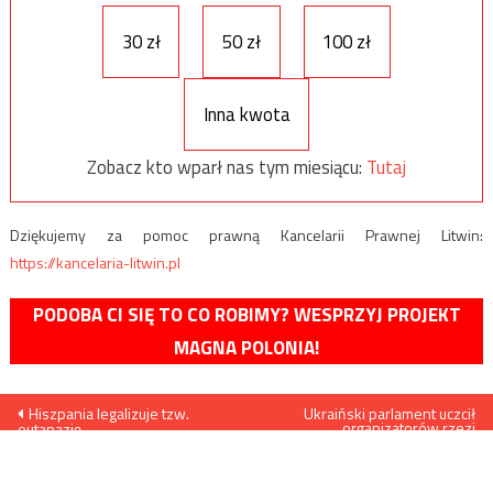
30 zł
50 zł
100 zł
Inna kwota
Zobacz kto wparł nas tym miesiącu:
Tutaj
Dziękujemy za pomoc prawną Kancelarii Prawnej Litwin:
https://kancelaria-litwin.pl
PODOBA CI SIĘ TO CO ROBIMY? WESPRZYJ PROJEKT
MAGNA POLONIA!
Nawigacja
Hiszpania legalizuje tzw.
Ukraiński parlament uczcił
organizatorów rzezi
eutanazję
wołyńskiej
wpisu