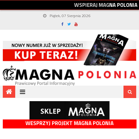
W
S
P
I
E
R
A
J
M
A
G
N
A
P
O
L
O
N
I
A
Piątek, 07 Sierpnia 2026
WESPRZYJ PROJEKT MAGNA POLONIA