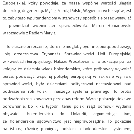
Europejskiej, który powoduje, że nasze wspólne wartości ulegają
destrukcji, degeneracji. Myślę, że rolą Polski, Węgier i innych krajów jest
to, żeby tego typu tendencjom w stanowczy sposób się przeciwstawiać
– powiedział wiceminister sprawiedliwości Marcin Romanowski
w rozmowie z Radiem Maryja.
– To słuszne orzeczenie, które nie mogłoby być inne, biorąc pod uwagę
linię orzecznictwa Trybunału Sprawiedliwości Unii Europejskiej
w kwestiach Europejskiego Nakazu Aresztowania. To pokazuje po raz
kolejny, że działania władz holenderskich, które próbowały wywołać
burze, podważyć wspólną politykę europejską w zakresie wymiaru
sprawiedliwości, były działaniami politycznymi nastawionymi nad
podważenie roli Polski i naszego systemu prawnego. To próba
podważenia realizowanych przez nas reform. Wyrok pokazuje ciekawe
porównanie, bo kilka tygodni temu polski rząd odmówił wydania
obywateli holenderskich do Holandii, argumentując tym,
że holenderskie sądownictwo jest niepraworządne. To pokazuje
na istotną różnicę pomiędzy polskim a holenderskim systemem,