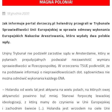
MAGNA POLONIA!
18 grudnia 2020
Jak informuje portal dorzeczy.pl holendrzy przegrali w Trybunale
Sprawiedliwości Unii Europejskiej w sprawie odmowy wykonania
Europejskich Nakazów Aresztowania, które wydały dwa polskie
sądy.
Unijny Trybunał nie podzielił zarzutów sądu w Amsterdamie, który w
pytaniach prejudycjalnych podważał niezawisłość wymiaru
sprawiedliwości w Rzeczpospolitej. W orzeczeniu TSUE podkreślił, że
na podstawie informacji o nieprawidłowościach dot. sądownictwa nie
można odmówić wykonania każdego ENA.
– Holandia od wielu lat jest aktywna na wielu polach, na których owej
aktywności powinno być mniej. Stanowi forpocztę lewackiej
ideologizacji, z którą mamy do czynienia w Unii Europejskiej
i zachodnim świecie (…). Holandia jest wrzodem na ciele Unii