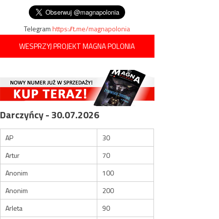
Telegram
https://t.me/magnapolonia
WESPRZYJ PROJEKT MAGNA POLONIA
Darczyńcy - 30.07.2026
AP
30
Artur
70
Anonim
100
Anonim
200
Arleta
90