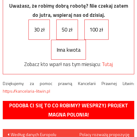
Uważasz, że robimy dobrą robotę? Nie czekaj zatem
do jutra, wspieraj nas od dzisiaj.
30 zł
50 zł
100 zł
Inna kwota
Zobacz kto wparł nas tym miesiącu:
Tutaj
Dziękujemy za pomoc prawną Kancelarii Prawnej Litwin:
https://kancelaria-litwin.pl
PODOBA CI SIĘ TO CO ROBIMY? WESPRZYJ PROJEKT
MAGNA POLONIA!
Nawigacja
Według danych Europolu
Polacy rozważą propozycję