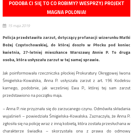
PODOBA CI SIĘ TO CO ROBIMY? WESPRZYJ PROJEKT
MAGNA POLONIA!
15 maja 2019
Policja przedstawiła zarzut, dotyczący profanacji wizerunku Matki
Bożej Częstochowskiej, do której doszło w Płocku pod koniec
kwietnia, 27-letniej mieszkance Warszawy Annie P. To druga
osoba, która usłyszała zarzut w tej samej sprawie.
Jak poinformowała rzeczniczka płockiej Prokuratury Okręgowej Iwona
Śmigielska-Kowalska, Anna P. usłyszała zarzut z art. 196 Kodeksu
karnego, podobnie, jak wcześniej Ewa P., której tej sam zarzut
przedstawiono na początku maja.
– Anna P. nie przyznała się do zarzucanego czynu. Odmówiła składania
wyjaśnień – powiedziała Śmigielska-Kowalska. Zaznaczyła, że Anna P.
zgłosiła się na policję wraz z inną kobietą, która została przesłuchana w
charakterze świadka – skorzystała ona z prawa do odmowy