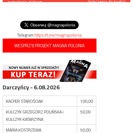
dołączenia do koalicji
zagrożenie atakiem
rządowej na Litwie
wpisu
terrorystycznym ze strony
lewicy jest pięciokrotnie
większe niż ze strony skrajnej
prawicy
Telegram
https://t.me/magnapolonia
WESPRZYJ PROJEKT MAGNA POLONIA
Darczyńcy - 6.08.2026
KACPER STAROŚCIAK
100,00
KULCZYK GRZEGORZ POLIŃSKA i
50,00
KULCZYK KATARZYNA
MARIA KOSTRZEWA
50,00