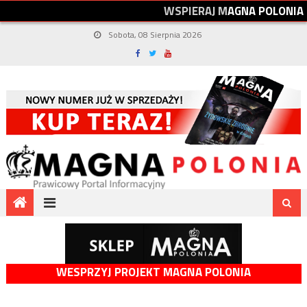
W
S
P
I
E
R
A
J
M
A
G
N
A
P
O
L
O
N
I
A
Sobota, 08 Sierpnia 2026
WESPRZYJ PROJEKT MAGNA POLONIA