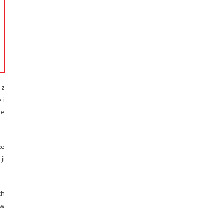
 z
 i
ie
że
ji
ch
 w