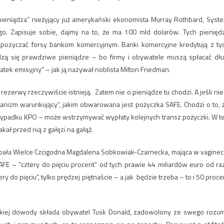
ia pieniądza” nieżyjący już amerykański ekonomista Murray Rothbard, Syst
o. Zapisuje sobie, dajmy na to, że ma 100 mld dolarów. Tych pienięd
i napozyczać forsy bankom komercyjnym. Banki komercyjne kredytują z ty
dzą się prawdziwe pieniądze – bo firmy i obywatele muszą spłacać dłu
atek emisyjny” – jak ją nazywał noblista Milton Friedman.
rezerwy rzeczywiście istnieją. Zatem nie o pieniądze tu chodzi. A jeśli nie
hanizm warunkujący”, jakim obwarowana jest pożyczka SAFE. Chodzi o to, 
rzypadku KPO – może wstrzymywać wypłaty kolejnych transz pożyczki. W t
ł przed nią z gałęzi na gałąź.
apała Wielce Czcigodna Magdalena Sobkowiak-Czarnecka, mająca w vaginec
E – “cztery do pięciu procent” od tych prawie 44 miliardów euro od ra
y do pięciu”, tylko prędzej piętnaście – a jak będzie trzeba – to i 50 proce
i, jakiej dowody składa obywatel Tusk Donald, zadowolony ze swego rozu