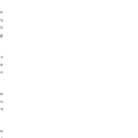
em
zy
ch
gi
 o
że
en
ie
zu
nt
mu