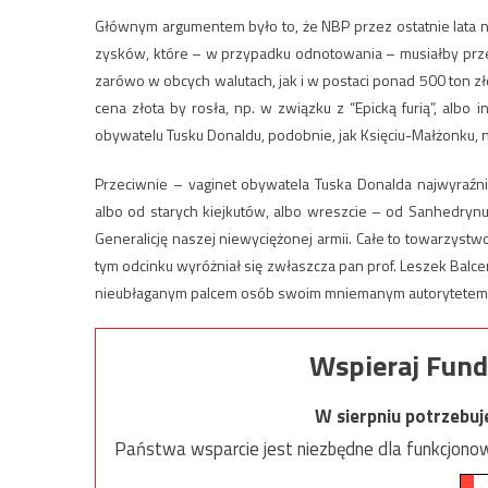
Głównym argumentem było to, że NBP przez ostatnie lata n
zysków, które – w przypadku odnotowania – musiałby przek
zarówo w obcych walutach, jak i w postaci ponad 500 ton zł
cena złota by rosła, np. w związku z “Epicką furią”, albo
obywatelu Tusku Donaldu, podobnie, jak Księciu-Małżonku, 
Przeciwnie – vaginet obywatela Tuska Donalda najwyraźni
albo od starych kiejkutów, albo wreszcie – od Sanhedrynu
Generalicję naszej niewyciężonej armii. Całe to towarzystw
tym odcinku wyróżniał się zwłaszcza pan prof. Leszek Balce
nieubłaganym palcem osób swoim mniemanym autorytetem
Wspieraj Fund
W sierpniu potrzebu
Państwa wsparcie jest niezbędne dla funkcjonow