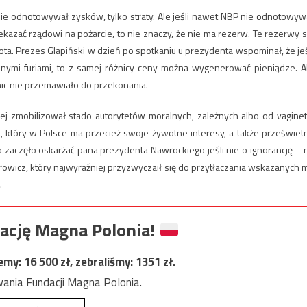
ie odnotowywał zysków, tylko straty. Ale jeśli nawet NBP nie odnotowyw
azać rządowi na pożarcie, to nie znaczy, że nie ma rezerw. Te rezerwy s
ota. Prezes Glapiński w dzień po spotkaniu u prezydenta wspominał, że jeś
 innymi furiami, to z samej różnicy ceny można wygenerować pieniądze. A
nic nie przemawiało do przekonania.
ej zmobilizował stado autorytetów moralnych, zależnych albo od vaginet
, który w Polsce ma przecież swoje żywotne interesy, a także przeświet
o zaczęło oskarżać pana prezydenta Nawrockiego jeśli nie o ignorancję – 
rowicz, który najwyraźniej przyzwyczaił się do przytłaczania wskazanych 
.
ację Magna Polonia!
jemy:
16 500
zł, zebraliśmy:
1351
zł.
ania Fundacji Magna Polonia.