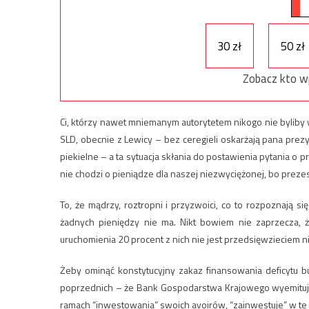
30 zł
50 zł
Zobacz kto w
Ci, którzy nawet mniemanym autorytetem nikogo nie byliby w
SLD, obecnie z Lewicy – bez ceregieli oskarżają pana prez
piekielne – a ta sytuacja skłania do postawienia pytania o pr
nie chodzi o pieniądze dla naszej niezwyciężonej, bo prez
To, że mądrzy, roztropni i przyzwoici, co to rozpoznają s
żadnych pieniędzy nie ma. Nikt bowiem nie zaprzecza, 
uruchomienia 20 procent z nich nie jest przedsięwzieciem
Żeby ominąć konstytucyjny zakaz finansowania deficytu b
poprzednich – że Bank Gospodarstwa Krajowego wyemituje 
ramach “inwestowania” swoich avoirów, “zainwestuje” w te obl