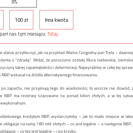
8%
100 zł
Inna kwota
parł nas tym miesiącu:
Tutaj
 stanie przytłoczyć, jak na przykład Wielce Czcigodny pan Trela – dawniej
ydenta o “zdradę”. Widać, że poruszone zostały Moce niebieskie, ziemskie
zyczyny takiej zapamiętałości i determinacji. Najwyraźniej w całej tej spraw
es NBP wskazał na źródła alternatywnego finansowania.
ię po zapachu, nie przyjmują tego do wiadomości, to jeszcze nie dowód, 
że NBP ma rezerwy szacowane na ponad bilion złotych, a w tej sytuac
 niewykonalnym.
udżetowego kredytem NBP, wystarczyłoby – jak to miało miejsce w lata
obligacje na sumę 180 mld złotych – co jest legalne – a następnie NBP,
igacje – co też jest legalne – i po krzyku.