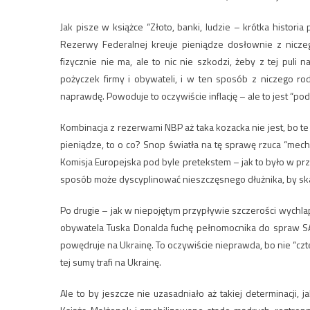
Jak pisze w książce “Złoto, banki, ludzie – krótka histor
Rezerwy Federalnej kreuje pieniądze dosłownie z niczeg
fizycznie nie ma, ale to nic nie szkodzi, żeby z tej pul
pożyczek firmy i obywateli, i w ten sposób z niczego ro
naprawdę. Powoduje to oczywiście inflację – ale to jest “pod
Kombinacja z rezerwami NBP aż taka kozacka nie jest, bo te 
pieniądze, to o co? Snop światła na tę sprawę rzuca “mec
Komisja Europejska pod byle pretekstem – jak to było w p
sposób może dyscyplinować nieszczęsnego dłużnika, by skaka
Po drugie – jak w niepojętym przypływie szczerości wychl
obywatela Tuska Donalda fuchę pełnomocnika do spraw SAF
powędruje na Ukrainę. To oczywiście nieprawda, bo nie “czter
tej sumy trafi na Ukrainę.
Ale to by jeszcze nie uzasadniało aż takiej determinacj