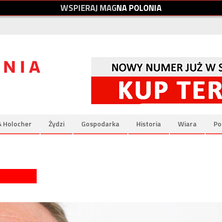
W
S
P
I
E
R
A
J
M
A
G
N
A
P
O
L
O
N
I
A
& Holocher
Żydzi
Gospodarka
Historia
Wiara
Po