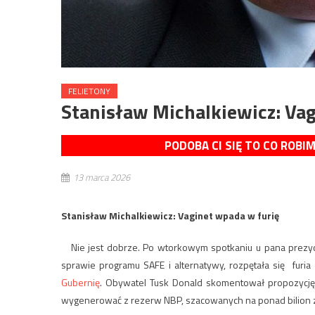
FELIETONY
Stanisław Michalkiewicz: Va
PODOBA CI SIĘ TO CO ROBI
13 marca 2026
Stanisław Michalkiewicz: Vaginet wpada w furię
Nie jest dobrze. Po wtorkowym spotkaniu u pana prezy
sprawie programu SAFE i alternatywy, rozpętała się furia 
Gubernię
. Obywatel Tusk Donald skomentował propozycję,
wygenerować z rezerw NBP, szacowanych na ponad bilion zł