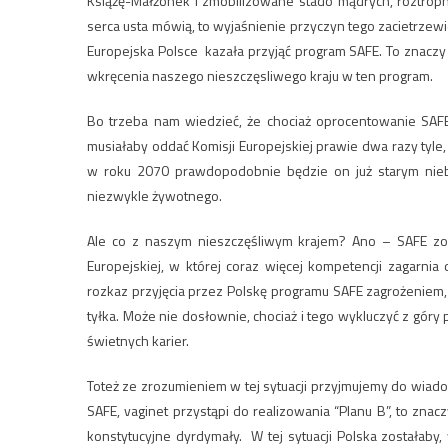
Książę-Małżonek i zmobilizowane stado mądrych, roztropny
serca usta mówią, to wyjaśnienie przyczyn tego zacietrzewie
Europejska Polsce kazała przyjąć program SAFE. To znaczy
wkręcenia naszego nieszczęsliwego kraju w ten program.
Bo trzeba nam wiedzieć, że chociaż oprocentowanie SAFE 
musiałaby oddać Komisji Europejskiej prawie dwa razy tyle,
w roku 2070 prawdopodobnie będzie on już starym nieb
niezwykle żywotnego.
Ale co z naszym nieszczęśliwym krajem? Ano – SAFE zost
Europejskiej, w której coraz więcej kompetencji zagarnia 
rozkaz przyjęcia przez Polskę programu SAFE zagrożeniem
tyłka. Może nie dosłownie, chociaż i tego wykluczyć z gór
świetnych karier.
Toteż ze zrozumieniem w tej sytuacji przyjmujemy do wiad
SAFE, vaginet przystąpi do realizowania “Planu B”, to znac
konstytucyjne dyrdymały. W tej sytuacji Polska zostałaby