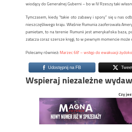
wiodący do Generalnej Guberni – bo w IV Rzeszy taki włas
Tymczasem, kiedy “takie oto zabawy i spory” się u nas odb
nieszczęśliwego kraju. Właśnie Rumunia zaoferowała Ameryk
pamietam, to na terenie Rumunii jest amerykańska baza, p
zatacza coraz szersze kręgi, to w pewnym momencie może obj
Polecamy również:
Marzec 68′ – wstęp do ewakuacji żydok
Udostępnij na FB
Twee
Wspieraj niezależne wydaw
Czy jes