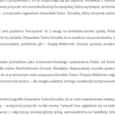
ch i przyzwoitych, co to rozpoznają się po zapachu. Ponieważ z obfitoś
nia przyszło od rzecznika Komisji Europejskiej, który wychlapał, że Komis
 – przykazała vaginetowi obywatela Tuska Donalda, który otrzymał zadan
jest podobno “korzystne”, to z uwagi na wieloletni termin spłaty, Pols
 ile by dostała. Obywatelu Tusku Donaldu to oczywiście nie przeszkadza, 
oszczykiem, podobnie jak i Książę-Małżonek, chociaż sprawia wrażen
ało pomyślane jako instrument trwałego uzależnienia Polski od Komis
dla siebie Reichsfuhrerin Urszula Wodęleje. Najwyraźniej musiała opatrz
, że w przeciwnym razie powyrywa Donaldu Tusku i Księciu-Małżonku nogi
y przecież nie można – ale mogła uzależnić od tego możliwość kontynuowan
omości pogróżki obywatela Tuska Donalda, że w razie zawetowania ustawy
zy – wzięcia tej pożyczki na tak zwany “rympał”, bez oglądania się na żad
, wraz z całą naszą niezwyciężoną armią, wprowadzona na świetlisty szla