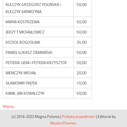
KULCZYK GRZEGORZ POLIŃSKA i
50,00
KULCZYK KATARZYNA
MARIA KOSTRZEWA
50,00
JERZY T MICHAJŁOWICZ
50,00
KOZIOŁ BOGUSŁAW
35,00
PAWEŁ ŁUKASZ ZIEMIAŃSKI
50,00
POTERA LIDIA i POTERA KRZYSZTOF
50,00
NIEMCZYK MICHAŁ
20,00
SŁAWOMIR PIĄTEK
10,00
KAMIL JAN KOWALCZYK
50,00
Więcej...
(c) 2016-2023 Magna Polonia
|
Polityka prywatności
|
Editorial by
MysteryThemes
.