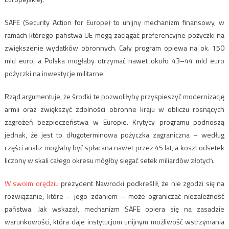
SAFE (Security Action for Europe) to unijny mechanizm finansowy, w
ramach którego państwa UE mogą zaciągać preferencyjne pożyczki na
zwiększenie wydatków obronnych. Cały program opiewa na ok. 150
mld euro, a Polska mogłaby otrzymać nawet około 43–44 mld euro
pożyczki na inwestycje militarne.
Rząd argumentuje, że środki te pozwoliłyby przyspieszyć modernizację
armii oraz zwiększyć zdolności obronne kraju w obliczu rosnących
zagrożeń bezpieczeństwa w Europie. Krytycy programu podnoszą
jednak, że jest to długoterminowa pożyczka zagraniczna – według
części analiz mogłaby być spłacana nawet przez 45 lat, a koszt odsetek
liczony w skali całego okresu mógłby sięgać setek miliardów złotych.
W swoim orędziu
prezydent Nawrocki podkreślił, że nie zgodzi się na
rozwiązanie, które – jego zdaniem – może ograniczać niezależność
państwa. Jak wskazał, mechanizm SAFE opiera się na zasadzie
warunkowości, która daje instytucjom unijnym możliwość wstrzymania