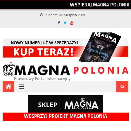
W
S
P
I
E
R
A
J
M
A
G
N
A
P
O
L
O
N
I
A
Sobota, 08 Sierpnia 2026
WESPRZYJ PROJEKT MAGNA POLONIA