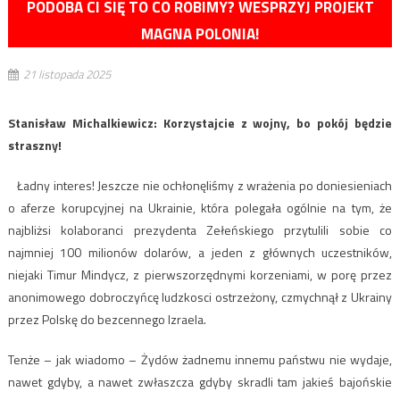
PODOBA CI SIĘ TO CO ROBIMY? WESPRZYJ PROJEKT
MAGNA POLONIA!
21 listopada 2025
Stanisław Michalkiewicz: Korzystajcie z wojny, bo pokój będzie
straszny!
Ładny interes! Jeszcze nie ochłonęliśmy z wrażenia po doniesieniach
o aferze korupcyjnej na Ukrainie, która polegała ogólnie na tym, że
najbliżsi kolaboranci prezydenta Zełeńskiego przytulili sobie co
najmniej 100 milionów dolarów, a jeden z głównych uczestników,
niejaki Timur Mindycz, z pierwszorzędnymi korzeniami, w porę przez
anonimowego dobroczyńcę ludzkosci ostrzeżony, czmychnął z Ukrainy
przez Polskę do bezcennego Izraela.
Tenże – jak wiadomo – Żydów żadnemu innemu państwu nie wydaje,
nawet gdyby, a nawet zwłaszcza gdyby skradli tam jakieś bajońskie