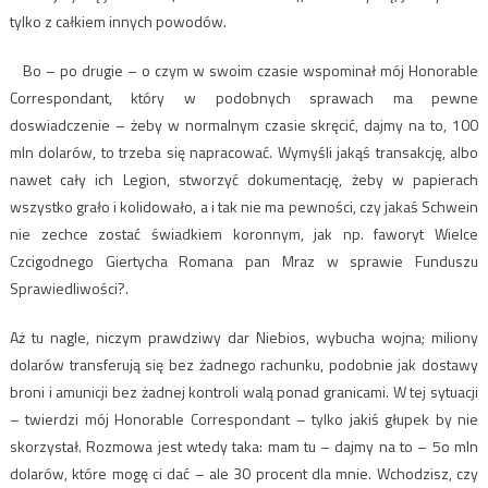
tylko z całkiem innych powodów.
Bo – po drugie – o czym w swoim czasie wspominał mój Honorable
Correspondant, który w podobnych sprawach ma pewne
doswiadczenie – żeby w normalnym czasie skręcić, dajmy na to, 100
mln dolarów, to trzeba się napracować. Wymyśli jakąś transakcję, albo
nawet cały ich Legion, stworzyć dokumentację, żeby w papierach
wszystko grało i kolidowało, a i tak nie ma pewności, czy jakaś Schwein
nie zechce zostać świadkiem koronnym, jak np. faworyt Wielce
Czcigodnego Giertycha Romana pan Mraz w sprawie Funduszu
Sprawiedliwości?.
Aż tu nagle, niczym prawdziwy dar Niebios, wybucha wojna; miliony
dolarów transferują się bez żadnego rachunku, podobnie jak dostawy
broni i amunicji bez żadnej kontroli walą ponad granicami. W tej sytuacji
– twierdzi mój Honorable Correspondant – tylko jakiś głupek by nie
skorzystał. Rozmowa jest wtedy taka: mam tu – dajmy na to – 5o mln
dolarów, które mogę ci dać – ale 30 procent dla mnie. Wchodzisz, czy