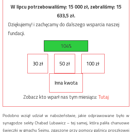
W lipcu potrzebowaliśmy:
15 000
zł, zebraliśmy:
15
633,5
zł.
Dziękujemy! i zachęcamy do dalszego wsparcia naszej
fundacji.
104%
30 zł
50 zł
100 zł
Inna kwota
Zobacz kto wparł nas tym miesiącu:
Tutaj
Podobno wziął udział w nabożeństwie, jakie odprawowane było w
synagodze sekty Chabad Lubawicz – tej samej, która paliła chanuowe
świeczki w gmachu Sejmu, zgaszone przy pomocy gaśnicy proszkowej