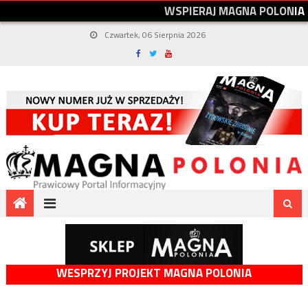
W
S
P
I
E
R
A
J
M
A
G
N
A
P
O
L
O
N
I
A
Czwartek, 06 Sierpnia 2026
WESPRZYJ PROJEKT MAGNA POLONIA