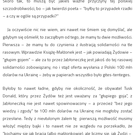
Skoro tak, to muszą być jakieś ważne przyczyny tej polskiej
szczodrobliwości, bo – jak twierdzi poeta – “byłby to przypadek rzadki
– a czy w ogóle są przypadki?”
Ja oczywiście nic nie wiem, ani nawet nie śmiem się domyślać, ale
gdybym się ośmielił, to zacząłbym od tego, że mamy tu dwie możliwości.
Pierwsza – że mamy tu do czynienia z ilustracją solidarności na tle
rasowym. Wprawdzie Książę-Małżonek jest – jak powiadają Żydowie –
“głupim gojem” – ale za to przez Jabłoneczkę jest jakoś do tej rasowej
solidarności zobowiązany, no i stąd oferta wysłania z Polski 100 mln
dolarów na Ukrainę – żeby w papierach wszystko było gites-tenteges.
Byłoby to nawet ładne, gdyby nie okoliczność, że obywatel Tusk
Donald, który przez Żydów też jest uważany za “głupiego goja”, z
Jabłoneczką nie jest nawet spowinowacony – a przecież “bez jego
wiedzy i zgody” te 100 mln dolarów na Ukrainę nie mogłoby zostać
przesłane. Tedy z nieutulonym żalem tę pierwszą możliwość musimy
włożyć między bajki i to nawet nie ze wzgledu na porzekadło, że
“kochajmy się jak bracia (albo małżonkowie), ale liczmy się, jak Żydzi –