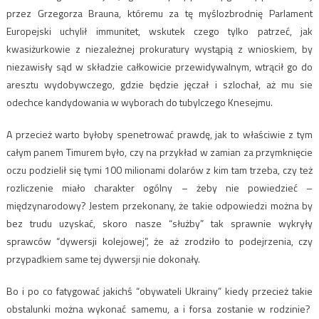
przez Grzegorza Brauna, któremu za tę myślozbrodnię Parlament
Europejski uchylił immunitet, wskutek czego tylko patrzeć, jak
kwasiżurkowie z niezależnej prokuratury wystąpią z wnioskiem, by
niezawisły sąd w składzie całkowicie przewidywalnym, wtrącił go do
aresztu wydobywczego, gdzie będzie jęczał i szlochał, aż mu sie
odechce kandydowania w wyborach do tubylczego Knesejmu.
A przecież warto byłoby spenetrować prawdę, jak to właściwie z tym
całym panem Timurem było, czy na przykład w zamian za przymknięcie
oczu podzielił się tymi 100 milionami dolarów z kim tam trzeba, czy też
rozliczenie miało charakter ogólny – żeby nie powiedzieć –
międzynarodowy? Jestem przekonany, że takie odpowiedzi można by
bez trudu uzyskać, skoro nasze “służby” tak sprawnie wykryły
sprawców “dywersji kolejowej”, że aż zrodziło to podejrzenia, czy
przypadkiem same tej dywersji nie dokonały.
Bo i po co fatygować jakichś “obywateli Ukrainy” kiedy przecież takie
obstalunki można wykonać samemu, a i forsa zostanie w rodzinie?