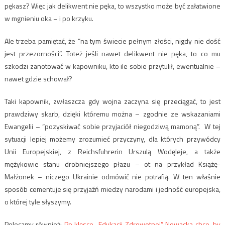
pękasz? Więc jak delikwent nie pęka, to wszystko może być załatwione
w mgnieniu oka – i po krzyku.
Ale trzeba pamiętać, że “na tym świecie pełnym złości, nigdy nie dość
jest przezorności”. Toteż jeśli nawet delikwent nie pęka, to co mu
szkodzi zanotować w kapowniku, kto ile sobie przytulił, ewentualnie –
nawet gdzie schował?
Taki kapownik, zwłaszcza gdy wojna zaczyna się przeciągać, to jest
prawdziwy skarb, dzięki któremu można – zgodnie ze wskazaniami
Ewangelii – “pozyskiwać sobie przyjaciół niegodziwą mamoną”. W tej
sytuacji lepiej możemy zrozumieć przyczyny, dla których przywódcy
Unii Europejskiej, z Reichsfuhrerin Urszulą Wodęleje, a także
mężykowie stanu drobniejszego płazu – ot na przykład Książę-
Małżonek – niczego Ukrainie odmówić nie potrafią. W ten właśnie
sposób cementuje się przyjaźń miedzy narodami i jedność europejska,
o której tyle słyszymy.
Polecamy również:
Po klęsce „Edukacji Zdrowotnej” Nowacka chce, by