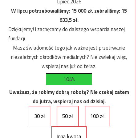
Lipiec 2026
W lipcu potrzebowaliśmy:
15 000
zł, zebraliśmy:
15
633,5
zł.
Dziękujemy! i zachęcamy do dalszego wsparcia naszej
fundacji.
Masz świadomość tego jak ważne jest przetrwanie
niezależnych ośrodków medialnych? Nie zwlekaj więc,
wspieraj nas już od teraz.
104%
Uważasz, że robimy dobrą robotę? Nie czekaj zatem
do jutra, wspieraj nas od dzisiaj.
30 zł
50 zł
100 zł
Inna kwota