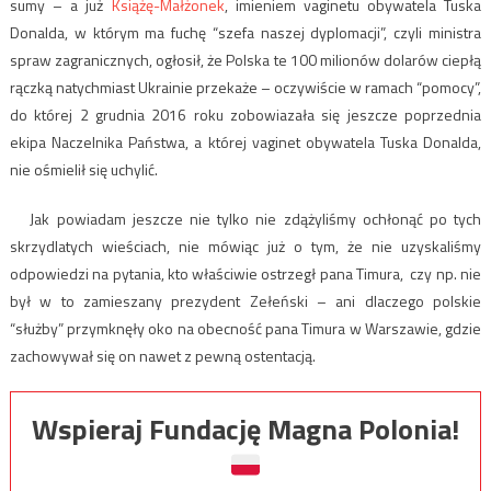
sumy – a już
Książę-Małżonek
, imieniem vaginetu obywatela Tuska
Donalda, w którym ma fuchę “szefa naszej dyplomacji”, czyli ministra
spraw zagranicznych, ogłosił, że Polska te 100 milionów dolarów ciepłą
rączką natychmiast Ukrainie przekaże – oczywiście w ramach “pomocy”,
do której 2 grudnia 2016 roku zobowiazała się jeszcze poprzednia
ekipa Naczelnika Państwa, a której vaginet obywatela Tuska Donalda,
nie ośmielił się uchylić.
Jak powiadam jeszcze nie tylko nie zdążyliśmy ochłonąć po tych
skrzydlatych wieściach, nie mówiąc już o tym, że nie uzyskaliśmy
odpowiedzi na pytania, kto właściwie ostrzegł pana Timura, czy np. nie
był w to zamieszany prezydent Zełeński – ani dlaczego polskie
“służby” przymknęły oko na obecność pana Timura w Warszawie, gdzie
zachowywał się on nawet z pewną ostentacją.
Wspieraj Fundację Magna Polonia!