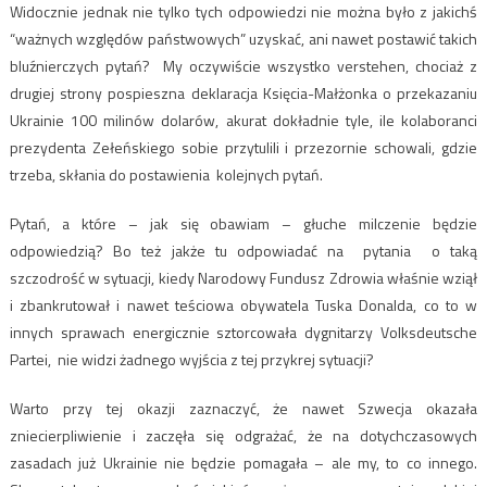
Widocznie jednak nie tylko tych odpowiedzi nie można było z jakichś
“ważnych względów państwowych” uzyskać, ani nawet postawić takich
bluźnierczych pytań? My oczywiście wszystko verstehen, chociaż z
drugiej strony pospieszna deklaracja Księcia-Małżonka o przekazaniu
Ukrainie 100 milinów dolarów, akurat dokładnie tyle, ile kolaboranci
prezydenta Zełeńskiego sobie przytulili i przezornie schowali, gdzie
trzeba, skłania do postawienia kolejnych pytań.
Pytań, a które – jak się obawiam – głuche milczenie będzie
odpowiedzią? Bo też jakże tu odpowiadać na pytania o taką
szczodrość w sytuacji, kiedy Narodowy Fundusz Zdrowia właśnie wziął
i zbankrutował i nawet teściowa obywatela Tuska Donalda, co to w
innych sprawach energicznie sztorcowała dygnitarzy Volksdeutsche
Partei, nie widzi żadnego wyjścia z tej przykrej sytuacji?
Warto przy tej okazji zaznaczyć, że nawet Szwecja okazała
zniecierpliwienie i zaczęła się odgrażać, że na dotychczasowych
zasadach już Ukrainie nie będzie pomagała – ale my, to co innego.