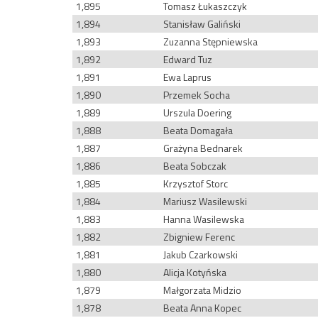
1,895
Tomasz Łukaszczyk
1,894
Stanisław Galiński
1,893
Zuzanna Stępniewska
1,892
Edward Tuz
1,891
Ewa Laprus
1,890
Przemek Socha
1,889
Urszula Doering
1,888
Beata Domagała
1,887
Grażyna Bednarek
1,886
Beata Sobczak
1,885
Krzysztof Storc
1,884
Mariusz Wasilewski
1,883
Hanna Wasilewska
1,882
Zbigniew Ferenc
1,881
Jakub Czarkowski
1,880
Alicja Kotyńska
1,879
Małgorzata Midzio
1,878
Beata Anna Kopec