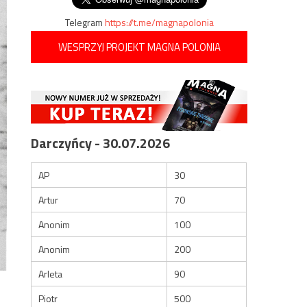
Telegram
https://t.me/magnapolonia
WESPRZYJ PROJEKT MAGNA POLONIA
Darczyńcy - 30.07.2026
AP
30
Artur
70
Anonim
100
Anonim
200
Arleta
90
Piotr
500