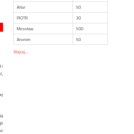
Artur
50
PIOTR
30
Mirosław
500
Anonim
50
Więcej...
 i
ć,
ej
ją
ii
az