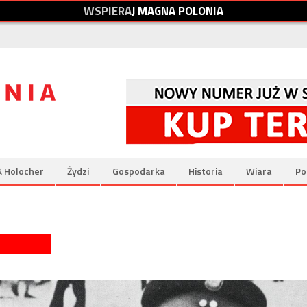
W
S
P
I
E
R
A
J
M
A
G
N
A
P
O
L
O
N
I
A
& Holocher
Żydzi
Gospodarka
Historia
Wiara
Po