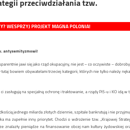
tegii przeciwdziałania tzw.
MY? WESPRZYJ PROJEKT MAGNA POLONIA!
zw. antysemityzmowi!
parentnie jawi się jako rząd okupacyjny, nie jest – co oczywiste – dobrobyt
utaj bowiem obywatelami trzeciej kategorii, których nie tylko należy nęka
ci zasługują na specjalną ochronę i traktowanie, a rządy PiS-u i KO idą w t
kością jednego miliarda złotych dziennie, szpitale bankrutują i nie przyjmu
ka ma zupełnie inny priorytet. Chodzi o wdrożenie tzw. „Krajowej Strateg
e znalazły pieniądze na finansowanie obcej nam kultury żydowskiej or