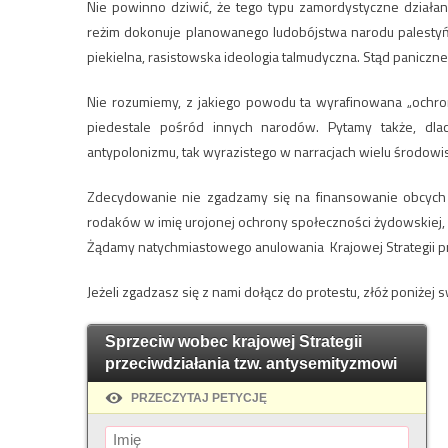
Nie powinno dziwić, że tego typu zamordystyczne działa
reżim dokonuje planowanego ludobójstwa narodu palestyńsk
piekielna, rasistowska ideologia talmudyczna. Stąd paniczn
Nie rozumiemy, z jakiego powodu ta wyrafinowana „ochron
piedestale pośród innych narodów. Pytamy także, dl
antypolonizmu, tak wyrazistego w narracjach wielu środowis
Zdecydowanie nie zgadzamy się na finansowanie obcych
rodaków w imię urojonej ochrony społeczności żydowskiej,
Żądamy natychmiastowego anulowania
Krajowej Strategii 
Jeżeli zgadzasz się z nami dołącz do protestu, złóż poniżej 
Sprzeciw wobec krajowej Strategii
przeciwdziałania tzw. antysemityzmowi
PRZECZYTAJ PETYCJĘ