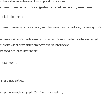
 charakterze antysemickim w polskim prawie.
a danych na temat przestępstw o charakterze antysemickim.
łcania Holokaustu
wie nienawiści oraz antysemityzmowi w radiofonii, telewizji oraz 
 nienawiści oraz antysemityzmowi w prasie i mediach internetowych.
 nienawiści oraz antysemityzmowi w internecie.
 w mediach oraz internecie.
odstawowym.
 jej dziedzictwa
yjnych upamiętniających Żydów oraz Zagładę.