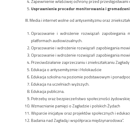
Zapewnienie właściwej ochrony przed przestępstwami o
Usprawnienie procedur monitorowania i gromadzeni
III. Media i internet wolne od antysemityzmu oraz zniekszta
Opracowanie i wdrożenie rozwiązań zapobiegania mo
platformach audiowizualnych.
Opracowanie i wdrożenie rozwiązań zapobiegania mowie
Opracowanie i wdrożenie rozwiązań zapobiegania mowie
Przeciwdziałanie zaprzeczaniu i zniekształcaniu Zagłady
Edukacja o antysemityzmie i Holokauście
Edukacja szkolna na poziomie podstawowym i ponadp
Edukacja na uczelniach wyższych.
Edukacja publiczna.
Potrzeby oraz bezpieczeństwo społeczności żydowskiej i
Wzmacnianie pamięci o Zagładzie i polskich Żydach
Wsparcie inicjatyw oraz projektów społecznych i edukac
Badania nad Zagładą i współpraca międzynarodowa”.