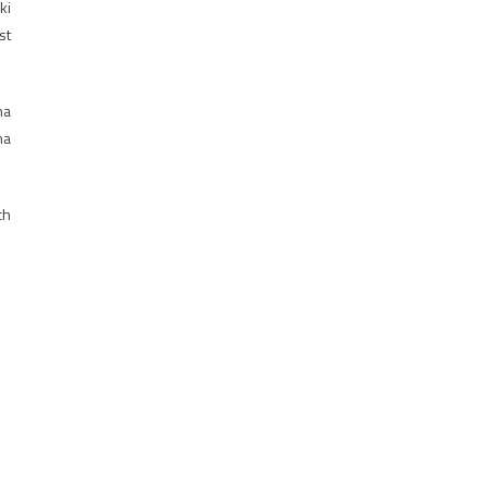
ki
st
na
na
ch