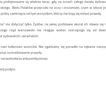
nia podejmowane są właśnie teraz, gdy na oczach całego świata żydows
iego. Wielu Polaków przejrzało na oczy i zrozumiało, czym w istocie je
e próby zamknięcia ust tym wszystkim, którzy nie boją się mówić prawdy.
a” ma dotyczyć tylko Żydów, na jakiej podstawie akurat ich stawia się 
aczego rząd warszawski nie reaguje wobec szerzącego się od daw
k żydowskich i ukraińskich.
 nam kulturowo wzorców. Nie zgadzamy się ponadto na nękanie naszy
 oraz na kneblowanie prawdy.
przeciwdziałania antysemityzmowi.
swój podpis.