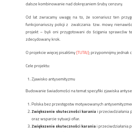
dalsze kombinowanie nad dokręcaniem śruby cenzury.
Od lat zwracamy uwagę na to, że scenariusz ten przy
funkcjonariuszy policji z zwalczania tzw. mowy nienawiśc
projekt – byli oni przygotowani do ścigania sprawców tej
zdecydowany krok.
O projekcie więcej pisaliśmy
[TUTAJ]
; przypomnijmy jednak c
Cele projektu:
Zjawisko antysemityzmu
Budowanie świadomości na temat specyfiki zjawiska antyse
Polska bez przestępstw motywowanych antysemityzm
Zwiększenie skuteczności karania
i przeciwdziałania 
oraz wsparcie sytuacji ofiar.
Zwiększenie skuteczności karania
i przeciwdziałania 