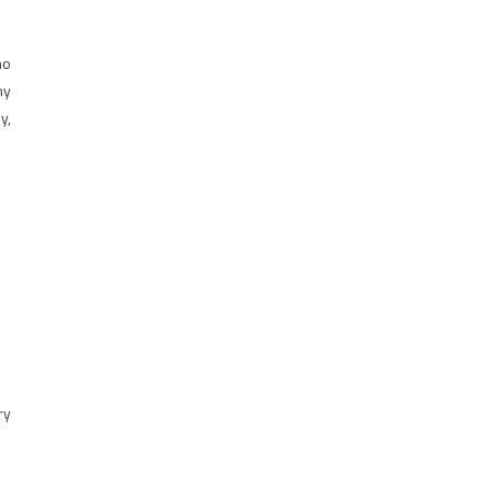
no
ny
y,
ry