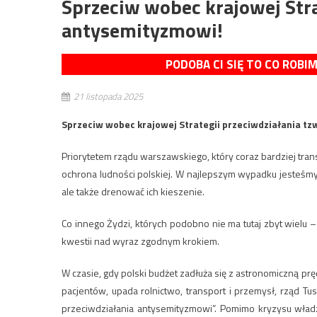
Sprzeciw wobec krajowej Stra
antysemityzmowi!
PODOBA CI SIĘ TO CO ROBI
21 listopada 2025
Sprzeciw wobec krajowej Strategii przeciwdziałania t
Priorytetem rządu warszawskiego, który coraz bardziej trans
ochrona ludności polskiej. W najlepszym wypadku jesteśmy t
ale także drenować ich kieszenie.
Co innego Żydzi, których podobno nie ma tutaj zbyt wielu – 
kwestii nad wyraz zgodnym krokiem.
W czasie, gdy polski budżet zadłuża się z astronomiczną pręd
pacjentów, upada rolnictwo, transport i przemysł, rząd Tus
przeciwdziałania antysemityzmowi”. Pomimo kryzysu władz