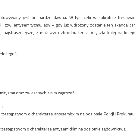
gotowywany jest od bardzo dawna. W tym celu wielokrotnie tresowa
i i tzw. antysemityzmu, aby – gdy już wdrożony zostanie ten skandalicz
 najstraszniejszej z możliwych zbrodni. Teraz przyszła kolej na kolejn
ele tegoż.
mityzmu oraz związanych z nim zagrożeń.
em
przestępstwom o charakterze antysemickim na poziomie Policji i Prokuratu
przestępstwom o charakterze antysemickim na poziomie sądownictwa.