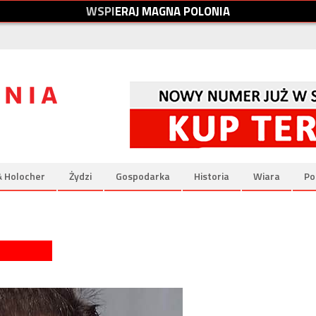
W
S
P
I
E
R
A
J
M
A
G
N
A
P
O
L
O
N
I
A
& Holocher
Żydzi
Gospodarka
Historia
Wiara
Po