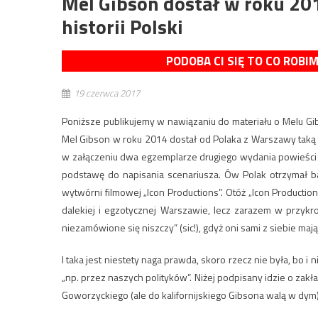
Mel Gibson dostał w roku 201
historii Polski
PODOBA CI SIĘ TO CO ROBI
19 czerwca 2017
Poniższe publikujemy w nawiązaniu do materiału o Melu G
Mel Gibson w roku 2014 dostał od Polaka z Warszawy taką 
w załączeniu dwa egzemplarze drugiego wydania powieści S
podstawę do napisania scenariusza. Ów Polak otrzymał 
wytwórni filmowej „Icon Productions”. Otóż „Icon Producti
dalekiej i egzotycznej Warszawie, lecz zarazem w przykro
niezamówione się niszczy” (sic!), gdyż oni sami z siebie mają
I taka jest niestety naga prawda, skoro rzecz nie była, bo 
„np. przez naszych polityków”. Niżej podpisany idzie o zakł
Goworzyckiego (ale do kalifornijskiego Gibsona walą w dym)