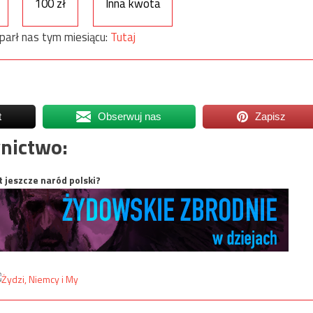
100 zł
Inna kwota
parł nas tym miesiącu:
Tutaj
t
Obserwuj nas
Zapisz
nictwo:
t jeszcze naród polski?