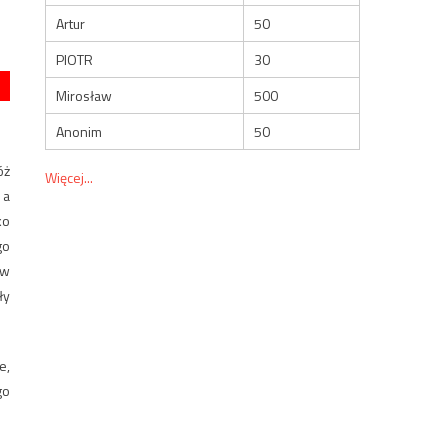
Artur
50
PIOTR
30
Mirosław
500
Anonim
50
óż
Więcej...
 a
ko
go
 w
ły
e,
go