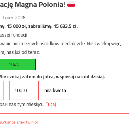
ację Magna Polonia!
Lipiec 2026
my:
15 000
zł, zebraliśmy:
15 633,5
zł.
szej fundacji.
anie niezależnych ośrodków medialnych? Nie zwlekaj więc,
raj nas już od teraz.
104%
e czekaj zatem do jutra, wspieraj nas od dzisiaj.
100 zł
Inna kwota
parł nas tym miesiącu:
Tutaj
s://kancelaria-litwin.pl