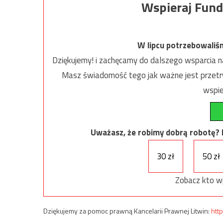
Wspieraj Fund
W lipcu potrzebowaliś
Dziękujemy! i zachęcamy do dalszego wsparcia na
Masz świadomość tego jak ważne jest przetrw
wspie
Uważasz, że robimy dobrą robotę? Ni
30 zł
50 zł
Zobacz kto w
Dziękujemy za pomoc prawną Kancelarii Prawnej Litwin:
http