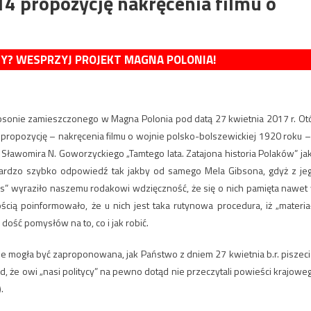
4 propozycję nakręcenia filmu o
MY? WESPRZYJ PROJEKT MAGNA POLONIA!
ibsonie zamieszczonego w Magna Polonia pod datą 27 kwietnia 2017 r. Ot
propozycję – nakręcenia filmu o wojnie polsko-bolszewickiej 1920 roku –
ławomira N. Goworzyckiego „Tamtego lata. Zatajona historia Polaków” ja
bardzo szybko odpowiedź tak jakby od samego Mela Gibsona, gdyż z je
ons” wyraziło naszemu rodakowi wdzięczność, że się o nich pamięta nawet
ścią poinformowało, że u nich jest taka rutynowa procedura, iż „materia
 dość pomysłów na to, co i jak robić.
i nie mogła być zaproponowana, jak Państwo z dniem 27 kwietnia b.r. piszeci
ad, że owi „nasi politycy” na pewno dotąd nie przeczytali powieści krajowe
.