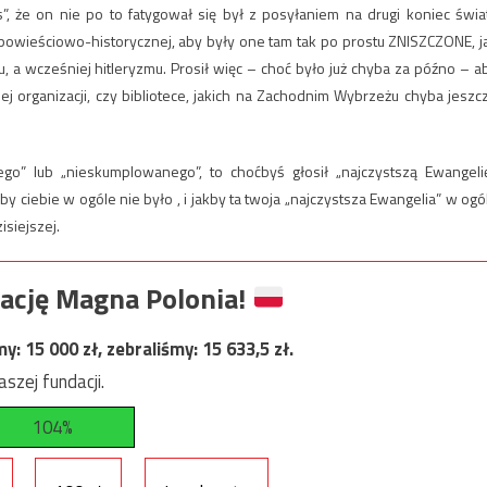
s”, że on nie po to fatygował się był z posyłaniem na drugi koniec świa
 powieściowo-historycznej, aby były one tam tak po prostu ZNISZCZONE, j
, a wcześniej hitleryzmu. Prosił więc – choć było już chyba za późno – a
j organizacji, czy bibliotece, jakich na Zachodnim Wybrzeżu chyba jeszc
go” lub „nieskumplowanego”, to choćbyś głosił „najczystszą Ewangelię
y ciebie w ogóle nie było , i jakby ta twoja „najczystsza Ewangelia” w ogó
isiejszej.
ację Magna Polonia!
my:
15 000
zł, zebraliśmy:
15 633,5
zł.
szej fundacji.
104%