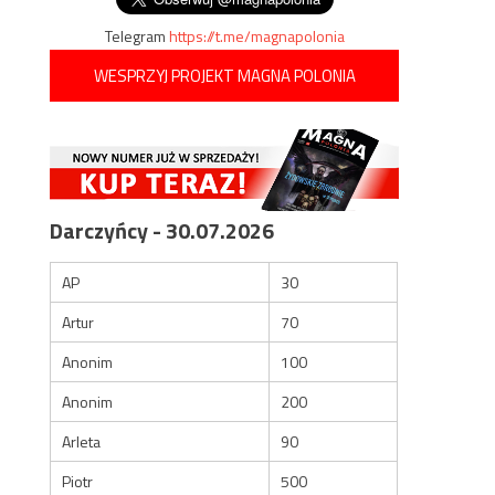
Telegram
https://t.me/magnapolonia
WESPRZYJ PROJEKT MAGNA POLONIA
Darczyńcy - 30.07.2026
AP
30
Artur
70
Anonim
100
Anonim
200
Arleta
90
Piotr
500