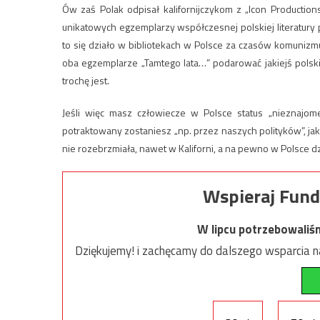
Ów zaś Polak odpisał kalifornijczykom z „Icon Production
unikatowych egzemplarzy współczesnej polskiej literatury
to się działo w bibliotekach w Polsce za czasów komunizmu
oba egzemplarze „Tamtego lata…” podarować jakiejś polskie
trochę jest.
Jeśli więc masz człowiecze w Polsce status „nieznajome
potraktowany zostaniesz „np. przez naszych polityków”, jakb
nie rozebrzmiała, nawet w Kaliforni, a na pewno w Polsce dz
Wspieraj Fund
W lipcu potrzebowaliś
Dziękujemy! i zachęcamy do dalszego wsparcia na