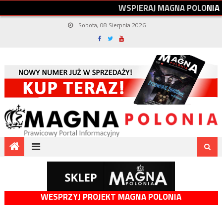
W
S
P
I
E
R
A
J
M
A
G
N
A
P
O
L
O
N
I
A
Sobota, 08 Sierpnia 2026
WESPRZYJ PROJEKT MAGNA POLONIA