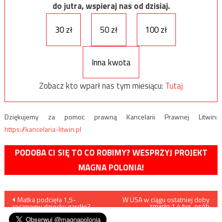
do jutra, wspieraj nas od dzisiaj.
30 zł
50 zł
100 zł
Inna kwota
Zobacz kto wparł nas tym miesiącu:
Tutaj
Dziękujemy za pomoc prawną Kancelarii Prawnej Litwin:
https://kancelaria-litwin.pl
PODOBA CI SIĘ TO CO ROBIMY? WESPRZYJ PROJEKT
MAGNA POLONIA!
Nawigacja
Matka podcięła 1,5-
W USA w ciągu ostatniej doby
zmarło 1,4 tys. osób
rocznemu dziecku gardło?
zarażonych koronawirusem
wpisu