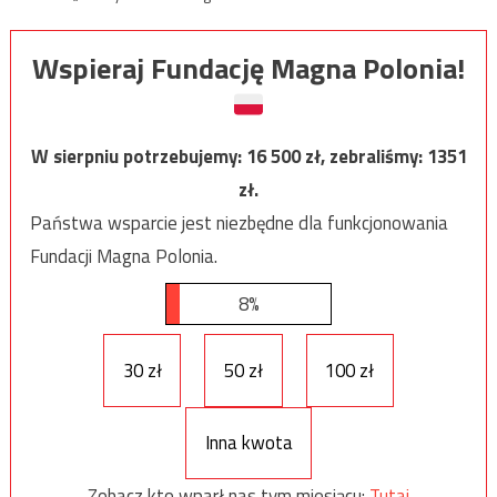
Wspieraj Fundację Magna Polonia!
W sierpniu potrzebujemy:
16 500
zł, zebraliśmy:
1351
zł.
Państwa wsparcie jest niezbędne dla funkcjonowania
Fundacji Magna Polonia.
8%
30 zł
50 zł
100 zł
Inna kwota
Zobacz kto wparł nas tym miesiącu:
Tutaj