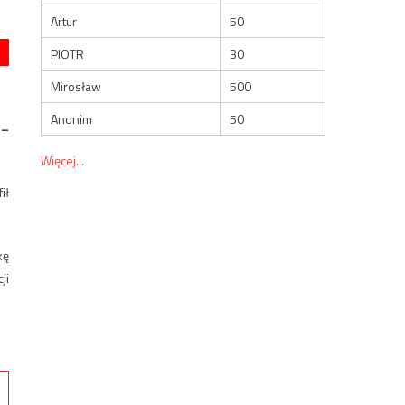
Artur
50
PIOTR
30
Mirosław
500
Anonim
50
 –
Więcej...
ił
kę
ji