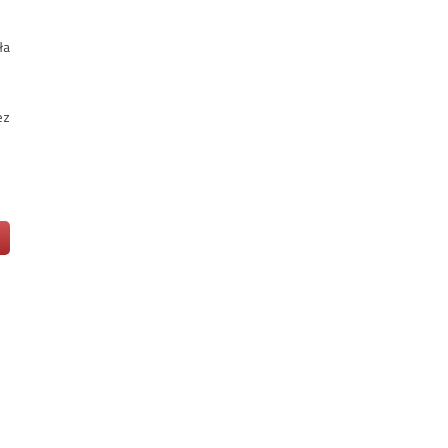
ła
ez