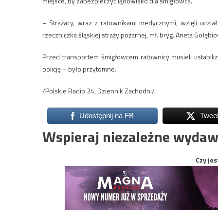
miejsce, by zabezpieczyć lądowisko dla śmigłowca.
– Strażacy, wraz z ratownikami medycznymi, wzięli udzia
rzeczniczka śląskiej straży pożarnej, mł. bryg. Aneta Gołębi
Przed transportem śmigłowcem ratownicy musieli ustabili
policję – było przytomne.
/Polskie Radio 24, Dziennik Zachodni/
Udostępnij na FB
Twee
Wspieraj niezależne wydaw
Czy jes