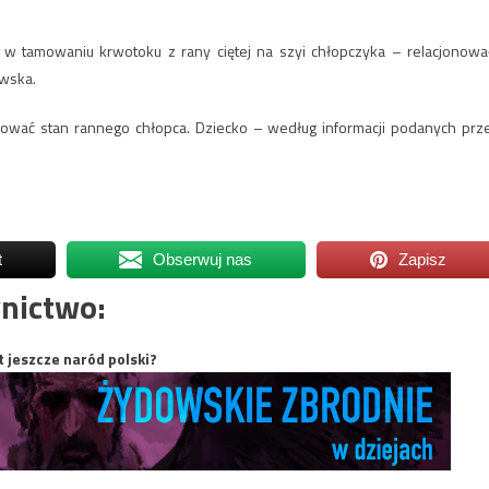
ł w tamowaniu krwotoku z rany ciętej na szyi chłopczyka – relacjonowa
owska.
zować stan rannego chłopca. Dziecko – według informacji podanych prz
t
Obserwuj nas
Zapisz
nictwo:
t jeszcze naród polski?