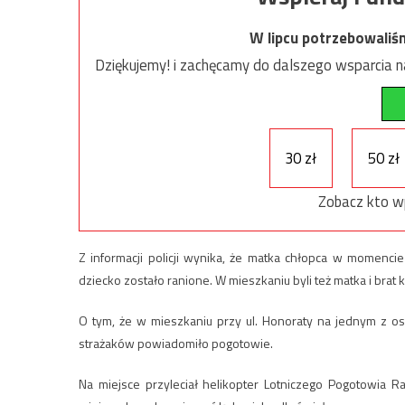
W lipcu potrzebowaliś
Dziękujemy! i zachęcamy do dalszego wsparcia na
30 zł
50 zł
Zobacz kto w
Z informacji policji wynika, że matka chłopca w momenci
dziecko zostało ranione. W mieszkaniu byli też matka i brat k
O tym, że w mieszkaniu przy ul. Honoraty na jednym z os
strażaków powiadomiło pogotowie.
Na miejsce przyleciał helikopter Lotniczego Pogotowia R