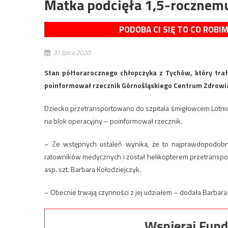
Matka podcięła 1,5-rocznemu
PODOBA CI SIĘ TO CO ROBI
31 lipca 2020
Stan półtorarocznego chłopczyka z Tychów, który trafił
poinformował rzecznik Górnośląskiego Centrum Zdrowia
Dziecko przetransportowano do szpitala śmigłowcem Lotnic
na blok operacyjny – poinformował rzecznik.
– Ze wstępnych ustaleń wynika, że to najprawdopodobnie
ratowników medycznych i został helikopterem przetransport
asp. szt. Barbara Kołodziejczyk.
– Obecnie trwają czynności z jej udziałem – dodała Barbara
Wspieraj Fund