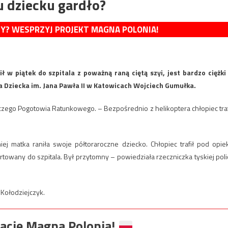
 dziecku gardło?
MY? WESPRZYJ PROJEKT MAGNA POLONIA!
 w piątek do szpitala z poważną raną ciętą szyi, jest bardzo ciężki
 Dziecka im. Jana Pawła II w Katowicach Wojciech Gumułka.
zego Pogotowia Ratunkowego. – Bezpośrednio z helikoptera chłopiec traf
j matka raniła swoje półtoraroczne dziecko. Chłopiec trafił pod opie
owany do szpitala. Był przytomny – powiedziała rzeczniczka tyskiej polic
 Kołodziejczyk.
ację Magna Polonia!