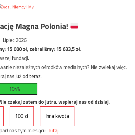
ację Magna Polonia!
Lipiec 2026
my:
15 000
zł, zebraliśmy:
15 633,5
zł.
szej fundacji.
anie niezależnych ośrodków medialnych? Nie zwlekaj więc,
raj nas już od teraz.
104%
e czekaj zatem do jutra, wspieraj nas od dzisiaj.
100 zł
Inna kwota
parł nas tym miesiącu:
Tutaj