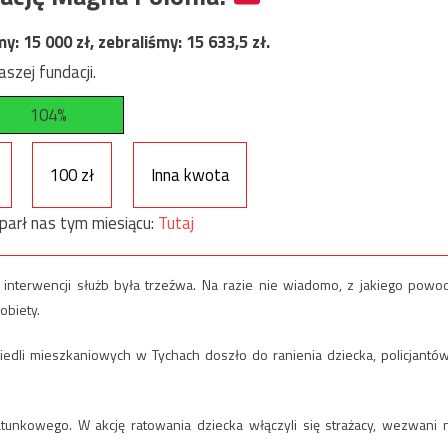
my:
15 000
zł, zebraliśmy:
15 633,5
zł.
szej fundacji.
104%
100 zł
Inna kwota
parł nas tym miesiącu:
Tutaj
e interwencji służb była trzeźwa. Na razie nie wiadomo, z jakiego powo
obiety.
iedli mieszkaniowych w Tychach doszło do ranienia dziecka, policjantów
atunkowego. W akcję ratowania dziecka włączyli się strażacy, wezwani 