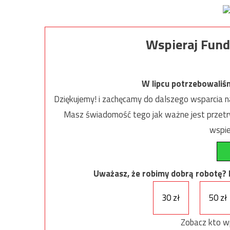
Wspieraj Fund
W lipcu potrzebowaliś
Dziękujemy! i zachęcamy do dalszego wsparcia na
Masz świadomość tego jak ważne jest przetrw
wspie
Uważasz, że robimy dobrą robotę? Ni
30 zł
50 zł
Zobacz kto w