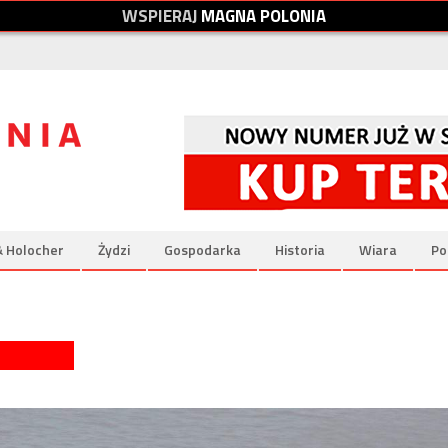
W
S
P
I
E
R
A
J
M
A
G
N
A
P
O
L
O
N
I
A
& Holocher
Żydzi
Gospodarka
Historia
Wiara
Po