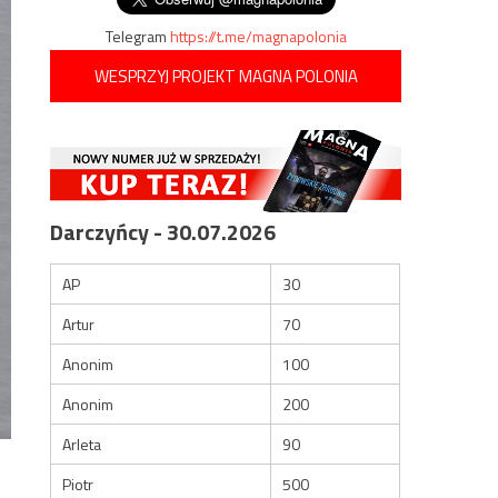
Telegram
https://t.me/magnapolonia
WESPRZYJ PROJEKT MAGNA POLONIA
Darczyńcy - 30.07.2026
AP
30
Artur
70
Anonim
100
Anonim
200
Arleta
90
Piotr
500