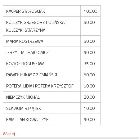
KACPER STAROŚCIAK
100,00
KULCZYK GRZEGORZ POLIŃSKA i
50,00
KULCZYK KATARZYNA
MARIA KOSTRZEWA
50,00
JERZY T MICHAJŁOWICZ
50,00
KOZIOŁ BOGUSŁAW
35,00
PAWEŁ ŁUKASZ ZIEMIAŃSKI
50,00
POTERA LIDIA i POTERA KRZYSZTOF
50,00
NIEMCZYK MICHAŁ
20,00
SŁAWOMIR PIĄTEK
10,00
KAMIL JAN KOWALCZYK
50,00
Więcej...