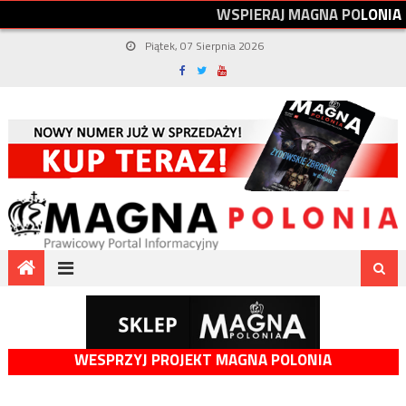
W
S
P
I
E
R
A
J
M
A
G
N
A
P
O
L
O
N
I
A
Piątek, 07 Sierpnia 2026
WESPRZYJ PROJEKT MAGNA POLONIA