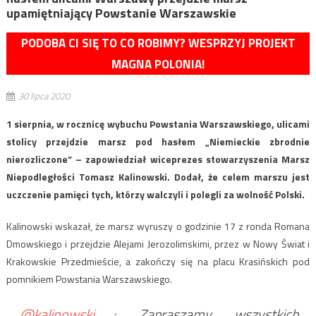
upamiętniający Powstanie Warszawskie
PODOBA CI SIĘ TO CO ROBIMY? WESPRZYJ PROJEKT
MAGNA POLONIA!
30 lipca 2020
1 sierpnia, w rocznicę wybuchu Powstania Warszawskiego, ulicami
stolicy przejdzie marsz pod hasłem „Niemieckie zbrodnie
nierozliczone” – zapowiedział wiceprezes stowarzyszenia Marsz
Niepodległości Tomasz Kalinowski. Dodał, że celem marszu jest
uczczenie pamięci tych, którzy walczyli i polegli za wolność Polski.
Kalinowski wskazał, że marsz wyruszy o godzinie 17 z ronda Romana
Dmowskiego i przejdzie Alejami Jerozolimskimi, przez w Nowy Świat i
Krakowskie Przedmieście, a zakończy się na placu Krasińskich pod
pomnikiem Powstania Warszawskiego.
.
@kalinowski__
: Zapraszamy wszystkich