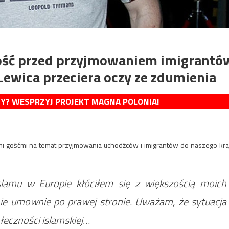
wość przed przyjmowaniem imigrantó
Lewica przeciera oczy ze zdumienia
MY? WESPRZYJ PROJEKT MAGNA POLONIA!
imi gośćmi na temat przyjmowania uchodźców i imigrantów do naszego kra
slamu w Europie kłóciłem się z większością moich
ie umownie po prawej stronie. Uważam, że sytuacja
łeczności islamskiej…