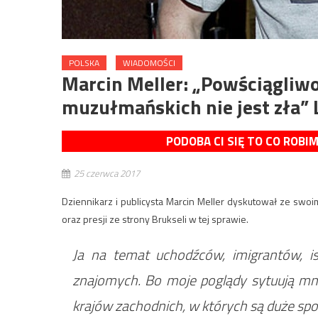
POLSKA
WIADOMOŚCI
Marcin Meller: „Powściągli
muzułmańskich nie jest zła” 
PODOBA CI SIĘ TO CO ROBI
25 czerwca 2017
Dziennikarz i publicysta Marcin Meller dyskutował ze swo
oraz presji ze strony Brukseli w tej sprawie.
Ja na temat uchodźców, imigrantów, i
znajomych. Bo moje poglądy sytuują mn
krajów zachodnich, w których są duże spo