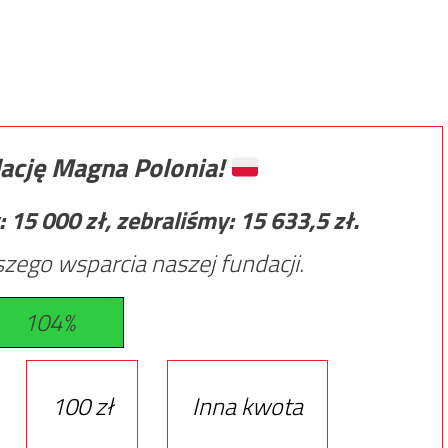
ację Magna Polonia!
:
15 000
zł, zebraliśmy:
15 633,5
zł.
zego wsparcia naszej fundacji.
104%
100 zł
Inna kwota