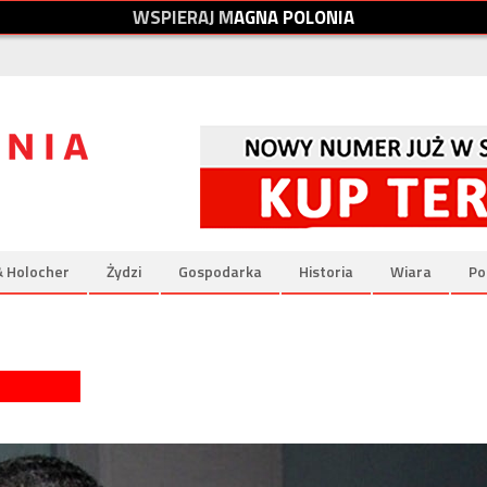
W
S
P
I
E
R
A
J
M
A
G
N
A
P
O
L
O
N
I
A
& Holocher
Żydzi
Gospodarka
Historia
Wiara
Po