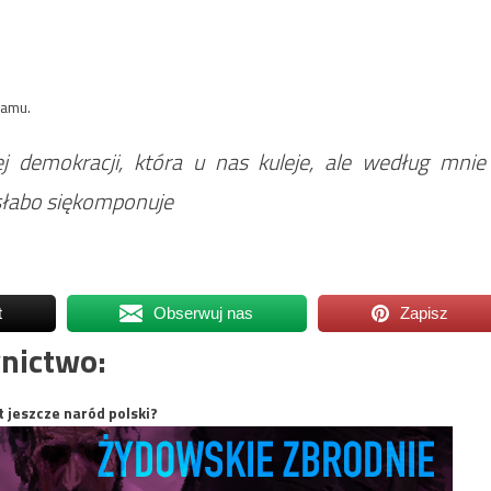
lamu.
j demokracji, która u nas kuleje, ale według mnie
 słabo siękomponuje
t
Obserwuj nas
Zapisz
nictwo:
t jeszcze naród polski?