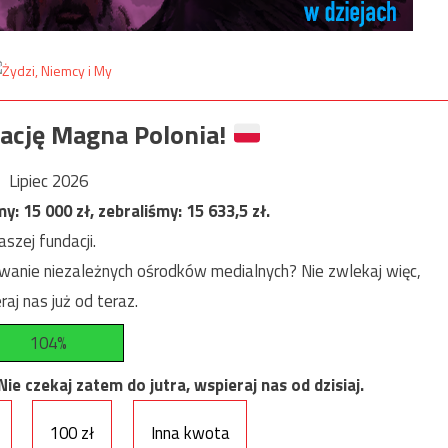
ację Magna Polonia!
Lipiec 2026
my:
15 000
zł, zebraliśmy:
15 633,5
zł.
szej fundacji.
anie niezależnych ośrodków medialnych? Nie zwlekaj więc,
raj nas już od teraz.
104%
e czekaj zatem do jutra, wspieraj nas od dzisiaj.
100 zł
Inna kwota