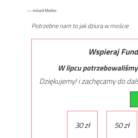
— mówił Meller.
Potrzebne nam to jak dziura w moście
Wspieraj Fund
W lipcu potrzebowaliśmy
Dziękujemy! i zachęcamy do dals
30 zł
50 zł