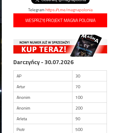
Telegram
https://t.me/magnapolonia
WESPRZYJ PROJEKT MAGNA POLONIA
Darczyńcy - 30.07.2026
AP
30
Artur
70
Anonim
100
Anonim
200
Arleta
90
Piotr
500