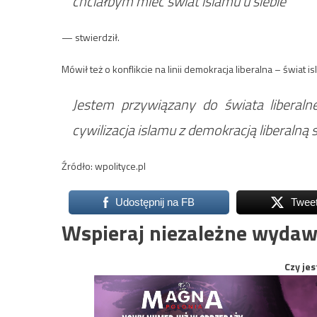
chciałbym mieć świat islamu u siebie
— stwierdził.
Mówił też o konflikcie na linii demokracja liberalna – świat is
Jestem przywiązany do świata liberalne
cywilizacja islamu z demokracją liberalną
Źródło: wpolityce.pl
Udostępnij na FB
Twee
Wspieraj niezależne wydaw
Czy jes