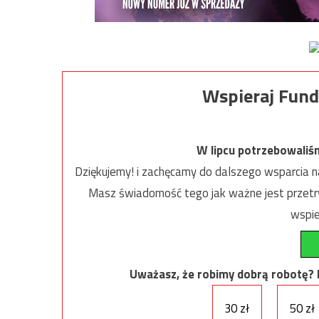
Wspieraj Fund
W lipcu potrzebowaliś
Dziękujemy! i zachęcamy do dalszego wsparcia na
Masz świadomość tego jak ważne jest przetrw
wspie
Uważasz, że robimy dobrą robotę? Ni
30 zł
50 zł