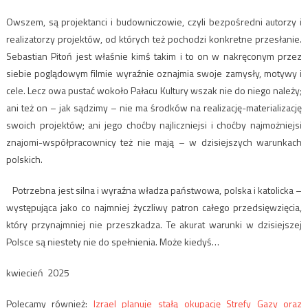
Owszem, są projektanci i budowniczowie, czyli bezpośredni autorzy i
realizatorzy projektów, od których też pochodzi konkretne przesłanie.
Sebastian Pitoń jest właśnie kimś takim i to on w nakręconym przez
siebie poglądowym filmie wyraźnie oznajmia swoje zamysły, motywy i
cele. Lecz owa pustać wokoło Pałacu Kultury wszak nie do niego należy;
ani też on – jak sądzimy – nie ma środków na realizację-materializację
swoich projektów; ani jego choćby najliczniejsi i choćby najmożniejsi
znajomi-współpracownicy też nie mają – w dzisiejszych warunkach
polskich.
Potrzebna jest silna i wyraźna władza państwowa, polska i katolicka –
występująca jako co najmniej życzliwy patron całego przedsięwzięcia,
który przynajmniej nie przeszkadza. Te akurat warunki w dzisiejszej
Polsce są niestety nie do spełnienia. Może kiedyś…
kwiecień 2025
Polecamy również:
Izrael planuje stałą okupację Strefy Gazy oraz