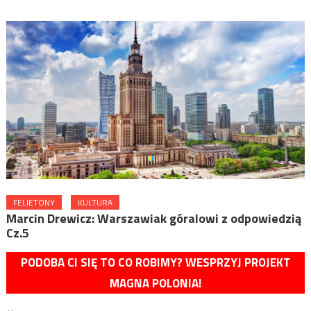
FELIETONY
KULTURA
Marcin Drewicz: Warszawiak góralowi z odpowiedzią
Cz.5
PODOBA CI SIĘ TO CO ROBIMY? WESPRZYJ PROJEKT
MAGNA POLONIA!