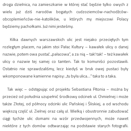
droga dzielnica, na zamieszkanie w której stać będzie tylko owych z
wielu już dziś narodów bogatych cudzoziemców-nachodźców-
obcoplemieńców-nie-katolików, u których my miejscowi Polacy
będziemy pachołkami. Już nimi jesteśmy.
Kilka dawnych warszawskich ulic jest niejako przeciętych tym
rozległym placem, na jakim stoi Pałac Kultury – kawałek ulicy o danej
nazwie, potem owa pustać „pałacowa”, a za nią – tak! tak! – też kawałek
ulicy o nazwie tej samej co tamten. Tak to komuniści pozostawili.
Ostatnio nie sprawdzaliśmy, lecz kiedyś w bruk owej pustaci były
wkomponowane kamienne napisy: „tu była ulica…” taka to a taka.
Tak więc – odstępując od projektu Sebastiana Pitonia – można by
przecież od południa uzupełnić środkowy odcinek ul. Chmielnej i może
także Złotej, od północy odcinki ulic Pańskiej i Śliskiej, a od wschodu
większą część ul. Zielnej oraz całą ul. Wielką i obustronnie zabudować
ciągi tychże ulic domami na wzór przedwojennych, może nawet
niektóre z tych domów odtwarzając na podstawie starych fotografii.