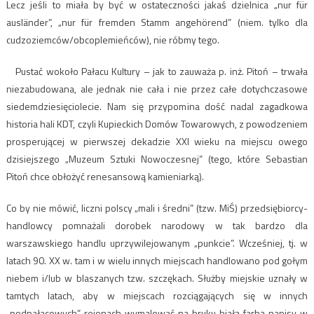
Lecz jeśli to miała by być w ostateczności jakaś dzielnica „nur für
ausländer”, „nur für fremden Stamm angehörend” (niem. tylko dla
cudzoziemców/obcoplemieńców), nie róbmy tego.
Pustać wokoło Pałacu Kultury – jak to zauważa p. inż. Pitoń – trwała
niezabudowana, ale jednak nie cała i nie przez całe dotychczasowe
siedemdziesięciolecie. Nam się przypomina dość nadal zagadkowa
historia hali KDT, czyli Kupieckich Domów Towarowych, z powodzeniem
prosperującej w pierwszej dekadzie XXI wieku na miejscu owego
dzisiejszego „Muzeum Sztuki Nowoczesnej” (tego, które Sebastian
Pitoń chce obłożyć renesansową kamieniarką).
Co by nie mówić, liczni polscy „mali i średni” (tzw. MiŚ) przedsiębiorcy-
handlowcy pomnażali dorobek narodowy w tak bardzo dla
warszawskiego handlu uprzywilejowanym „punkcie”. Wcześniej, tj. w
latach 90. XX w. tam i w wielu innych miejscach handlowano pod gołym
niebem i/lub w blaszanych tzw. szczękach. Służby miejskie uznały w
tamtych latach, aby w miejscach rozciągających się w innych
„podpałacowych” rejonach wymalować na bruku białą farbą napisy w