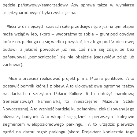
będzie państwowy/samorządowy. Aby sprawa także w wymiarze
„międzynarodowym” była czysta i jasna.
Aliści w dzisiejszych czasach całe przedsięwzięcie już na tym etapie
może wziąć w łeb, skoro – wyobraźmy to sobie – grunt pod obydwa
końce np. parkingu da się wartko pozyskać, lecz tego pod środek owej
budowli z jakichś powodów już nie. Coś nam się zdaje, że bez
państwowej „pomocniczości” się nie obejdzie (cudzysłów zdjąć lub
zachować).
Można przecież realizować projekt p. inż. Pitonia punktowo. A to
postawić pomnik którejś z bitew. A to ulokować owe ogromne rzeźby
na dachach i szczytach Pałacu Kultury. A to obłożyć barokową
(renesansową?) kamieniarką to nieszczęsne Muzeum Sztuki
Nowoczesnej. A to wznieść bardziej ku południowi zlokalizowany jego
bliźniaczy budynek. A to wkopać się gdzieś z pierwszym i kolejnym
segmentem wielopoziomowego parkingu… A to urządzić pierwszy
ogród na dachu tegoż parkingu (skoro Projektant koniecznie tego