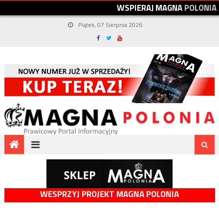
W
S
P
I
E
R
A
J
M
A
G
N
A
P
O
L
O
N
I
A
Piątek, 07 Sierpnia 2026
WESPRZYJ PROJEKT MAGNA POLONIA