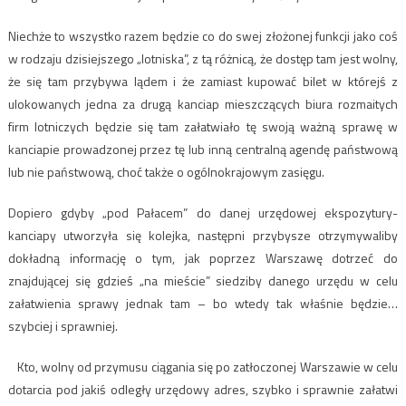
Niechże to wszystko razem będzie co do swej złożonej funkcji jako coś
w rodzaju dzisiejszego „lotniska”, z tą różnicą, że dostęp tam jest wolny,
że się tam przybywa lądem i że zamiast kupować bilet w którejś z
ulokowanych jedna za drugą kanciap mieszczących biura rozmaitych
firm lotniczych będzie się tam załatwiało tę swoją ważną sprawę w
kanciapie prowadzonej przez tę lub inną centralną agendę państwową
lub nie państwową, choć także o ogólnokrajowym zasięgu.
Dopiero gdyby „pod Pałacem” do danej urzędowej ekspozytury-
kanciapy utworzyła się kolejka, następni przybysze otrzymywaliby
dokładną informację o tym, jak poprzez Warszawę dotrzeć do
znajdującej się gdzieś „na mieście” siedziby danego urzędu w celu
załatwienia sprawy jednak tam – bo wtedy tak właśnie będzie…
szybciej i sprawniej.
Kto, wolny od przymusu ciągania się po zatłoczonej Warszawie w celu
dotarcia pod jakiś odległy urzędowy adres, szybko i sprawnie załatwi