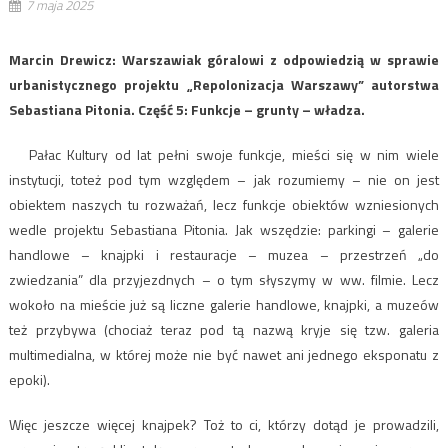
7 maja 2025
Marcin Drewicz: Warszawiak góralowi z odpowiedzią w sprawie
urbanistycznego projektu „Repolonizacja Warszawy” autorstwa
Sebastiana Pitonia. Część 5: Funkcje – grunty – władza.
Pałac Kultury od lat pełni swoje funkcje, mieści się w nim wiele
instytucji, toteż pod tym względem – jak rozumiemy – nie on jest
obiektem naszych tu rozważań, lecz funkcje obiektów wzniesionych
wedle projektu Sebastiana Pitonia. Jak wszędzie: parkingi – galerie
handlowe – knajpki i restauracje – muzea – przestrzeń „do
zwiedzania” dla przyjezdnych – o tym słyszymy w ww. filmie. Lecz
wokoło na mieście już są liczne galerie handlowe, knajpki, a muzeów
też przybywa (chociaż teraz pod tą nazwą kryje się tzw. galeria
multimedialna, w której może nie być nawet ani jednego eksponatu z
epoki).
Więc jeszcze więcej knajpek? Toż to ci, którzy dotąd je prowadzili,