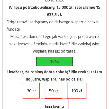
W lipcu potrzebowaliśmy:
15 000
zł, zebraliśmy:
15
633,5
zł.
Dziękujemy! i zachęcamy do dalszego wsparcia naszej
fundacji.
Masz świadomość tego jak ważne jest przetrwanie
niezależnych ośrodków medialnych? Nie zwlekaj więc,
wspieraj nas już od teraz.
104%
Uważasz, że robimy dobrą robotę? Nie czekaj zatem
do jutra, wspieraj nas od dzisiaj.
30 zł
50 zł
100 zł
Inna kwota