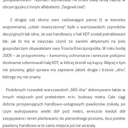
obcym języku (i innym alfabetem): „Targowli niet”.
Z drugiej zaś strony owo zadziwiające parcie (!) w kierunku
wspomnianej „sztuki nowoczesnej” było u warszawskich czynników
decyzyjnych tak silne, że owi handlowcy z hali KDT zostali potraktowani
tak, jak to ma w zwyczaju czynić ze swoimi aktywnymi na polu
gospodarczym obywatelami owa Trzecia Rzeczpospolita. W roku bodaj
2009 – że przypomnimy – komornicy, ochroniarze i wreszcie policjanci
dosłownie szturmowali halę KDT, w której bronili się kupcy. Więcej o tym
nie piszemy, gdyż sprawa ma zapewne jakieś drugie i trzecie „dno”,
którego my nie znamy.
Podobnych rozwałek warszawskich „MiS-iów” dokonywano także w
innych miejscach pod pretekstem m.in. budowy metra. Całe ciągi
dobrze prosperujących handlowo-usługowych pawilonów znikały, po
czym wykopywano wielki dół pod metro, wreszcie kiedyś dół
zasypywano i teren plantowano do pierwotnego poziomu, lecz polskie
pawilony handlowe w to samo miejsce już nie wracały.