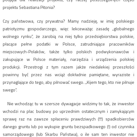
projektu Sebastiana Pitonia?
Czy państwowa, czy prywatna? Mamy nadzieję, w imię polskiego
patriotyzmu gospodarczego, więc lekceważąc zasadę „globalnego
wolnego rynku”, że zarobią na niej tylko przedsiębiorstwa polskie,
płacące pełne podatki w Polsce, zatrudniające pracowników
miejscowych-Polaków, także tylko polskich podwykonawców i
zakupujące w Polsce materiały, narzędzia i urządzenia polskiej
produkcji. Przestrogi z tym razem jakże niedalekiej przeszłości
powinny być przez nas wciąż dokładnie pamiętane, wyraziste i
przynaglające do tego, aby pilnować swego. „Kijem tego, kto nie pilnuje
swego”.
Nie wchodząc tu w szersze dywagacje widzimy to tak, że inwestor
wchodzi na plac budowy po uprzednim ostatecznym i zamykającym
sprawę raz na zawsze spłaceniu prawdziwych (!!!) spadkobierców
danego gruntu lub po wykupie gruntu bezspadkowego (!) od czynnika
samorządowego (lub Skarbu Państwa), o ile sam ten inwestor nie