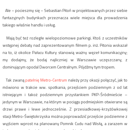
Ale – pocieszmy się – Sebastian Pitoń w projektowanych przez siebie
fantazyjnych budynkach przeznacza wiele miejsca dla prowadzenia
takiego właśnie handlu i usług.
Mają być też rozległe wielopoziomowe parkingi. Ktoś z uczestników
wstępnej debaty nad zaprezentowanym filmem p. inż. Pitonia wskazał
na to, iż okolice Pałacu Kultury stanowią ważny węzeł komunikacyjny;
my dodajmy, że bodaj najliczniej w Warszawie uczęszczany, z
dominującym opodal Dworcem Centralnym. Pójdźmy tym tropem.
Tak zwaną
patelnię Metro-Centrum
należy przy okazji połączyć, jak to
mówiono w trakcie ww. spotkania, przejściem podziemnym z od lat
istniejącym i takoż podziemnym przystankiem PKP-Śródmieście –
jedynym w Warszawie, na którym w pociągu podmiejskim otwierane są
drzwi prawe i lewe jednocześnie. Z przesiadkowej-krzyżówkowej
stacji Metro-Świętokrzyska można poprowadzić przejście podziemne z
wyjściem wprost na planowany Pomnik Cudu nad Wisłą, a zarazem w