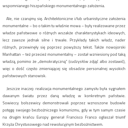
wspomnianego hiszpańskiego monumentalnego założenia.
Ale, nie czarujmy się. Architektoniczne i/lub urbanistyczne założenia
monumentalne – bo o takim tu właśnie mowa – były realizowane przez
władze państwowe o różnych wszakże charakterystykach ideowych,
lecz zawsze jednak silne i trwałe. Przykłady takich władz, nader
różnych, przewinęły się poprzez powyższy tekst. Także nowojorski
Manhattan – też przecież monumentalny – został wzniesiony pod taką
władzą, pomimo że „demokratyczną” (cudzysłów zdjąć albo zostawić),
więc o dość często zmieniającej się obsadzie personalnej wysokich
państwowych stanowisk.
Jeszcze inaczej: realizacja monumentalnego zamysłu była sygnałem
dawanym światu przez daną władzę w konkretnym państwie.
Sowieccy bolszewicy demonstrowali poprzez wznoszone budowle
potęgę swojego bezbożniczego komunizmu, gdy w tym samym czasie
na drugim krańcu Europy generał Francisco Franco ogłaszał triumf
Krzyża Chrystusowego nad rewolucyjnym bezbożnictwem.