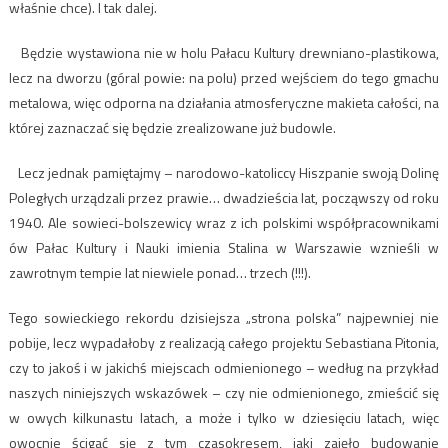
właśnie chce). I tak dalej.
Będzie wystawiona nie w holu Pałacu Kultury drewniano-plastikowa,
lecz na dworzu (góral powie: na polu) przed wejściem do tego gmachu
metalowa, więc odporna na działania atmosferyczne makieta całości, na
której zaznaczać się będzie zrealizowane już budowle.
Lecz jednak pamiętajmy – narodowo-katoliccy Hiszpanie swoją Dolinę
Poległych urządzali przez prawie… dwadzieścia lat, począwszy od roku
1940. Ale sowieci-bolszewicy wraz z ich polskimi współpracownikami
ów Pałac Kultury i Nauki imienia Stalina w Warszawie wznieśli w
zawrotnym tempie lat niewiele ponad… trzech (!!!).
Tego sowieckiego rekordu dzisiejsza „strona polska” najpewniej nie
pobije, lecz wypadałoby z realizacją całego projektu Sebastiana Pitonia,
czy to jakoś i w jakichś miejscach odmienionego – według na przykład
naszych niniejszych wskazówek – czy nie odmienionego, zmieścić się
w owych kilkunastu latach, a może i tylko w dziesięciu latach, więc
owocnie ścigać się z tym czasokresem, jaki zajęło budowanie