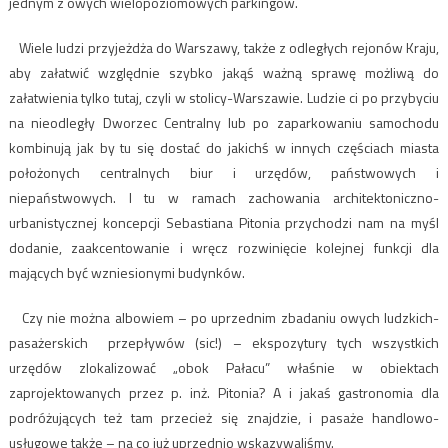
jednym z owych wielopoziomowych parkingów.
Wiele ludzi przyjeżdża do Warszawy, także z odległych rejonów Kraju,
aby załatwić względnie szybko jakąś ważną sprawę możliwą do
załatwienia tylko tutaj, czyli w stolicy-Warszawie. Ludzie ci po przybyciu
na nieodległy Dworzec Centralny lub po zaparkowaniu samochodu
kombinują jak by tu się dostać do jakichś w innych częściach miasta
położonych centralnych biur i urzędów, państwowych i
niepaństwowych. I tu w ramach zachowania architektoniczno-
urbanistycznej koncepcji Sebastiana Pitonia przychodzi nam na myśl
dodanie, zaakcentowanie i wręcz rozwinięcie kolejnej funkcji dla
mających być wzniesionymi budynków.
Czy nie można albowiem – po uprzednim zbadaniu owych ludzkich-
pasażerskich przepływów (sic!) – ekspozytury tych wszystkich
urzędów zlokalizować „obok Pałacu” właśnie w obiektach
zaprojektowanych przez p. inż. Pitonia? A i jakaś gastronomia dla
podróżujących też tam przecież się znajdzie, i pasaże handlowo-
usługowe także – na co już uprzednio wskazywaliśmy.