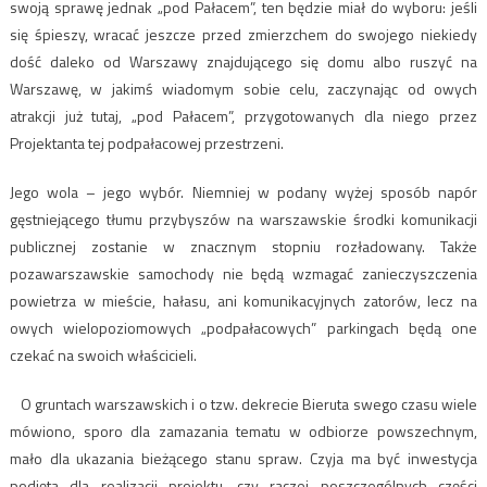
swoją sprawę jednak „pod Pałacem”, ten będzie miał do wyboru: jeśli
się śpieszy, wracać jeszcze przed zmierzchem do swojego niekiedy
dość daleko od Warszawy znajdującego się domu albo ruszyć na
Warszawę, w jakimś wiadomym sobie celu, zaczynając od owych
atrakcji już tutaj, „pod Pałacem”, przygotowanych dla niego przez
Projektanta tej podpałacowej przestrzeni.
Jego wola – jego wybór. Niemniej w podany wyżej sposób napór
gęstniejącego tłumu przybyszów na warszawskie środki komunikacji
publicznej zostanie w znacznym stopniu rozładowany. Także
pozawarszawskie samochody nie będą wzmagać zanieczyszczenia
powietrza w mieście, hałasu, ani komunikacyjnych zatorów, lecz na
owych wielopoziomowych „podpałacowych” parkingach będą one
czekać na swoich właścicieli.
O gruntach warszawskich i o tzw. dekrecie Bieruta swego czasu wiele
mówiono, sporo dla zamazania tematu w odbiorze powszechnym,
mało dla ukazania bieżącego stanu spraw. Czyja ma być inwestycja
podjęta dla realizacji projektu, czy raczej poszczególnych części