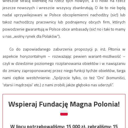
wreszcie stracą klientelę na rzecz tych nowych, a ci nowi na rzecz
jeszcze nowszych i wreszcie wszyscy zbankrutują. O ile to nie będą
nadal uprzywilejowani w Polsce obcoplemienni nachodźcy (sic!) lub
takoż nachodźczy pracownicy lub podnajemcy obcych firm, których
powodzenie gwarantują w Polsce obce ambasady (sic! no i taki to mamy
u nas „wolny rynek dla Polaków”).
Co do zapowiadanego zaburzenia propozycji p. inż. Pitonia w
aspekcie horyzontalnym – rozważając pewien wariant-możliwość –
czyli w dziedzinie poziomego rozplanowania obiektów i w nawiązaniu
do zmiany zaproponowanej przez niego funkcji tychże obiektów, targa
nami ciężkie westchnienie: „Spójrzcie tylko, co też 'Oni’ (komuniści,
'starsi i mądrzejsi’ etc.) z nami zrobili; jakże głęboko nas uderzyli”.
Wspieraj Fundację Magna Polonia!
W lipcu potrzebowaliśmy:
15 000
zł, zebraliśmy:
15