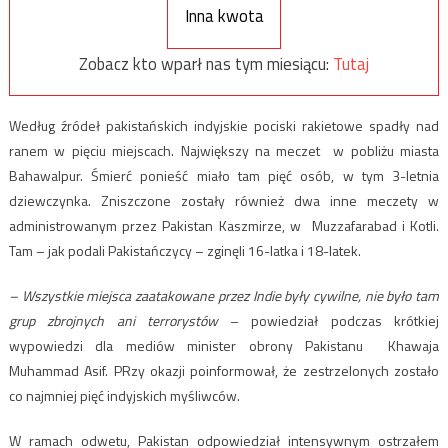
Inna kwota
Zobacz kto wparł nas tym miesiącu:
Tutaj
Według źródeł pakistańskich indyjskie pociski rakietowe spadły nad
ranem w pięciu miejscach. Największy na meczet w pobliżu miasta
Bahawalpur. Śmierć ponieść miało tam pięć osób, w tym 3-letnia
dziewczynka. Zniszczone zostały również dwa inne meczety w
administrowanym przez Pakistan Kaszmirze, w Muzzafarabad i Kotli.
Tam – jak podali Pakistańczycy – zginęli 16-latka i 18-latek.
– Wszystkie miejsca zaatakowane przez Indie były cywilne, nie było tam
grup zbrojnych ani terrorystów
– powiedział podczas krótkiej
wypowiedzi dla mediów minister obrony Pakistanu Khawaja
Muhammad Asif. PRzy okazji poinformował, że zestrzelonych zostało
co najmniej pięć indyjskich myśliwców.
W ramach odwetu, Pakistan odpowiedział intensywnym ostrzałem