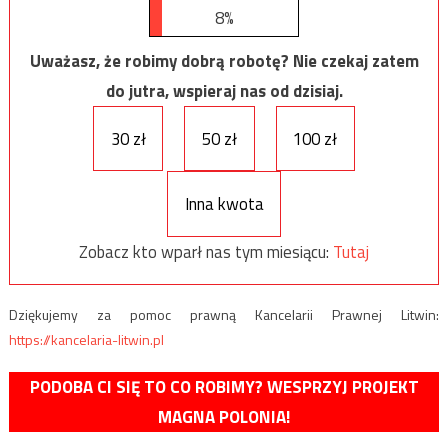
8%
Uważasz, że robimy dobrą robotę? Nie czekaj zatem
do jutra, wspieraj nas od dzisiaj.
30 zł
50 zł
100 zł
Inna kwota
Zobacz kto wparł nas tym miesiącu:
Tutaj
Dziękujemy za pomoc prawną Kancelarii Prawnej Litwin:
https://kancelaria-litwin.pl
PODOBA CI SIĘ TO CO ROBIMY? WESPRZYJ PROJEKT
MAGNA POLONIA!