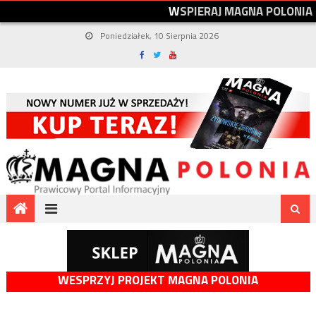
W
S
P
I
E
R
A
J
M
A
G
N
A
P
O
L
O
N
I
A
Poniedziałek, 10 Sierpnia 2026
WESPRZYJ PROJEKT MAGNA POLONIA