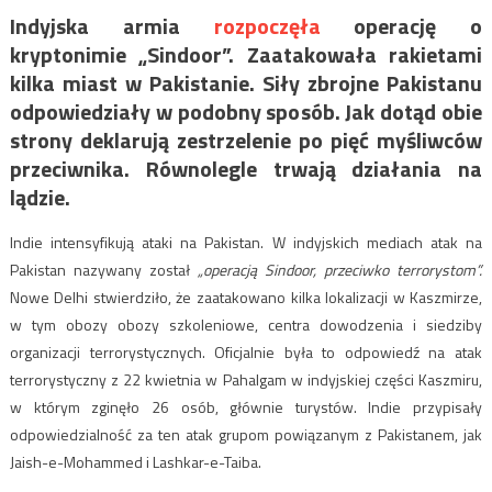
Indyjska armia
rozpoczęła
operację o
kryptonimie „Sindoor”. Zaatakowała rakietami
kilka miast w Pakistanie. Siły zbrojne Pakistanu
odpowiedziały w podobny sposób. Jak dotąd obie
strony deklarują zestrzelenie po pięć myśliwców
przeciwnika. Równolegle trwają działania na
lądzie.
Indie intensyfikują ataki na Pakistan. W indyjskich mediach atak na
Pakistan nazywany został
„operacją Sindoor, przeciwko terrorystom”.
Nowe Delhi stwierdziło, że zaatakowano kilka lokalizacji w Kaszmirze,
w tym obozy obozy szkoleniowe, centra dowodzenia i siedziby
organizacji terrorystycznych. Oficjalnie była to odpowiedź na atak
terrorystyczny z 22 kwietnia w Pahalgam w indyjskiej części Kaszmiru,
w którym zginęło 26 osób, głównie turystów. Indie przypisały
odpowiedzialność za ten atak grupom powiązanym z Pakistanem, jak
Jaish-e-Mohammed i Lashkar-e-Taiba.