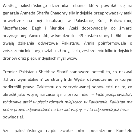
Według pakistańskiego dziennika Tribune, który powołał się na
generała Ahmeda Sharifa Chaudhry siły indyjskie przeprowadziły ataki
powietrzne na pięć lokalizacji w Pakistanie, Kotli, Bahawalpur,
Muzaffarabad, Bagh i Muridke. Ataki doprowadziły do śmierci
przynajmniej ośmiu osób, w tym dziecka. 35 zostało rannych. Aktualnie
trwają działania odwetowe Pakistanu. Armia poinformowała o
zniszczeniu lokalnego sztabu sił indyjskich, zestrzeleniu kilku indyjskich
dronów oraz pięciu indyjskich myśliwców.
Premier Pakistanu Shehbaz Sharif stanowczo potępił to, co nazwał
„tchórzliwym atakiem” ze strony Indii. Wydał oświadczenie, w którym
podkreślił prawo Pakistanu do zdecydowanej odpowiedzi na to, co
określił jako wojnę narzuconą mu przez Indie.
– Indie przeprowadziły
tchórzliwe ataki w pięciu różnych miejscach w Pakistanie. Pakistan ma
pełne prawo odpowiedzieć na ten akt wojny – i ta odpowiedź już trwa
–
powiedział.
Szef pakistańskiego rządu zwołał pilne posiedzenie Komitetu