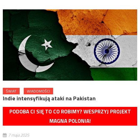
ŚWIAT
WIADOMOŚCI
Indie intensyfikują ataki na Pakistan
PODOBA CI SIĘ TO CO ROBIMY? WESPRZYJ PROJEKT
MAGNA POLONIA!
7 maja 2025