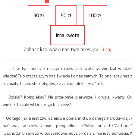
30 zł
50 zł
100 zł
Inna kwota
Zobacz kto wparł nas tym miesiącu:
Tutaj
Już w tym punkcie naszych rozważań wołamy: wiedza! wiedza!
wiedza! Ta o otaczającym nas świecie i o nas samych. To ona leczy nas z
rozmaitych tzw. stereotypów, i z „zakompleksienia” też.
Dzisiaj? Kompleksy? Na przełomie pierwszej i drugiej kwarty XXI
wieku? To zależy! Od czego to zależy?
Od tego, jakie jest tzw. dziejowe posłannictwo danego narodu-kraju-
państwa, w rozważanym przypadku: a/Polski oraz b/”Zachodu”.
„Zachodu” pisanego w cudzysłowie, gdyż on dzisiaj nie jest jednością. A