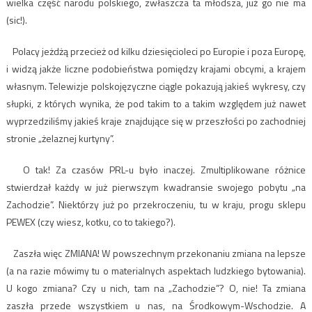
wielka część narodu polskiego, zwłaszcza ta młodsza, już go nie ma
(sic!).
Polacy jeżdżą przecież od kilku dziesięcioleci po Europie i poza Europę,
i widzą jakże liczne podobieństwa pomiędzy krajami obcymi, a krajem
własnym. Telewizje polskojęzyczne ciągle pokazują jakieś wykresy, czy
słupki, z których wynika, że pod takim to a takim względem już nawet
wyprzedziliśmy jakieś kraje znajdujące się w przeszłości po zachodniej
stronie „żelaznej kurtyny”.
O tak! Za czasów PRL-u było inaczej. Zmultiplikowane różnice
stwierdzał każdy w już pierwszym kwadransie swojego pobytu „na
Zachodzie”. Niektórzy już po przekroczeniu, tu w kraju, progu sklepu
PEWEX (czy wiesz, kotku, co to takiego?).
Zaszła więc ZMIANA! W powszechnym przekonaniu zmiana na lepsze
(a na razie mówimy tu o materialnych aspektach ludzkiego bytowania).
U kogo zmiana? Czy u nich, tam na „Zachodzie”? O, nie! Ta zmiana
zaszła przede wszystkiem u nas, na Środkowym-Wschodzie. A