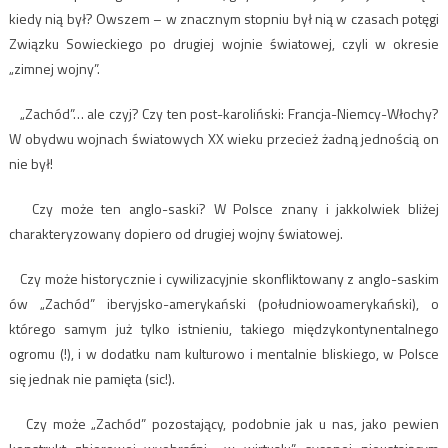
kiedy nią był? Owszem – w znacznym stopniu był nią w czasach potęgi
Związku Sowieckiego po drugiej wojnie światowej, czyli w okresie
„zimnej wojny”.
„Zachód”… ale czyj? Czy ten post-karoliński: Francja-Niemcy-Włochy?
W obydwu wojnach światowych XX wieku przecież żadną jednością on
nie był!
Czy może ten anglo-saski? W Polsce znany i jakkolwiek bliżej
charakteryzowany dopiero od drugiej wojny światowej.
Czy może historycznie i cywilizacyjnie skonfliktowany z anglo-saskim
ów „Zachód” iberyjsko-amerykański (południowoamerykański), o
którego samym już tylko istnieniu, takiego międzykontynentalnego
ogromu (!), i w dodatku nam kulturowo i mentalnie bliskiego, w Polsce
się jednak nie pamięta (sic!).
Czy może „Zachód” pozostający, podobnie jak u nas, jako pewien