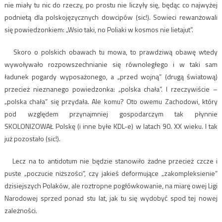
nie miały tu nic do rzeczy, po prostu nie liczyły się, będąc co najwyżej
podnietą dla polskojęzycznych dowcipów (sic!). Sowieci rewanżowali
się powiedzonkiem: „Wsio taki, no Poliaki w kosmos nie lietajut”.
Skoro o polskich obawach tu mowa, to prawdziwą obawę wtedy
wywoływało rozpowszechnianie się równoległego i w taki sam
ładunek pogardy wyposażonego, a „przed wojną” (drugą światową)
przecież nieznanego powiedzonka: „polska chała”. I rzeczywiście –
„polska chała” się przydała. Ale komu? Oto owemu Zachodowi, który
pod względem przynajmniej gospodarczym tak płynnie
SKOLONIZOWAŁ Polskę (i inne byłe KDL-e) w latach 90. XX wieku. I tak
już pozostało (sic!).
Lecz na to antidotum nie będzie stanowiło żadne przecież czcze i
puste „poczucie niższości”, czy jakieś deformujące „zakompleksienie”
dzisiejszych Polaków, ale roztropne pogłówkowanie, na miarę owej Ligi
Narodowej sprzed ponad stu lat, jak tu się wydobyć spod tej nowej
zależności.