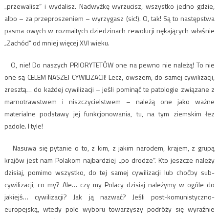
„przewalisz” i wydalisz. Nadwyżkę wyrzucisz, wszystko jedno gdzie,
albo – za przeproszeniem – wyrzygasz (sic!). O, tak! Są to następstwa
pasma owych w rozmaitych dziedzinach rewolucji nękających właśnie
„Zachód” od mniej więcej XVI wieku.
O, nie! Do naszych PRIORYTETÓW one na pewno nie należą! To nie
one są CELEM NASZEJ CYWILIZACJI! Lecz, owszem, do samej cywilizacji,
zresztą… do każdej cywilizacji – jeśli pominąć te patologie związane z
marnotrawstwem i niszczycielstwem – należą one jako ważne
materialne podstawy jej funkcjonowania, tu, na tym ziemskim łez
padole. I tyle!
Nasuwa się pytanie o to, z kim, z jakim narodem, krajem, z grupą
krajów jest nam Polakom najbardziej „po drodze”. Kto jeszcze należy
dzisiaj, pomimo wszystko, do tej samej cywilizacji lub choćby sub-
cywilizacji, co my? Ale… czy my Polacy dzisiaj należymy w ogóle do
jakiejś… cywilizacji? Jak ją nazwać? Jeśli post-komunistyczno-
europejską, wtedy pole wyboru towarzyszy podróży się wyraźnie