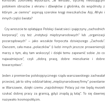
konstrukt zbiorowej wyobraźni, „w wirtualu”, syconej nieustającym
potokiem obrazów z ekranu i dźwięków z głośnika, do wspólnoty z
którym „w ciemno” aspirują szerokie kręgi mieszkańców Azji, Afryki i
innych części świata?
Czy wreszcie te oplatające Polskę i świat sieci i pajęczyny „zachodnich
korporacji”, czy też „instytucji międzynarodowych” lub „organizacji
pozarządowych” – jako wszakże forpoczta dzisiejszego „Zachodu”.
Owszem, cała masa „polaczków” (i ludzi innych jeszcze proweniencji)
marzy o tym, aby tam wskoczyć i dzięki temu zapewnić sobie „to co
najważniejsze”, czyli „dobrą pracę, dobre mieszkanie i dobre
towarzystwo”.
Jeden z premierów polskojęzycznego rządu warszawskiego zachwalał
przecież, jak to silny oddział takiej „międzynarodowej firmy” powstanie
w Warszawie, dzięki czemu „najzdolniejsi Polacy już nie będą musieli
szukać dobrej pracy za granicą, gdyż znajdą ją tutaj”. To się dawniej
nazywało: kosmopolityzm.