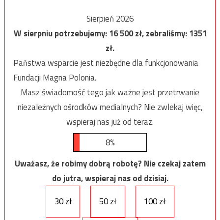
Sierpień 2026
W sierpniu potrzebujemy:
16 500
zł, zebraliśmy:
1351
zł.
Państwa wsparcie jest niezbędne dla funkcjonowania
Fundacji Magna Polonia.
Masz świadomość tego jak ważne jest przetrwanie
niezależnych ośrodków medialnych? Nie zwlekaj więc,
wspieraj nas już od teraz.
8%
Uważasz, że robimy dobrą robotę? Nie czekaj zatem
do jutra, wspieraj nas od dzisiaj.
30 zł
50 zł
100 zł