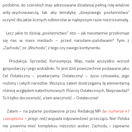
podobne, do szerokich mas adresowane działania) pełnią rolę właśnie
anty-wychowawczą, tak aby tematykę „dziejowego posłannictwa”
uczynić dla jakże licznych odbiorców w najlepszym razie niezrozumiałą.
Lecz jakie to dzisiaj „posłannictwo” stoi – jak nieustannie przekonuje
się nas w mass mediach – przed narodami-państwami? Tymi z
„Zachodu”, ze „Wschodu”, z tego czy owego kontynentu.
Produkcja. Sprzedaż. Konsumpcja. Więc, nade wszystko: wzrost
gospodarczy i jego wskaźniki. To jest dziś powszechnie podawane jako
Cel Ostateczny – powtarzamy: Ostateczny! – życia człowieka, jego
rodziny i całych narodów. Wszyscy zatem dostrzegamy tę elementarną
różnicę względem katechizmowych Rzeczy Ostatecznych. Nieprawdaż?
Tu li tylko doczesność, a tam wieczność – Ostatecznie!
Zatem – na pytanie postawione przez Redakcję MP
(
w numerze 41
czasopisma
– przyp. red.)
wypada odpowiedzieć przecząco. Nie! Polska
nie powinna mieć kompleksu niższości wobec Zachodu, i zapewne