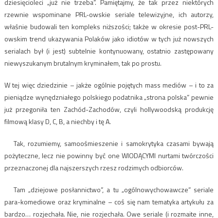
dziesięcioleci „już nie trzeba”. Pamiętajmy, że tak przez niektórych
rzewnie wspominane PRL-owskie seriale telewizyjne, ich autorzy,
właśnie budowali ten kompleks niższości; także w okresie post-PRL-
owskim trend ukazywania Polaków jako idiotów w tych już nowszych
serialach był (i jest) subtelnie kontynuowany, ostatnio zastępowany
niewyszukanym brutalnym kryminałem, tak po prostu.
W tej więc dziedzinie – jakże ogólnie pojętych mass mediów – i to za
pieniądze wynędzniałego polskiego podatnika „strona polska” pewnie
już przegoniła ten Zachód-Zachodów, czyli hollywoodską produkcję
filmową klasy D, C, B, a niechby i tę A.
Tak, rozumiemy, samoośmieszenie i samokrytyka czasami bywają
pożyteczne, lecz nie powinny być one WIODĄCYMI nurtami twórczości
przeznaczonej dla najszerszych rzesz rodzimych odbiorców.
Tam „dziejowe posłannictwo”, a tu „ogólnowychowawcze” seriale
para-komediowe oraz kryminalne – coś się nam tematyka artykułu za
bardzo… rozjechała. Nie, nie rozjechała. Owe seriale (i rozmaite inne,