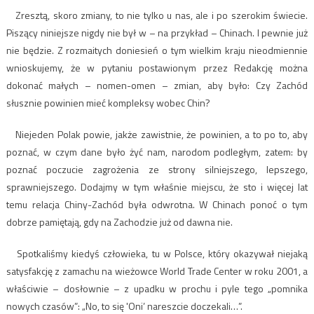
Zresztą, skoro zmiany, to nie tylko u nas, ale i po szerokim świecie.
Piszący niniejsze nigdy nie był w – na przykład – Chinach. I pewnie już
nie będzie. Z rozmaitych doniesień o tym wielkim kraju nieodmiennie
wnioskujemy, że w pytaniu postawionym przez Redakcję można
dokonać małych – nomen-omen – zmian, aby było: Czy Zachód
słusznie powinien mieć kompleksy wobec Chin?
Niejeden Polak powie, jakże zawistnie, że powinien, a to po to, aby
poznać, w czym dane było żyć nam, narodom podległym, zatem: by
poznać poczucie zagrożenia ze strony silniejszego, lepszego,
sprawniejszego. Dodajmy w tym właśnie miejscu, że sto i więcej lat
temu relacja Chiny-Zachód była odwrotna. W Chinach ponoć o tym
dobrze pamiętają, gdy na Zachodzie już od dawna nie.
Spotkaliśmy kiedyś człowieka, tu w Polsce, który okazywał niejaką
satysfakcję z zamachu na wieżowce World Trade Center w roku 2001, a
właściwie – dosłownie – z upadku w prochu i pyle tego „pomnika
nowych czasów”: „No, to się 'Oni’ nareszcie doczekali…”.