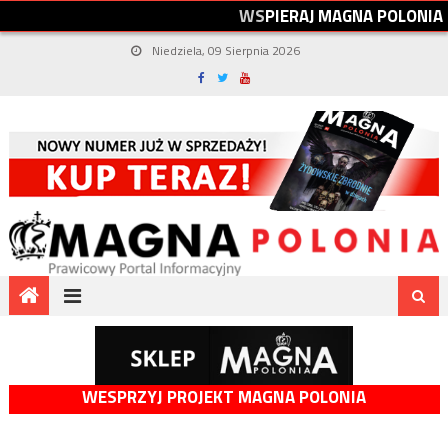
W
S
P
I
E
R
A
J
M
A
G
N
A
P
O
L
O
N
I
A
Niedziela, 09 Sierpnia 2026
WESPRZYJ PROJEKT MAGNA POLONIA