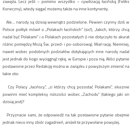
zawęża. Lecz jeśli – pomimo wszystko – cywilizacją łacińską (Feliks
Koneczny), wtedy sięgać możemy także na inne kontynenty.
Ale… narody są dzisiaj wewnątrz podzielone. Pewien czynny dziś w
Polsce polityk mówił o „Polakach łacińskich” (sic!), „takich, którzy chcą
nadal być Polakami” i o Polakach pozostałych (i nie dotyczyło to akurat
różnic pomiędzy Mszą Św. przed- i po-soborową). Miał rację. Niemniej,
nawet wobec podobnych podziałów dotykających inne narody nadal
jest jednak do kogo wyciągnąć rękę, w Europie i poza nią. Aliści pytanie
postawione przez Redakcję można w związku z powyższym zmienić na
takie oto:
Czy Polacy „łacińscy”, „ci którzy chcą pozostać Polakami”, słusznie
powinni mieć kompleksy niższości wobec „Zachodu” (takiego jaki on
dzisiaj jest)?
Przyznacie sami, że odpowiedź na tak postawione pytanie obejmie
jednak nieco inny zbiór zagadnień, aniżeli te przywołane powyżej.