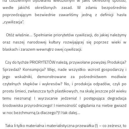
na codziennym bytowaniu wiedzionym w jakiś określony sposób,
wedle jakichś określonych zasad. W zdaniu bezpośrednio
poprzedzającym bezwiednie zawarliśmy jedną z definicji hasła
„cywilizacja”.
Otóż właśnie… Spełnianie priorytetów cywilizacji, do jakiej należymy
oraz naszej narodowej kultury rozwijającej się poprzez wieki w
blaskach i zarazem wewnątrz owej cywilizacji.
Czy do tychże PRIORYTETÓW należą, przywołane powyżej: Produkcja?
Sprzedaż? Konsumpcja? Więc, nade wszystko: wzrost gospodarczy i
jego wskaźniki, demonstrowane za pośrednictwem możliwie
czytelnych słupków i wykresów? No, i produkcja odpadów, czyli po
prostu śmieci, zwłaszcza tych plastikowych, na skalę jeszcze pół wieku
temu nieznaną! I wyrzucanie jedzenia! I postępująca degradacja
środowiska przyrodniczego! I niemożność oglądania na niebie gwiazd
w noc bezchmurną (a dlaczego?)! I tak dalej…
Taka li tylko materialna i materialistyczna przewałka (!) – co zeżresz, to