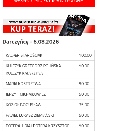
WESPRZYJ PROJEKT MAGNA POLONIA
Darczyńcy - 6.08.2026
KACPER STAROŚCIAK
100,00
KULCZYK GRZEGORZ POLIŃSKA i
50,00
KULCZYK KATARZYNA
MARIA KOSTRZEWA
50,00
JERZY T MICHAJŁOWICZ
50,00
KOZIOŁ BOGUSŁAW
35,00
PAWEŁ ŁUKASZ ZIEMIAŃSKI
50,00
POTERA LIDIA i POTERA KRZYSZTOF
50,00