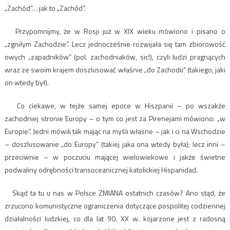
„Zachód”… jak to „Zachód”.
Przypomnijmy, że w Rosji już w XIX wieku mówiono i pisano o
„zgniłym Zachodzie”. Lecz jednocześnie rozwijała się tam zbiorowość
owych „zapadników” (pol. zachodniaków, sic!), czyli ludzi pragnących
wraz ze swoim krajem doszlusować właśnie „do Zachodu” (takiego, jaki
on wtedy był).
Co ciekawe, w tejże samej epoce w Hiszpanii – po wszakże
zachodniej stronie Europy – o tym co jest za Pirenejami mówiono: „w
Europie”. Jedni mówili tak mając na myśli własne – jak i ci na Wschodzie
– doszlusowanie „do Europy” (takiej jaka ona wtedy była); lecz inni –
przeciwnie – w poczuciu mającej wielowiekowe i jakże świetne
podwaliny odrębności transoceanicznej katolickiej Hispanidad.
Skąd ta tu u nas w Polsce ZMIANA ostatnich czasów? Ano stąd, że
zrzucono komunistyczne ograniczenia dotyczące pospolitej codziennej
działalności ludzkiej, co dla lat 90. XX w. kojarzone jest z radosną