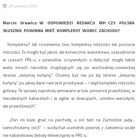
30 czerwca 2025
Marcin Drewicz: W ODPOWIEDZI REDAKCJI MP: CZY POLSKA
SŁUSZNIE POWINNA MIEĆ KOMPLEKSY WOBEC ZACHODU?
Kompleksy? Jak rozumiemy: tzw. kompleksy niższości lub poczucie
niższości. To mogło być jakoś, ale koniecznie warunkowo, uzasadnione
w czasach PRL-u, z powodów oczywistych; a dotyczyć mogło także
wielu innych narodów znajdujących się po wschodniej-sowieckiej
stronie „żelaznej kurtyny”. Chcemy być nie po tej stronie „żelaznej
kurtyny”, po jakiej dane nam jest przebywać – i stąd kompleks niższości
gotowy. Te sprawy najcelniej ujmowano w tzw. piosence prawdziwej, w
niezależnych kabaretach i w ogóle w dowcipach, „smutno-wesołych,
ale prawdziwych”.
„Pan mi każe gnać na piechotę, a oni tam na Zachodzie jadą…
samochodamy (sic!)” – wzdychał uczestnik pewnej z założenia wcale
nie kabaretowej debaty telewizyjnej w PRL-u.