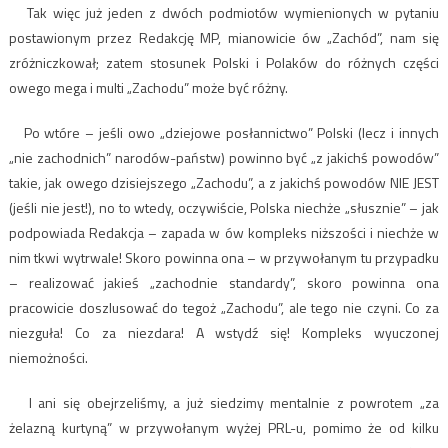
Tak więc już jeden z dwóch podmiotów wymienionych w pytaniu
postawionym przez Redakcję MP, mianowicie ów „Zachód”, nam się
zróżniczkował; zatem stosunek Polski i Polaków do różnych części
owego mega i multi „Zachodu” może być różny.
Po wtóre – jeśli owo „dziejowe posłannictwo” Polski (lecz i innych
„nie zachodnich” narodów-państw) powinno być „z jakichś powodów”
takie, jak owego dzisiejszego „Zachodu”, a z jakichś powodów NIE JEST
(jeśli nie jest!), no to wtedy, oczywiście, Polska niechże „słusznie” – jak
podpowiada Redakcja – zapada w ów kompleks niższości i niechże w
nim tkwi wytrwale! Skoro powinna ona – w przywołanym tu przypadku
– realizować jakieś „zachodnie standardy”, skoro powinna ona
pracowicie doszlusować do tegoż „Zachodu”, ale tego nie czyni. Co za
niezguła! Co za niezdara! A wstydź się! Kompleks wyuczonej
niemożności.
I ani się obejrzeliśmy, a już siedzimy mentalnie z powrotem „za
żelazną kurtyną” w przywołanym wyżej PRL-u, pomimo że od kilku