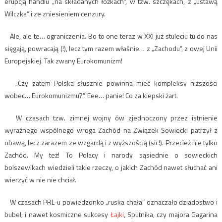
erupcją handlu „na składanych łóżkach”, w tzw. szczękach, z „ustawą
Wilczka” i ze zniesieniem cenzury.
Ale, ale te… ograniczenia. Bo to one teraz w XXI już stuleciu tu do nas
sięgają, powracają (!), lecz tym razem właśnie… z „Zachodu”, z owej Unii
Europejskiej. Tak zwany Eurokomunizm!
„Czy zatem Polska słusznie powinna mieć kompleksy niższości
wobec… Eurokomunizmu?”. Eee… panie! Co za kiepski żart.
W czasach tzw. zimnej wojny ów zjednoczony przez istnienie
wyraźnego wspólnego wroga Zachód na Związek Sowiecki patrzył z
obawą, lecz zarazem ze wzgardą i z wyższością (sic!). Przecież nie tylko
Zachód. My też! To Polacy i narody sąsiednie o sowieckich
bolszewikach wiedzieli takie rzeczy, o jakich Zachód nawet słuchać ani
wierzyć w nie nie chciał.
W czasach PRL-u powiedzonko „ruska chała” oznaczało dziadostwo i
bubel; i nawet kosmiczne sukcesy
Łajki
, Sputnika, czy majora Gagarina