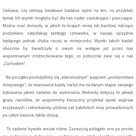
Ciekawe, czy istnieją światowe badania opinii na ten, na przykład,
temat. Ich wyniki mogłyby być dla nas nader zaskakujące i pouczające.
Można snuć domysły, w jakich to krajach mniej lub bardziej milcząco
podzielano satysfakcję tamtego człowieka, w swojej ojczyźnie
będącego jednak chyba raczej w mniejszości. Wyniki takich badań
ubocznie by świadczyły o owym na wstępie już przez nas
wspomnianym zróżniczkowaniu tego, co potocznie zwie się u nas
„Zachodem”.
Na początku posłużyliśmy się „staromodnym” pojęciem „posłannictwa
dziejowego”; że mianowicie każdy naród ma na danym etapie swojego
bytowania jakieś zadanie do wykonania. Niekiedy dotyczy to jakiejś
grupy narodów, że wspomnimy klasyczny przykład epoki wypraw
krzyżowych i rekonkwisty; później zaś katolickich misji prowadzonych
po całym świecie, także dzisiaj.
To zadanie bywało wszak różne. Zazwyczaj polegało ono po prostu