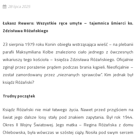
28 lipca 2025
Łukasz Rewers: Wszystkie ręce umyte – tajemnica śmierci ks.
Zdzisława Różańskiego
23 sierpnia 1979 roku Konin obiegła wstrząsająca wieść – na plebanii
parafii Maksymiliana Kolbe znaleziono ciało jednego z ówczesnych
wikariuszy tego kościoła – księdza Zdzisława Różańskiego. Oficjalnie
zginął przez porażenie prądem podczas brania kąpieli. Nieoficjalnie –
został zamordowany przez „nieznanych sprawców”. Kim jednak był
ksiądz Różański?
Trudny początek
Ksiądz Różański nie miał łatwego życia. Nawet przed przyjściem na
świat jego dalsze losy stały pod znakiem zapytania. Był rok 1944.
Okres II Wojny Światowej. Jego matka – Regina Różańska z domu
Chlebowska, była wówczas w szóstej ciąży. Nosiła pod swym sercem