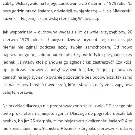
zabity. Wskazywało na to jego zachowanie z 23 sierpnia 1979 roku. Na
parę godzin przed śmiercią odwiedził swoją siostrę – Łucję Mielcarek i
kuzynki – Eugenię Jakubowską i Leokadię Witkowską.
Jak wspominały – duchowny wydał się im dziwnie przygnębiony. 28
czerwca 1979 roku miał miejsce dziwny incydent. Tego dnia ksiądz
niemal nie zginął podczas jazdy swoim samochodem. Od nowo
naprawionego pojazdu odpadło koło. Czy był to tylko przypadek, czy
jednak już wtedy ktoś planował go zgładzić lub zastraszyć? Czy ktoś,
np. podczas spowiedzi, mógł wyjawić księdzu, że jest planowany
zamach na jego życie? To pytanie pozostanie bez odpowiedzi, tak samo
jak wiele innych pytań i wydarzeń, które stawiają duży znak zapytania
całej tej sprawie.
Na przykład dlaczego nie przeprowadzono sekcji zwłok? Dlaczego nie
było prokuratora na miejscu zgonu? Dlaczego do pogrzebu doszło tak
szybko, bo już 26 sierpnia, mimo niejasnych okoliczności śmierci? A to
nie koniec tajemnic… Stanisław Różański który jako pierwszy z rodziny