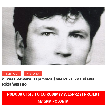
FELIETONY
HISTORIA
Łukasz Rewers: Tajemnica śmierci ks. Zdzisława
Różańskiego
PODOBA CI SIĘ TO CO ROBIMY? WESPRZYJ PROJEKT
MAGNA POLONIA!