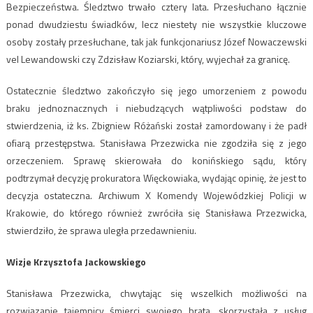
Bezpieczeństwa. Śledztwo trwało cztery lata. Przesłuchano łącznie
ponad dwudziestu świadków, lecz niestety nie wszystkie kluczowe
osoby zostały przesłuchane, tak jak funkcjonariusz Józef Nowaczewski
vel Lewandowski czy Zdzisław Koziarski, który, wyjechał za granicę.
Ostatecznie śledztwo zakończyło się jego umorzeniem z powodu
braku jednoznacznych i niebudzących wątpliwości podstaw do
stwierdzenia, iż ks. Zbigniew Różański został zamordowany i że padł
ofiarą przestępstwa. Stanisława Przezwicka nie zgodziła się z jego
orzeczeniem. Sprawę skierowała do konińskiego sądu, który
podtrzymał decyzję prokuratora Więckowiaka, wydając opinię, że jest to
decyzja ostateczna. Archiwum X Komendy Wojewódzkiej Policji w
Krakowie, do którego również zwróciła się Stanisława Przezwicka,
stwierdziło, że sprawa uległa przedawnieniu.
Wizje Krzysztofa Jackowskiego
Stanisława Przezwicka, chwytając się wszelkich możliwości na
rozwiązanie tajemnicy śmierci swojego brata, skorzystała z usług