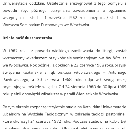
Uniwersytecie Łódzkim. Ostatecznie zrezygnował z tego pomysłu z
powodu zbyt późnego otrzymania zawiadomienia o egzaminie
wstępnym na studia. 1 września 1962 roku rozpoczął studia w
Wyższym Seminarium Duchownym we Włocławku.
Działalność duszpasterska
W 1967 roku, z powodu wielkiego zamiłowania do liturgii, został
wyznaczony wikariuszem przy kościele seminaryjnym pw. św. Witalisa
we Włocławku. Rok później, a dokładnie 23 czerwca 1968 roku, przyjął
święcenia kapłańskie z rąk biskupa włocławskiego – Antoniego
Pawłowskiego, a 30 czerwca 1968 roku odprawił swoją mszę
prymicyjną w kościele w Lądku. Od 24 sierpnia 1968 do 30 lipca 1969
roku pełnił obowiązki wikariusza w parafii Wieniec koło Włocławka.
Po tym okresie rozpoczął trzyletnie studia na Katolickim Uniwersytecie
Lubelskim na Wydziale Teologicznym w zakresie teologii pastoralnej,
które ukończył 24 czerwca 1972 roku. Podczas studiów na KUL-u był
członkiem akademickiego chóru. Otrzymał tytuł magistra za pracę pt.