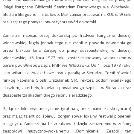
Księgi liturgiczne Biblioteki Seminarium Duchownego we Włocławku.
Studium liturgiczno – źródłowe. Miał zamiar pracować na KUL-u. W celu
realizacji tego pomysłu otworzył przewód doktorski.
Zamierzał napisać pracę doktorską pt. Tradycje liturgiczne diecezji
włocławskiej. Nigdy jednak tego nie zrobił z powodu odwołania go
przez biskupa Jana Zarębę do pracy duszpasterskiej w diecezji
włocławskiej. 15 lipca 1972 roku został mianowany wikariuszem w
parafii pw. Wniebowzięcia NMP we Włocławku. Od 1 lipca 1973 roku,
jako wikariusz, związał swe losy z parafią w Sieradzu. Pełnił również
funkcję kapelana Sióstr Urszulanek SJK, rektora podominikańskiego
klasztoru, katechety, kapelana powiatowego szpitala w Sieradzu oraz
duszpasterza akademickiego rejonu sieradzkiego.
Będąc uzdolnionym muzycznie (grał na gitarze, pianinie i skrzypcach)
oraz mając talent do śpiewu, zorganizował lokalny festiwal piosenek
religijnych. Zamierzenia te zrealizował dzięki założenemu wcześniej
zespołowi muzyczno-wokalnemu „Dominikanie”. Zespół ten