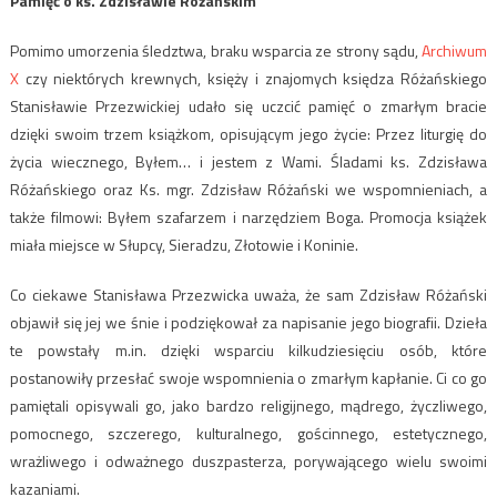
Pamięć o ks. Zdzisławie Różańskim
Pomimo umorzenia śledztwa, braku wsparcia ze strony sądu,
Archiwum
X
czy niektórych krewnych, księży i znajomych księdza Różańskiego
Stanisławie Przezwickiej udało się uczcić pamięć o zmarłym bracie
dzięki swoim trzem książkom, opisującym jego życie: Przez liturgię do
życia wiecznego, Byłem… i jestem z Wami. Śladami ks. Zdzisława
Różańskiego oraz Ks. mgr. Zdzisław Różański we wspomnieniach, a
także filmowi: Byłem szafarzem i narzędziem Boga. Promocja książek
miała miejsce w Słupcy, Sieradzu, Złotowie i Koninie.
Co ciekawe Stanisława Przezwicka uważa, że sam Zdzisław Różański
objawił się jej we śnie i podziękował za napisanie jego biografii. Dzieła
te powstały m.in. dzięki wsparciu kilkudziesięciu osób, które
postanowiły przesłać swoje wspomnienia o zmarłym kapłanie. Ci co go
pamiętali opisywali go, jako bardzo religijnego, mądrego, życzliwego,
pomocnego, szczerego, kulturalnego, gościnnego, estetycznego,
wrażliwego i odważnego duszpasterza, porywającego wielu swoimi
kazaniami.