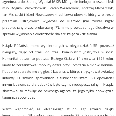
agentura, a dokładniej Wydział IV KW MO, gdzie funkcjonariuszami byli
m.in. Bogumił Wypychowski, Stefan Wesołowski, Andrzej Młynarczyk,
Jan Michalski i Józef Nowaczewski vel Lewandowski, który w okresie
przemian ustrojowych wyjechał do Niemiec (nie został nigdy
przesłuchany przez prokuraturę IPN, mimo prowadzonego śledztwa w
sprawie wyjaśnienia okoliczności śmierci księdza Zdzisława).
Ksiądz Różański, mimo wymierzonych w niego działań SB, pozostał
nieugięty, dając od czasu do czasu komunistom „pstryczka w nos”.
Komuniści odczuli to podczas Bożego Ciała z 14 czerwca 1979 roku,
kiedy to zorganizował mobilny ołtarz przy Komitecie PZPR w Koninie.
Podobno zdarzało mu się głosić kazania, w których krytykował „władzę
ludową”. O swoich spotkaniach z funkcjonariuszami SB opowiadał
innym ludziom, co dla esbeków było czymś niedopuszczalnym. Ksiądz
skwitował to mówiąc do pewnego agenta, że jego tylko obowiązuje
tajemnica spowiedzi.
Warto wspomnieć, że kilkadziesiąt lat po jego śmierci, dzięki
kwerendom w IPNie odnaleziono dokumenty SB wskazujące na to, że