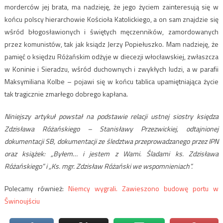
morderców jej brata, ma nadzieję, że jego życiem zainteresują się w
końcu polscy hierarchowie Kościoła Katolickiego, a on sam znajdzie się
wśród błogosławionych i świętych męczenników, zamordowanych
przez komunistów, tak jak ksiądz Jerzy Popiełuszko. Mam nadzieję, że
pamięć o księdzu Różańskim odżyje w diecezji włocławskiej, zwłaszcza
w Koninie i Sieradzu, wśród duchownych i zwykłych ludzi, a w parafii
Maksymiliana Kolbe – pojawi się w końcu tablica upamiętniająca życie
tak tragicznie zmarłego dobrego kapłana.
Niniejszy artykuł powstał na podstawie relacji ustnej siostry księdza
Zdzisława Różańskiego – Stanisławy Przezwickiej, odtajnionej
dokumentacji SB, dokumentacji ze śledztwa przeprowadzanego przez IPN
oraz książek: „Byłem… i jestem z Wami. Śladami ks. Zdzisława
Różańskiego” i „Ks. mgr. Zdzisław Różański we wspomnieniach”.
Polecamy również:
Niemcy wygrali. Zawieszono budowę portu w
Świnoujściu