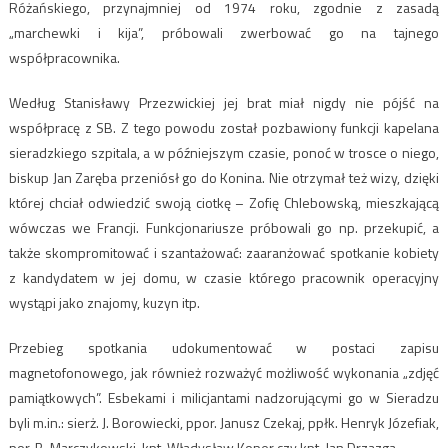
Różańskiego, przynajmniej od 1974 roku, zgodnie z zasadą
„marchewki i kija”, próbowali zwerbować go na tajnego
współpracownika.
Według Stanisławy Przezwickiej jej brat miał nigdy nie pójść na
współpracę z SB. Z tego powodu został pozbawiony funkcji kapelana
sieradzkiego szpitala, a w późniejszym czasie, ponoć w trosce o niego,
biskup Jan Zaręba przeniósł go do Konina. Nie otrzymał też wizy, dzięki
której chciał odwiedzić swoją ciotkę – Zofię Chlebowską, mieszkającą
wówczas we Francji. Funkcjonariusze próbowali go np. przekupić, a
także skompromitować i szantażować: zaaranżować spotkanie kobiety
z kandydatem w jej domu, w czasie którego pracownik operacyjny
wystąpi jako znajomy, kuzyn itp.
Przebieg spotkania udokumentować w postaci zapisu
magnetofonowego, jak również rozważyć możliwość wykonania „zdjęć
pamiątkowych”. Esbekami i milicjantami nadzorującymi go w Sieradzu
byli m.in.: sierż. J. Borowiecki, ppor. Janusz Czekaj, ppłk. Henryk Józefiak,
por. B. Marczykowski, kpt. Władysław Koper czy kpt. Jan Drzazga.