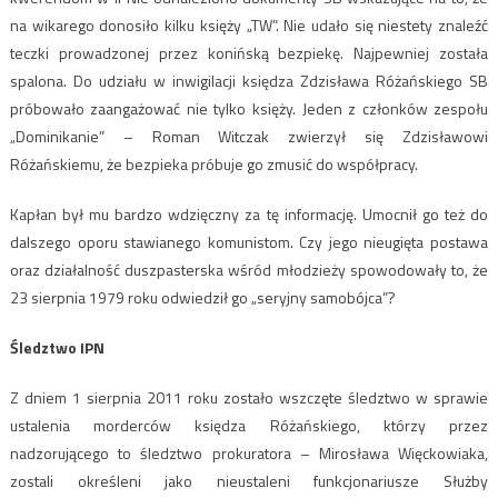
na wikarego donosiło kilku księży „TW”. Nie udało się niestety znaleźć
teczki prowadzonej przez konińską bezpiekę. Najpewniej została
spalona. Do udziału w inwigilacji księdza Zdzisława Różańskiego SB
próbowało zaangażować nie tylko księży. Jeden z członków zespołu
„Dominikanie” – Roman Witczak zwierzył się Zdzisławowi
Różańskiemu, że bezpieka próbuje go zmusić do współpracy.
Kapłan był mu bardzo wdzięczny za tę informację. Umocnił go też do
dalszego oporu stawianego komunistom. Czy jego nieugięta postawa
oraz działalność duszpasterska wśród młodzieży spowodowały to, że
23 sierpnia 1979 roku odwiedził go „seryjny samobójca”?
Śledztwo IPN
Z dniem 1 sierpnia 2011 roku zostało wszczęte śledztwo w sprawie
ustalenia morderców księdza Różańskiego, którzy przez
nadzorującego to śledztwo prokuratora – Mirosława Więckowiaka,
zostali określeni jako nieustaleni funkcjonariusze Służby