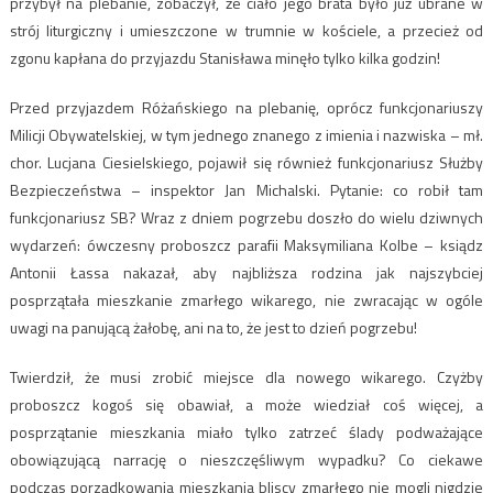
przybył na plebanie, zobaczył, że ciało jego brata było już ubrane w
strój liturgiczny i umieszczone w trumnie w kościele, a przecież od
zgonu kapłana do przyjazdu Stanisława minęło tylko kilka godzin!
Przed przyjazdem Różańskiego na plebanię, oprócz funkcjonariuszy
Milicji Obywatelskiej, w tym jednego znanego z imienia i nazwiska – mł.
chor. Lucjana Ciesielskiego, pojawił się również funkcjonariusz Służby
Bezpieczeństwa – inspektor Jan Michalski. Pytanie: co robił tam
funkcjonariusz SB? Wraz z dniem pogrzebu doszło do wielu dziwnych
wydarzeń: ówczesny proboszcz parafii Maksymiliana Kolbe – ksiądz
Antonii Łassa nakazał, aby najbliższa rodzina jak najszybciej
posprzątała mieszkanie zmarłego wikarego, nie zwracając w ogóle
uwagi na panującą żałobę, ani na to, że jest to dzień pogrzebu!
Twierdził, że musi zrobić miejsce dla nowego wikarego. Czyżby
proboszcz kogoś się obawiał, a może wiedział coś więcej, a
posprzątanie mieszkania miało tylko zatrzeć ślady podważające
obowiązującą narrację o nieszczęśliwym wypadku? Co ciekawe
podczas porządkowania mieszkania bliscy zmarłego nie mogli nigdzie