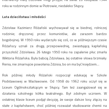
roku w rodzinnym domie w Piotrowie, niedaleko Słupcy.
Lata dzieciństwa i młodości
Zdzisław Kazimierz Różański wychowywał się w biednej, rolniczej
rodzinie; dręczonej przez komunistów, ale zarazem bardzo
bogobojnej. W 1950 roku wydarzyło się coś, co w późniejszym czasie
Różańscy uznali za drugą przepowiednię, zwiastującą kapłańską
przyszłość Zdzisława. 26 lutego 1950 roku na zapalenie płuc zmarła
Wiktoria Różańska. Była babcią Zdzisława. Jej ostatnie słowa brzmiały:
Renia, nie zmarnujcie powołania Zdzisia, bo on ma być księdzem…
Rok później młody Różański rozpoczął edukację w Szkole
Podstawowej w Wacławowie. Od 1958 do 1962 roku uczył się w
Liceum Ogólnokształcącym w Słupcy. Tam też zaangażował się w
działania szkolnego kółka teatralnego. Był zdolnym uczniem. W
ostatniej klasie liceum podjął decyzję, że swoje dalsze losy złączy na
stałe z kapłaństwem, choć później rozważał studiowanie chemii na