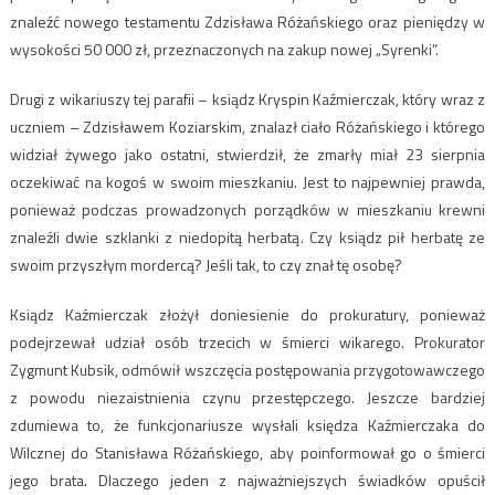
znaleźć nowego testamentu Zdzisława Różańskiego oraz pieniędzy w
wysokości 50 000 zł, przeznaczonych na zakup nowej „Syrenki”.
Drugi z wikariuszy tej parafii – ksiądz Kryspin Kaźmierczak, który wraz z
uczniem – Zdzisławem Koziarskim, znalazł ciało Różańskiego i którego
widział żywego jako ostatni, stwierdził, że zmarły miał 23 sierpnia
oczekiwać na kogoś w swoim mieszkaniu. Jest to najpewniej prawda,
ponieważ podczas prowadzonych porządków w mieszkaniu krewni
znaleźli dwie szklanki z niedopitą herbatą. Czy ksiądz pił herbatę ze
swoim przyszłym mordercą? Jeśli tak, to czy znał tę osobę?
Ksiądz Kaźmierczak złożył doniesienie do prokuratury, ponieważ
podejrzewał udział osób trzecich w śmierci wikarego. Prokurator
Zygmunt Kubsik, odmówił wszczęcia postępowania przygotowawczego
z powodu niezaistnienia czynu przestępczego. Jeszcze bardziej
zdumiewa to, że funkcjonariusze wysłali księdza Kaźmierczaka do
Wilcznej do Stanisława Różańskiego, aby poinformował go o śmierci
jego brata. Dlaczego jeden z najważniejszych świadków opuścił