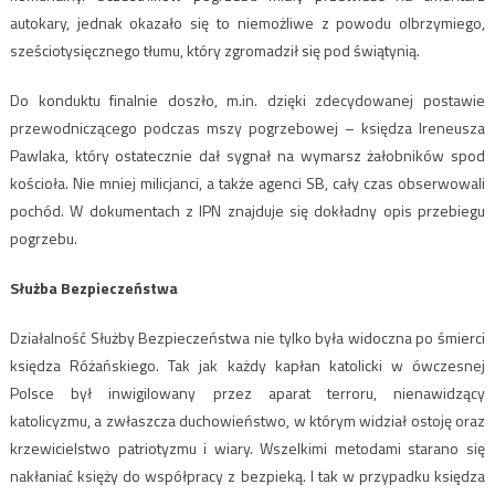
autokary, jednak okazało się to niemożliwe z powodu olbrzymiego,
sześciotysięcznego tłumu, który zgromadził się pod świątynią.
Do konduktu finalnie doszło, m.in. dzięki zdecydowanej postawie
przewodniczącego podczas mszy pogrzebowej – księdza Ireneusza
Pawlaka, który ostatecznie dał sygnał na wymarsz żałobników spod
kościoła. Nie mniej milicjanci, a także agenci SB, cały czas obserwowali
pochód. W dokumentach z IPN znajduje się dokładny opis przebiegu
pogrzebu.
Służba Bezpieczeństwa
Działalność Służby Bezpieczeństwa nie tylko była widoczna po śmierci
księdza Różańskiego. Tak jak każdy kapłan katolicki w ówczesnej
Polsce był inwigilowany przez aparat terroru, nienawidzący
katolicyzmu, a zwłaszcza duchowieństwo, w którym widział ostoję oraz
krzewicielstwo patriotyzmu i wiary. Wszelkimi metodami starano się
nakłaniać księży do współpracy z bezpieką. I tak w przypadku księdza