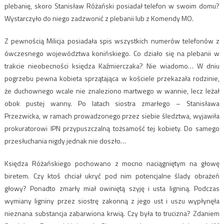
plebanię, skoro Stanisław Różański posiadał telefon w swoim domu?
Wystarczyło do niego zadzwonić z plebanii lub z Komendy MO.
Z pewnością Milicja posiadała spis wszystkich numerów telefonów z
ówczesnego województwa konińskiego. Co działo się na plebanii w
trakcie nieobecności księdza Kaźmierczaka? Nie wiadomo… W dniu
pogrzebu pewna kobieta sprzątająca w kościele przekazała rodzinie,
że duchownego wcale nie znaleziono martwego w wannie, lecz leżał
obok pustej wanny. Po latach siostra zmarłego – Stanisława
Przezwicka, w ramach prowadzonego przez siebie śledztwa, wyjawiła
prokuratorowi IPN przypuszczalną tożsamość tej kobiety. Do samego
przesłuchania nigdy jednak nie doszło…
Księdza Różańskiego pochowano z mocno naciągniętym na głowę
biretem. Czy ktoś chciał ukryć pod nim potencjalne ślady obrażeń
głowy? Ponadto zmarły miał owiniętą szyję i usta ligniną. Podczas
wymiany ligniny przez siostrę zakonną z jego ust i uszu wypłynęła
nieznana substancja zabarwiona krwią. Czy była to trucizna? Zdaniem