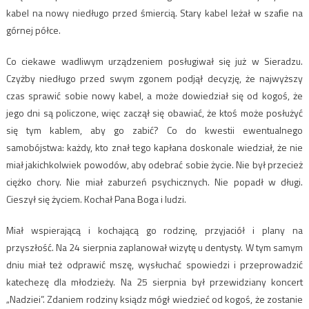
kabel na nowy niedługo przed śmiercią. Stary kabel leżał w szafie na
górnej półce.
Co ciekawe wadliwym urządzeniem posługiwał się już w Sieradzu.
Czyżby niedługo przed swym zgonem podjął decyzję, że najwyższy
czas sprawić sobie nowy kabel, a może dowiedział się od kogoś, że
jego dni są policzone, więc zaczął się obawiać, że ktoś może posłużyć
się tym kablem, aby go zabić? Co do kwestii ewentualnego
samobójstwa: każdy, kto znał tego kapłana doskonale wiedział, że nie
miał jakichkolwiek powodów, aby odebrać sobie życie. Nie był przecież
ciężko chory. Nie miał zaburzeń psychicznych. Nie popadł w długi.
Cieszył się życiem. Kochał Pana Boga i ludzi.
Miał wspierającą i kochającą go rodzinę, przyjaciół i plany na
przyszłość. Na 24 sierpnia zaplanował wizytę u dentysty. W tym samym
dniu miał też odprawić mszę, wysłuchać spowiedzi i przeprowadzić
katechezę dla młodzieży. Na 25 sierpnia był przewidziany koncert
„Nadziei”. Zdaniem rodziny ksiądz mógł wiedzieć od kogoś, że zostanie