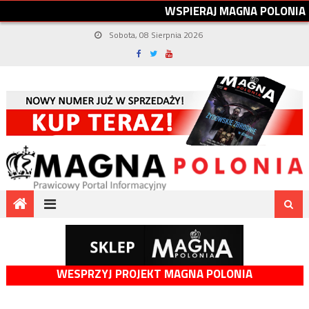
W
S
P
I
E
R
A
J
M
A
G
N
A
P
O
L
O
N
I
A
Sobota, 08 Sierpnia 2026
WESPRZYJ PROJEKT MAGNA POLONIA