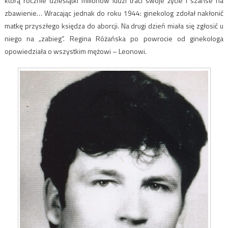
którą rocznie dziesiątki milionów ludzi traci swoje życie i szanse na
zbawienie… Wracając jednak do roku 1944: ginekolog zdołał nakłonić
matkę przyszłego księdza do aborcji. Na drugi dzień miała się zgłosić u
niego na „zabieg”. Regina Różańska po powrocie od ginekologa
opowiedziała o wszystkim mężowi – Leonowi.