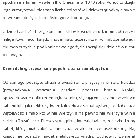
spotkanie z Janem Pawłem II w Gnieźnie w 1979 roku. Ponoć to dzięki
jego autorytetowi nieznana liczba chłopców i dziewcząt odkryła swoje
powołanie do życia kapłańskiego i zakonnego.
Udzielał „ciche” chrzty, komunie i śluby kościelne rodzinom żołnierzy i
milicjantów. Jako ksiądz modernista uczestniczył w nabożeństwach
ekumenicznych, a pod koniec swojego życia zaczął się udzielać w ruchu
oazowym.
Dzień dobry, przyszliśmy popełnić pana samobójstwo
Od samego początku oficjalne wyjaśnienia przyczyny śmierci księdza
(przypadkowe porażenie prądem podczas brania kąpieli,
spowodowane dotknięciem ręką wiadra, stykającym się z nieszczelnym
kablem lub, jak niektórzy twierdzili, celowe samobójstwo), budziły duże
wątpliwości i mało kto w nie wierzył, a na pewno nie wierzyła w nie
rodzina Różańskich. Pierwszą wątpliwą kwestią było to, że uszkodzony
kabel, który miał zabić wikariusza… wcale nie był uszkodzony. Ba,
ksiądz nie posiadał nawet metalowego wiadra. Duchowny wymienił