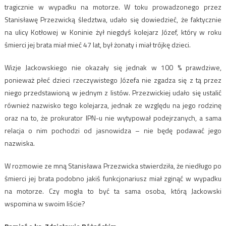
tragicznie w wypadku na motorze. W toku prowadzonego przez
Stanisławę Przezwicką śledztwa, udało się dowiedzieć, że faktycznie
na ulicy Kotłowej w Koninie żył niegdyś kolejarz Józef, który w roku
śmierci jej brata miał mieć 47 lat, był żonaty i miał trójkę dzieci.
Wizje Jackowskiego nie okazały się jednak w 100 % prawdziwe,
ponieważ płeć dzieci rzeczywistego Józefa nie zgadza się z tą przez
niego przedstawioną w jednym z listów. Przezwickiej udało się ustalić
również nazwisko tego kolejarza, jednak ze względu na jego rodzinę
oraz na to, że prokurator IPN-u nie wytypował podejrzanych, a sama
relacja o nim pochodzi od jasnowidza – nie będę podawać jego
nazwiska.
W rozmowie ze mną Stanisława Przezwicka stwierdziła, że niedługo po
śmierci jej brata podobno jakiś funkcjonariusz miał zginąć w wypadku
na motorze. Czy mogła to być ta sama osoba, którą Jackowski
wspomina w swoim liście?