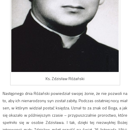
Ks. Zdzisław Różański
Następnego dnia Różański powiedział swojej żonie, że nie pozwoli na
to, aby ich nienarodzony syn został zabity. Podczas ostatniej nocy miał
sen, w którym widział postać księdza. Uznał to za znak od Boga, a jak
się okazało w późniejszym czasie – przypuszczalnie proroctwo, które
spełniło się w osobie Zdzisława. I tak, dzięki tej niezwykłej Bożej
interwencji mały Zdzisław mógł przyjść na świat 26 listopada 1944