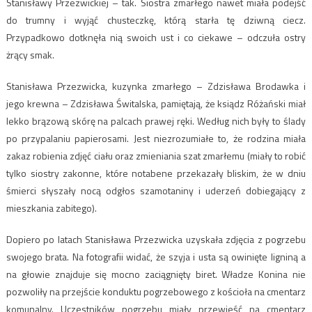
Stanisławy Przezwickiej – tak. Siostra zmarłego nawet miała podejść
do trumny i wyjąć chusteczkę, którą starła tę dziwną ciecz.
Przypadkowo dotknęła nią swoich ust i co ciekawe – odczuła ostry
żrący smak.
Stanisława Przezwicka, kuzynka zmarłego – Zdzisława Brodawka i
jego krewna – Zdzisława Świtalska, pamiętają, że ksiądz Różański miał
lekko brązową skórę na palcach prawej ręki. Według nich były to ślady
po przypalaniu papierosami. Jest niezrozumiałe to, że rodzina miała
zakaz robienia zdjęć ciału oraz zmieniania szat zmarłemu (miały to robić
tylko siostry zakonne, które notabene przekazały bliskim, że w dniu
śmierci słyszały nocą odgłos szamotaniny i uderzeń dobiegający z
mieszkania zabitego).
Dopiero po latach Stanisława Przezwicka uzyskała zdjęcia z pogrzebu
swojego brata. Na fotografii widać, że szyja i usta są owinięte ligniną a
na głowie znajduje się mocno zaciągnięty biret. Władze Konina nie
pozwoliły na przejście konduktu pogrzebowego z kościoła na cmentarz
komunalny. Uczestników pogrzebu miały przewieść na cmentarz