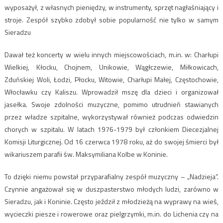
wyposażył, z własnych pieniędzy, w instrumenty, sprzęt nagłaśniający i
stroje. Zespół szybko zdobył sobie popularność nie tylko w samym
Sieradzu
Dawał też koncerty w wielu innych miejscowościach, m.in. w: Charłupi
Wielkiej, Kłocku, Chojnem, Unikowie, Wągłczewie, Miłkowicach,
Zduńskiej Woli, Łodzi, Płocku, Witowie, Charłupi Małej, Częstochowie,
Włocławku czy Kaliszu. Wprowadził mszę dla dzieci i organizował
jasełka. Swoje zdolności muzyczne, pomimo utrudnień stawianych
przez władze szpitalne, wykorzystywał również podczas odwiedzin
chorych w szpitalu. W latach 1976-1979 był członkiem Diecezjalnej
Komisji Liturgicznej. Od 16 czerwca 1978 roku, aż do swojej śmierci był
wikariuszem parafii św. Maksymiliana Kolbe w Koninie.
To dzięki niemu powstał przyparafialny zespół muzyczny – „Nadzieja”.
Czynnie angażował się w duszpasterstwo młodych ludzi, zarówno w
Sieradzu, jak i Koninie. Często jeździł z młodzieżą na wyprawy na wieś,
wycieczki piesze i rowerowe oraz pielgrzymki, m.in. do Lichenia czy na