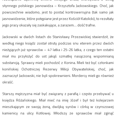
słynnego polskiego jasnowidza – Krzysztofa Jackowskiego. Choć, jak
powszechnie wiadomo, jest to postać kontrowersyjna (tak samo jak
jasnowidzenie, które potępiane jest przez Kościół Katolicki), to rezultaty
jego pracy okazały się zaskakujące, a zarazem… dość trafne.
Jackowski w dwóch listach do Stanisławy Przezwickiej stwierdził, że
według niego ksiądz został otruty podczas snu eterem przez dwóch
nieżyjących już sprawców – 47 latka i 25-26 latka, z czego ten ostatni
miał mu przyłożyć do ust jakąś szmatkę nasączoną wspomnianą
substancją. Sprawcy mieli pochodzić z Konina. Mieli też być członkami
konińskiej Ochotniczej Rezerwy Milicji Obywatelskiej, choć, jak
zaznaczył Jackowski, nie byli spokrewnieni. Mordercy mieli go również
okraść.
Starszy mężczyzna miał być związany z parafią i często przebywać u
księdza Różańskiego. Miał mieć na imię Józef i był też kolejarzem
mieszkającym ze swoją żoną, dwójką synów i córką w czynszowej
kamienicy na ulicy Kotłowej. Młodszy ze sprawców miał zginąć