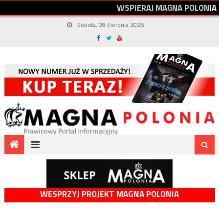
W
S
P
I
E
R
A
J
M
A
G
N
A
P
O
L
O
N
I
A
Sobota, 08 Sierpnia 2026
WESPRZYJ PROJEKT MAGNA POLONIA