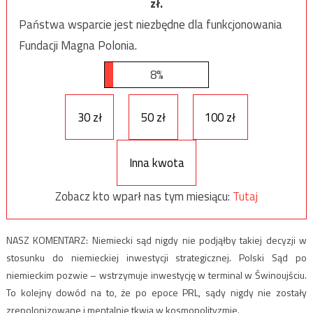
zł.
Państwa wsparcie jest niezbędne dla funkcjonowania
Fundacji Magna Polonia.
8%
30 zł
50 zł
100 zł
Inna kwota
Zobacz kto wparł nas tym miesiącu:
Tutaj
NASZ KOMENTARZ: Niemiecki sąd nigdy nie podjąłby takiej decyzji w
stosunku do niemieckiej inwestycji strategicznej. Polski Sąd po
niemieckim pozwie – wstrzymuje inwestycję w terminal w Świnoujściu.
To kolejny dowód na to, że po epoce PRL, sądy nigdy nie zostały
zrepolonizowane i mentalnie tkwią w kosmopolityzmie.