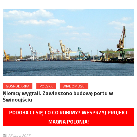
GOSPODARKA
POLSKA
WIADOMOŚCI
Niemcy wygrali. Zawieszono budowę portu w
Świnoujściu
PODOBA CI SIĘ TO CO ROBIMY? WESPRZYJ PROJEKT
MAGNA POLONIA!
26 lipca 2025