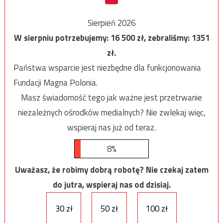
Sierpień 2026
W sierpniu potrzebujemy:
16 500
zł, zebraliśmy:
1351
zł.
Państwa wsparcie jest niezbędne dla funkcjonowania
Fundacji Magna Polonia.
Masz świadomość tego jak ważne jest przetrwanie
niezależnych ośrodków medialnych? Nie zwlekaj więc,
wspieraj nas już od teraz.
8%
Uważasz, że robimy dobrą robotę? Nie czekaj zatem
do jutra, wspieraj nas od dzisiaj.
30 zł
50 zł
100 zł