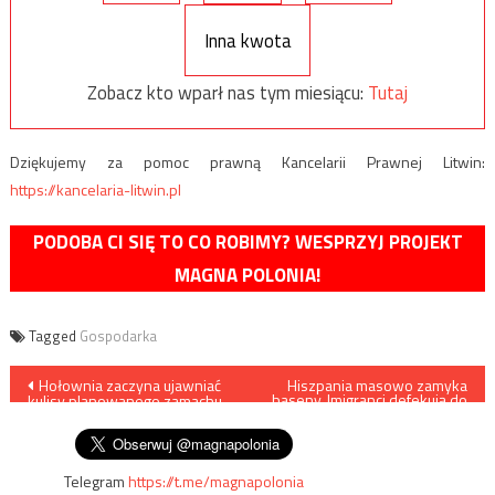
Inna kwota
Zobacz kto wparł nas tym miesiącu:
Tutaj
Dziękujemy za pomoc prawną Kancelarii Prawnej Litwin:
https://kancelaria-litwin.pl
PODOBA CI SIĘ TO CO ROBIMY? WESPRZYJ PROJEKT
MAGNA POLONIA!
Tagged
Gospodarka
Nawigacja
Hołownia zaczyna ujawniać
Hiszpania masowo zamyka
baseny. Imigranci defekują do
kulisy planowanego zamachu
wody
wpisu
stanu
Telegram
https://t.me/magnapolonia