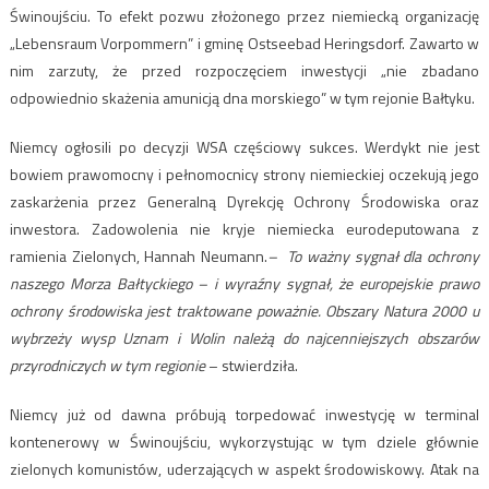
Świnoujściu. To efekt pozwu złożonego przez niemiecką organizację
„Lebensraum Vorpommern” i gminę Ostseebad Heringsdorf. Zawarto w
nim zarzuty, że przed rozpoczęciem inwestycji „nie zbadano
odpowiednio skażenia amunicją dna morskiego” w tym rejonie Bałtyku.
Niemcy ogłosili po decyzji WSA częściowy sukces. Werdykt nie jest
bowiem prawomocny i pełnomocnicy strony niemieckiej oczekują jego
zaskarżenia przez Generalną Dyrekcję Ochrony Środowiska oraz
inwestora. Zadowolenia nie kryje niemiecka eurodeputowana z
ramienia Zielonych, Hannah Neumann.
– To ważny sygnał dla ochrony
naszego Morza Bałtyckiego – i wyraźny sygnał, że europejskie prawo
ochrony środowiska jest traktowane poważnie. Obszary Natura 2000 u
wybrzeży wysp Uznam i Wolin należą do najcenniejszych obszarów
przyrodniczych w tym regionie
– stwierdziła.
Niemcy już od dawna próbują torpedować inwestycję w terminal
kontenerowy w Świnoujściu, wykorzystując w tym dziele głównie
zielonych komunistów, uderzających w aspekt środowiskowy. Atak na