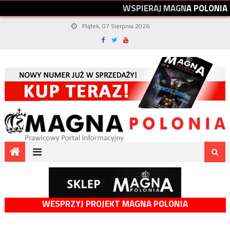
W
S
P
I
E
R
A
J
M
A
G
N
A
P
O
L
O
N
I
A
Piątek, 07 Sierpnia 2026
WESPRZYJ PROJEKT MAGNA POLONIA