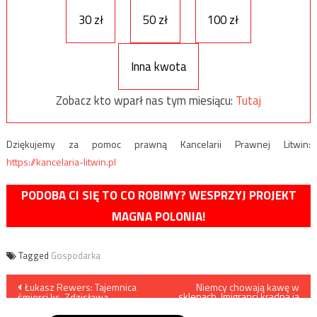
30 zł
50 zł
100 zł
Inna kwota
Zobacz kto wparł nas tym miesiącu:
Tutaj
Dziękujemy za pomoc prawną Kancelarii Prawnej Litwin:
https://kancelaria-litwin.pl
PODOBA CI SIĘ TO CO ROBIMY? WESPRZYJ PROJEKT
MAGNA POLONIA!
Tagged
Gospodarka
Nawigacja
Łukasz Rewers: Tajemnica
Niemcy chowają kawę w
sklepach. Imigranci kradną ją
śmierci ks. Zdzisława
na potęgę
wpisu
Różańskiego