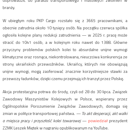
doprowadzić do paraliżu transportowego i masowych zwolnień w
branży.
W ubiegłym roku PKP Cargo rozstało się z 3665 pracownikami, a
obecnie zatrudnia około 10 tysięcy osób. Na początku czerwca spółka
ogłosiła kolejne plany redukcji zatrudnienia — w 2025 r. pracę może
stracić do 1041 osób, a w kolejnym roku nawet do 1388. Główne
przyczyny problemów polskich kolei to absurdalne unijne wymogi
klimatyczne oraz rosnąca, niekontrolowana, nieuczciwa konkurencja ze
strony ukraińskich przewoźników. Ukraińcy, których nie obowiązują
unijne wymogi, mogą zaoferować znacznie korzystniejsze stawki za
przewozy ładunków, dzięki czemu przejmują ich tranzyt przez Polskę.
Akcja protestacyjna potrwa do środy, czyli od 28 do 30 lipca. Związek
Zawodowy Maszynistów Kolejowych w Polsce, wspierany przez
Ogólnopolskie Porozumienie Związków Zawodowych, domaga się
zmian w polityce transportowej państwa.
— To akt desperacji, akt walki
o miejsca pracy i przyszłość kolei towarowej
—
powiedział
prezydent
ZZMK Leszek Miętek w nagraniu opublikowanym na YouTube.