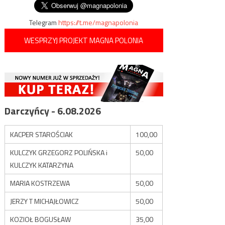
Telegram
https://t.me/magnapolonia
WESPRZYJ PROJEKT MAGNA POLONIA
Darczyńcy - 6.08.2026
KACPER STAROŚCIAK
100,00
KULCZYK GRZEGORZ POLIŃSKA i
50,00
KULCZYK KATARZYNA
MARIA KOSTRZEWA
50,00
JERZY T MICHAJŁOWICZ
50,00
KOZIOŁ BOGUSŁAW
35,00