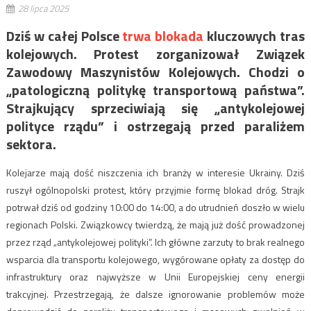
28 lipca 2025
Dziś w całej Polsce
trwa blokada
kluczowych tras
kolejowych. Protest zorganizował Związek
Zawodowy Maszynistów Kolejowych. Chodzi o
„patologiczną politykę transportową państwa”.
Strajkujący sprzeciwiają się „antykolejowej
polityce rządu” i ostrzegają przed paraliżem
sektora.
Kolejarze mają dość niszczenia ich branży w interesie Ukrainy. Dziś
ruszył ogólnopolski protest, który przyjmie formę blokad dróg. Strajk
potrwał dziś od godziny 10:00 do 14:00, a do utrudnień doszło w wielu
regionach Polski. Związkowcy twierdzą, że mają już dość prowadzonej
przez rząd „antykolejowej polityki”. Ich główne zarzuty to brak realnego
wsparcia dla transportu kolejowego, wygórowane opłaty za dostęp do
infrastruktury oraz najwyższe w Unii Europejskiej ceny energii
trakcyjnej. Przestrzegają, że dalsze ignorowanie problemów może