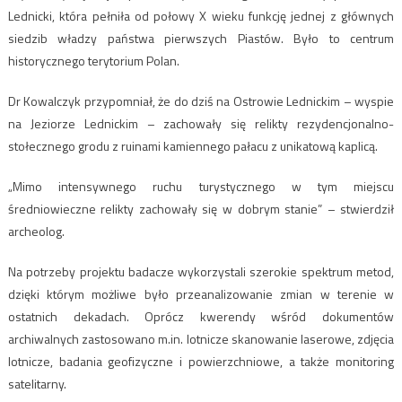
Lednicki, która pełniła od połowy X wieku funkcję jednej z głównych
siedzib władzy państwa pierwszych Piastów. Było to centrum
historycznego terytorium Polan.
Dr Kowalczyk przypomniał, że do dziś na Ostrowie Lednickim – wyspie
na Jeziorze Lednickim – zachowały się relikty rezydencjonalno-
stołecznego grodu z ruinami kamiennego pałacu z unikatową kaplicą.
„Mimo intensywnego ruchu turystycznego w tym miejscu
średniowieczne relikty zachowały się w dobrym stanie” – stwierdził
archeolog.
Na potrzeby projektu badacze wykorzystali szerokie spektrum metod,
dzięki którym możliwe było przeanalizowanie zmian w terenie w
ostatnich dekadach. Oprócz kwerendy wśród dokumentów
archiwalnych zastosowano m.in. lotnicze skanowanie laserowe, zdjęcia
lotnicze, badania geofizyczne i powierzchniowe, a także monitoring
satelitarny.