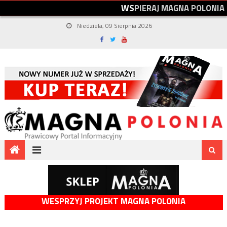
W
S
P
I
E
R
A
J
M
A
G
N
A
P
O
L
O
N
I
A
Niedziela, 09 Sierpnia 2026
WESPRZYJ PROJEKT MAGNA POLONIA