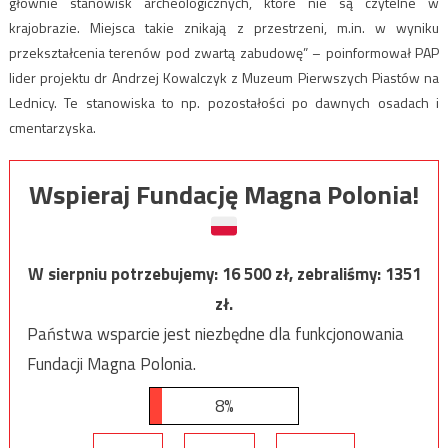
głównie stanowisk archeologicznych, które nie są czytelne w
krajobrazie. Miejsca takie znikają z przestrzeni, m.in. w wyniku
przekształcenia terenów pod zwartą zabudowę” – poinformował PAP
lider projektu dr Andrzej Kowalczyk z Muzeum Pierwszych Piastów na
Lednicy. Te stanowiska to np. pozostałości po dawnych osadach i
cmentarzyska.
Wspieraj Fundację Magna Polonia!
W sierpniu potrzebujemy:
16 500
zł, zebraliśmy:
1351
zł.
Państwa wsparcie jest niezbędne dla funkcjonowania
Fundacji Magna Polonia.
8%