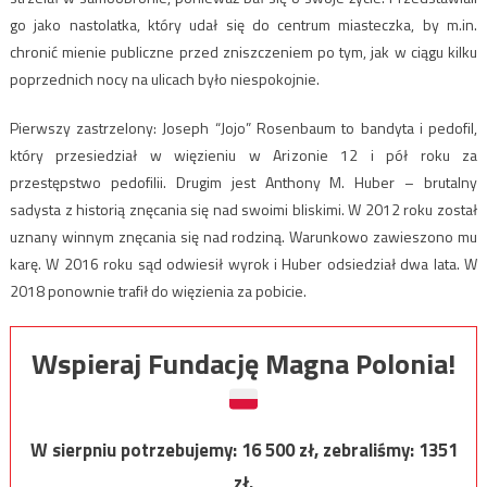
go jako nastolatka, który udał się do centrum miasteczka, by m.in.
chronić mienie publiczne przed zniszczeniem po tym, jak w ciągu kilku
poprzednich nocy na ulicach było niespokojnie.
Pierwszy zastrzelony: Joseph “Jojo” Rosenbaum to bandyta i pedofil,
który przesiedział w więzieniu w Arizonie 12 i pół roku za
przestępstwo pedofilii. Drugim jest Anthony M. Huber – brutalny
sadysta z historią znęcania się nad swoimi bliskimi. W 2012 roku został
uznany winnym znęcania się nad rodziną. Warunkowo zawieszono mu
karę. W 2016 roku sąd odwiesił wyrok i Huber odsiedział dwa lata. W
2018 ponownie trafił do więzienia za pobicie.
Wspieraj Fundację Magna Polonia!
W sierpniu potrzebujemy:
16 500
zł, zebraliśmy:
1351
zł.