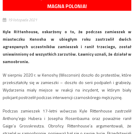
MAGNA POLONIA!
19 listopada 2021
Kyle Rittenhouse, oskarżony o to, że podczas zamieszek w
miasteczku Kenosha w ubiegłym roku zastrzelił dwóch
agresywnych uczestników zamieszek i ranił trzeciego, został
uniewinniony od wszystkich zarzutów. Ławnicy uznali, że działał w
samoobronie.
W sierpniu 2020 r. w Kenoshy (Wisconsin) doszło do protestów, które
przekształciły się w zamieszki – doszło do serii podpaleń i grabieży.
Wydarzenia miały miejsce w reakcji na incydent, w którym biały
policjant postrzelił podczas interwencji czarnoskórego mężczyznę.
Podczas zamieszek 17-letni wówczas Kyle Rittenhouse zastrzelił
Anthony’ego Hubera i Josepha Rosenbauma oraz poważnie ranił
Gaige’a Grosskreutza. Obrońcy Rittenhouse’a argumentowali, że
strzelał w samoobronie, ponieważ bał się o swoje życie. Przedstawiali