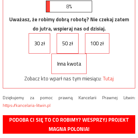
8%
Uważasz, że robimy dobrą robotę? Nie czekaj zatem
do jutra, wspieraj nas od dzisiaj.
30 zł
50 zł
100 zł
Inna kwota
Zobacz kto wparł nas tym miesiącu:
Tutaj
Dziękujemy za pomoc prawną Kancelarii Prawnej Litwin:
https://kancelaria-litwin.pl
PODOBA CI SIĘ TO CO ROBIMY? WESPRZYJ PROJEKT
MAGNA POLONIA!