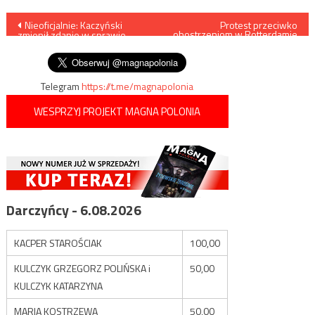
Nawigacja
Nieoficjalnie: Kaczyński
Protest przeciwko
obostrzeniom w Rotterdamie
zmienił zdanie w sprawie
przeistoczył się w zamieszki
wpisu
swojego odejścia z rządu
Telegram
https://t.me/magnapolonia
WESPRZYJ PROJEKT MAGNA POLONIA
Darczyńcy - 6.08.2026
KACPER STAROŚCIAK
100,00
KULCZYK GRZEGORZ POLIŃSKA i
50,00
KULCZYK KATARZYNA
MARIA KOSTRZEWA
50,00