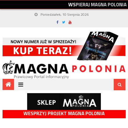
W
S
P
I
E
R
A
J
M
A
G
N
A
P
O
L
O
N
I
A
Poniedziałek, 10 Sierpnia 2026
WESPRZYJ PROJEKT MAGNA POLONIA