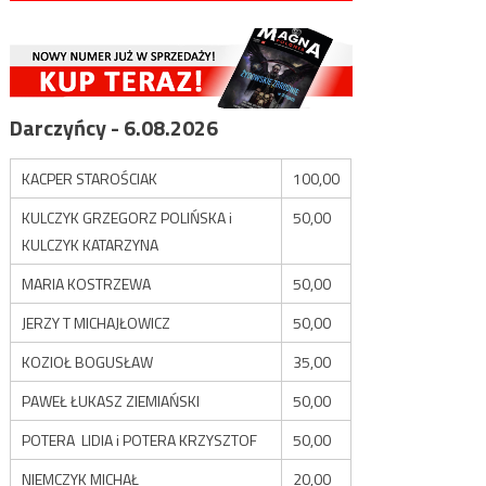
Darczyńcy - 6.08.2026
KACPER STAROŚCIAK
100,00
KULCZYK GRZEGORZ POLIŃSKA i
50,00
KULCZYK KATARZYNA
MARIA KOSTRZEWA
50,00
JERZY T MICHAJŁOWICZ
50,00
KOZIOŁ BOGUSŁAW
35,00
PAWEŁ ŁUKASZ ZIEMIAŃSKI
50,00
POTERA LIDIA i POTERA KRZYSZTOF
50,00
NIEMCZYK MICHAŁ
20,00