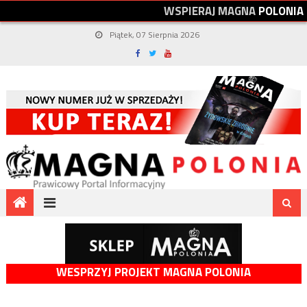
W
S
P
I
E
R
A
J
M
A
G
N
A
P
O
L
O
N
I
A
Piątek, 07 Sierpnia 2026
WESPRZYJ PROJEKT MAGNA POLONIA