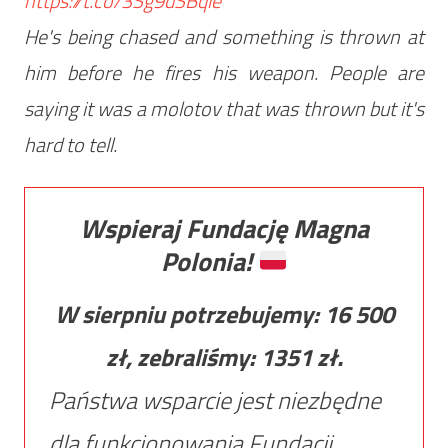
https://t.co/3Sg9dSBqle
He's being chased and something is thrown at
him before he fires his weapon. People are
saying it was a molotov that was thrown but it's
hard to tell.
Wspieraj Fundację Magna
Polonia!
W sierpniu potrzebujemy:
16 500
zł, zebraliśmy:
1351
zł.
Państwa wsparcie jest niezbędne
dla funkcjonowania Fundacji