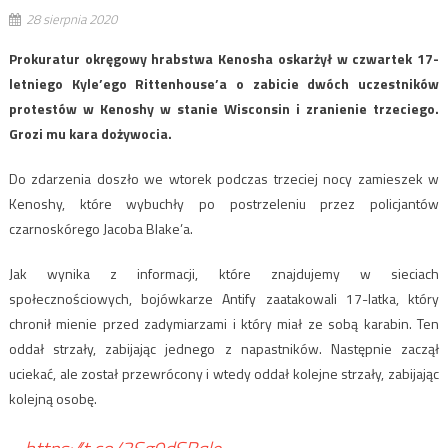
28 sierpnia 2020
Prokuratur okręgowy hrabstwa Kenosha oskarżył w czwartek 17-
letniego Kyle’ego Rittenhouse’a o zabicie dwóch uczestników
protestów w Kenoshy w stanie Wisconsin i zranienie trzeciego.
Grozi mu kara dożywocia.
Do zdarzenia doszło we wtorek podczas trzeciej nocy zamieszek w
Kenoshy, które wybuchły po postrzeleniu przez policjantów
czarnoskórego Jacoba Blake’a.
Jak wynika z informacji, które znajdujemy w sieciach
społecznościowych, bojówkarze Antify zaatakowali 17-latka, który
chronił mienie przed zadymiarzami i który miał ze sobą karabin. Ten
oddał strzały, zabijając jednego z napastników. Następnie zaczął
uciekać, ale został przewrócony i wtedy oddał kolejne strzały, zabijając
kolejną osobę.