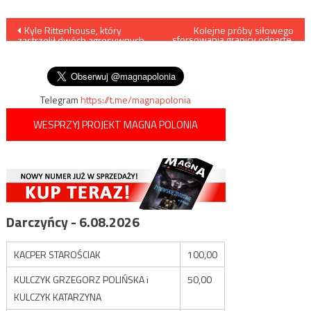
Nawigacja
Kyle Rittenhouse, który
Kolejne próby siłowego
sforsowania granicy odparte,
zastrzelił dwóch agresywnych
zatrzymani przemytnicy
wpisu
uczestników zamieszek,
ludzi
został uniewinniony
Telegram
https://t.me/magnapolonia
WESPRZYJ PROJEKT MAGNA POLONIA
Darczyńcy - 6.08.2026
KACPER STAROŚCIAK
100,00
KULCZYK GRZEGORZ POLIŃSKA i
50,00
KULCZYK KATARZYNA