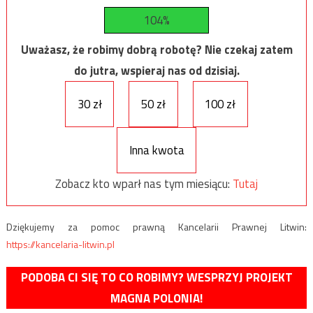
104%
Uważasz, że robimy dobrą robotę? Nie czekaj zatem
do jutra, wspieraj nas od dzisiaj.
30 zł
50 zł
100 zł
Inna kwota
Zobacz kto wparł nas tym miesiącu:
Tutaj
Dziękujemy za pomoc prawną Kancelarii Prawnej Litwin:
https://kancelaria-litwin.pl
PODOBA CI SIĘ TO CO ROBIMY? WESPRZYJ PROJEKT
MAGNA POLONIA!