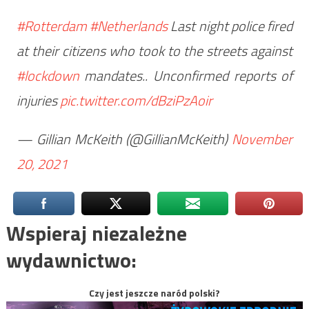
#Rotterdam
#Netherlands
Last night police fired
at their citizens who took to the streets against
#lockdown
mandates.. Unconfirmed reports of
injuries
pic.twitter.com/dBziPzAoir
— Gillian McKeith (@GillianMcKeith)
November
20, 2021
Wspieraj niezależne
wydawnictwo:
Czy jest jeszcze naród polski?