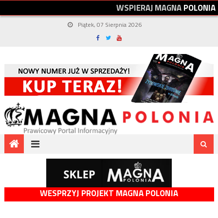
W
S
P
I
E
R
A
J
M
A
G
N
A
P
O
L
O
N
I
A
Piątek, 07 Sierpnia 2026
WESPRZYJ PROJEKT MAGNA POLONIA