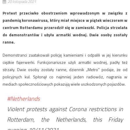
20 listopada 2021
Protest przeciwko obostrzeniom wprowadzonym w związku z
pandemią koronawirusa, który miał miejsce w piątek wieczorem w
centrum Rotterdamu przerodził się w zamieszki. Policja strzelała
do demonstrantów i użyła armatki wodnej. Dwie osoby zostały
ranne.
Demonstranci zaatakowali policję kamieniami i odpalili w jej kierunku
ciężkie fajerwerki. Funkcjonariusze użyli armatki wodnej, padły też
strzały. Dwie osoby zostały ranne, dziennik „Metro” podaje, że od
policyjnych kul. Spłonął co najmniej jeden radiowóz, nagrania w
mediach społecznościowych pokazują wiele uszkodzonych pojazdów.
#Netherlands
Violent protests against Corona restrictions in
Rotterdam, the Netherlands, this Friday
evening, 19/11/2021.