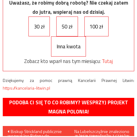
Uważasz, że robimy dobrą robotę? Nie czekaj zatem
do jutra, wspieraj nas od dzisiaj.
30 zł
50 zł
100 zł
Inna kwota
Zobacz kto wparł nas tym miesiącu:
Tutaj
Dziękujemy za pomoc prawną Kancelarii Prawnej Litwin:
https://kancelaria-litwin.pl
PODOBA CI SIĘ TO CO ROBIMY? WESPRZYJ PROJEKT
MAGNA POLONIA!
Nawigacja
Biskup Strickland publicznie
Na Lubelszczyźnie znaleziono
w lesie niewybuchy z czasów
wezwał Joe Bidena do