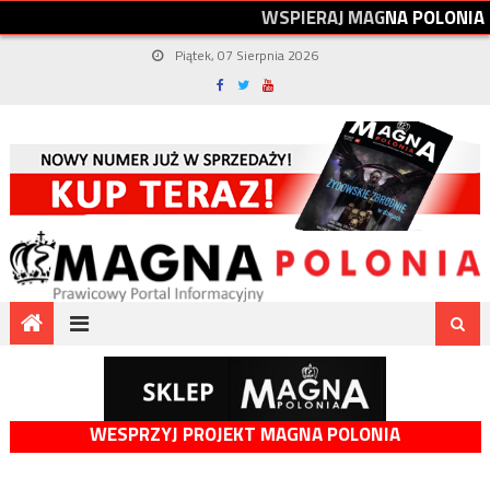
W
S
P
I
E
R
A
J
M
A
G
N
A
P
O
L
O
N
I
A
Piątek, 07 Sierpnia 2026
WESPRZYJ PROJEKT MAGNA POLONIA