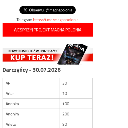
II wojny światowej
wpisu
nawrócenia
Telegram
https://t.me/magnapolonia
WESPRZYJ PROJEKT MAGNA POLONIA
Darczyńcy - 30.07.2026
AP
30
Artur
70
Anonim
100
Anonim
200
Arleta
90